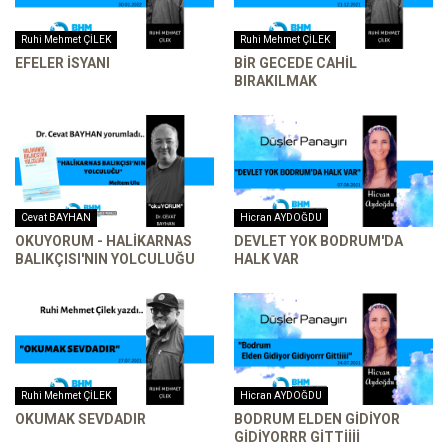
Ruhi Mehmet ÇİLEK
Ruhi Mehmet ÇİLEK
EFELER İSYANI
BİR GECEDE CAHİL
BIRAKILMAK
Cevat BAYHAN
Hicran AYDOĞDU
OKUYORUM - HALİKARNAS
DEVLET YOK BODRUM'DA
BALIKÇISI'NIN YOLCULUĞU
HALK VAR
Ruhi Mehmet ÇİLEK
Hicran AYDOĞDU
OKUMAK SEVDADIR
BODRUM ELDEN GIDIYOR
GIDIYORRR GITTIIII