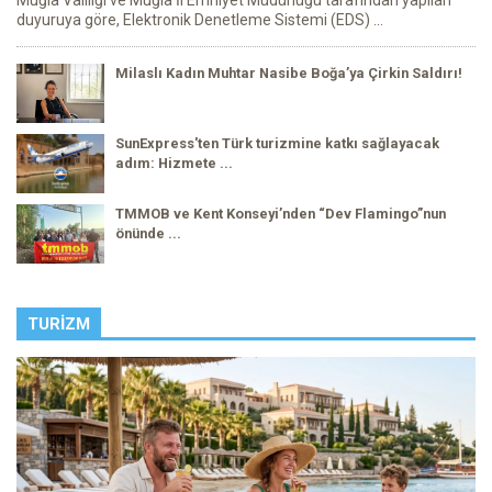
Muğla Valiliği ve Muğla İl Emniyet Müdürlüğü tarafından yapılan
duyuruya göre, Elektronik Denetleme Sistemi (EDS) ...
Milaslı Kadın Muhtar Nasibe Boğa’ya Çirkin Saldırı!
SunExpress'ten Türk turizmine katkı sağlayacak
adım: Hizmete ...
TMMOB ve Kent Konseyi’nden “Dev Flamingo”nun
önünde ...
TURIZM