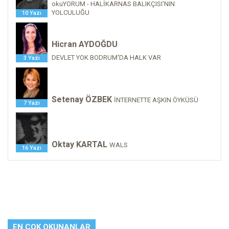
okuYORUM - HALİKARNAS BALIKÇISI'NIN
YOLCULUĞU
10 Yazı
Hicran AYDOĞDU
DEVLET YOK BODRUM'DA HALK VAR
3 Yazı
Setenay ÖZBEK
İNTERNETTE AŞKIN ÖYKÜSÜ
7 Yazı
Oktay KARTAL
WALS
16 Yazı
EN ÇOK OKUNANLAR