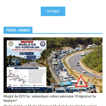
DEVAMI
YEREL HABER
Muğla’da EDS’ler, vatandaşın cebini yakmaya 10 Ağustos’ta
başlıyor!