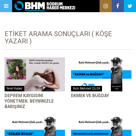
ETIKET ARAMA SONUÇLARI ( KÖŞE
YAZARI )
Yerel Haber
Ruhi Mehmet ÇİLEK
DEPREM KAYGISINI
EKMEK VE BUĞDAY
YÖNETMEK: BEYNINIZLE
BARIŞINIZ