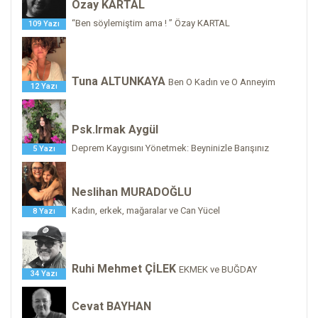
Özay KARTAL
“Ben söylemiştim ama ! ” Özay KARTAL
109 Yazı
Tuna ALTUNKAYA
Ben O Kadın ve O Anneyim
12 Yazı
Psk.Irmak Aygül
Deprem Kaygısını Yönetmek: Beyninizle Barışınız
5 Yazı
Neslihan MURADOĞLU
Kadın, erkek, mağaralar ve Can Yücel
8 Yazı
Ruhi Mehmet ÇİLEK
EKMEK ve BUĞDAY
34 Yazı
Cevat BAYHAN