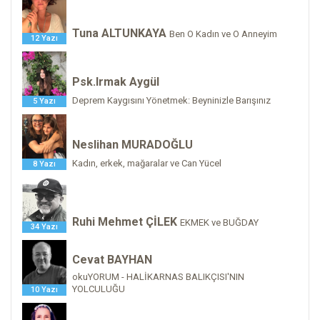
Tuna ALTUNKAYA
Ben O Kadın ve O Anneyim
12 Yazı
Psk.Irmak Aygül
Deprem Kaygısını Yönetmek: Beyninizle Barışınız
5 Yazı
Neslihan MURADOĞLU
Kadın, erkek, mağaralar ve Can Yücel
8 Yazı
Ruhi Mehmet ÇİLEK
EKMEK ve BUĞDAY
34 Yazı
Cevat BAYHAN
okuYORUM - HALİKARNAS BALIKÇISI'NIN
YOLCULUĞU
10 Yazı