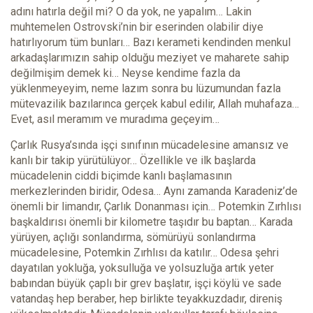
adını hatırla değil mi? O da yok, ne yapalım… Lakin
muhtemelen Ostrovski’nin bir eserinden olabilir diye
hatırlıyorum tüm bunları… Bazı kerameti kendinden menkul
arkadaşlarımızın sahip olduğu meziyet ve maharete sahip
değilmişim demek ki… Neyse kendime fazla da
yüklenmeyeyim, neme lazım sonra bu lüzumundan fazla
mütevazilik bazılarınca gerçek kabul edilir, Allah muhafaza…
Evet, asıl meramım ve muradıma geçeyim…
Çarlık Rusya’sında işçi sınıfının mücadelesine amansız ve
kanlı bir takip yürütülüyor… Özellikle ve ilk başlarda
mücadelenin ciddi biçimde kanlı başlamasının
merkezlerinden biridir, Odesa… Aynı zamanda Karadeniz’de
önemli bir limandır, Çarlık Donanması için… Potemkin Zırhlısı
başkaldırısı önemli bir kilometre taşıdır bu baptan… Karada
yürüyen, açlığı sonlandırma, sömürüyü sonlandırma
mücadelesine, Potemkin Zırhlısı da katılır… Odesa şehri
dayatılan yokluğa, yoksulluğa ve yolsuzluğa artık yeter
babından büyük çaplı bir grev başlatır, işçi köylü ve sade
vatandaş hep beraber, hep birlikte teyakkuzdadır, direniş