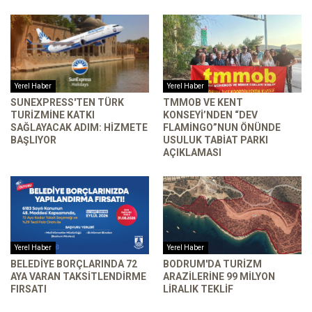
Yerel Haber
Yerel Haber
SUNEXPRESS'TEN TÜRK
TMMOB VE KENT
TURIZMINE KATKI
KONSEYI’NDEN “DEV
SAĞLAYACAK ADIM: HIZMETE
FLAMINGO”NUN ÖNÜNDE
BAŞLIYOR
USULUK TABIAT PARKI
AÇIKLAMASI
Yerel Haber
Yerel Haber
BELEDIYE BORÇLARINDA 72
BODRUM'DA TURIZM
AYA VARAN TAKSITLENDIRME
ARAZILERINE 99 MILYON
FIRSATI
LIRALIK TEKLIF