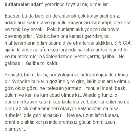
kutlamalarından”
yeterince feyz almış olmalılar.
Esasen bu darbecileri de anlamak çok kolay şüphesiz,
adamların ihalesiz ve gönüllü misyonları zapturapt, derdest
ve tenkil eylemek… Peki bunların aklı yok mu da böyle
davranıyorlar… Yoktur, ben ona kanaat getirdim, bu
muhteremlerin bilim adamı diye etraflarına aldıkları, 3-5 CIA
ajanı ile andevül üfürükçü tarzında şarlatanlardan ibarettiler
ve muhteremlerin yönlendirmesi yeter şarttır, galiba… Ne
galibası… Galiba mı kaldı…
Sonuçta, bilim; tarihi, sosyolojisi ve antropolojisi ile olmuş
bir övendire bunların gözüne gire gire, lakin bunlarda olmuş
göz, öküz gözü, ne itelesen yetmez… Yahu el insaf, baskı,
zulüm ve kan ile kim abad olmuş ki… Ahada gittiniz, o
dönemin kasım kasım kasılanlarına ve böbürlenenlerine ne
oldu, azıcık daha ömürleri olsaydı, yalancıktan da olsa,
rütbeleri bile geri alınacaktı… Neyse, uzun lafın kısası,
orantısız aklın karşısında orantısız gücün ömrü uzun
olamıyor…