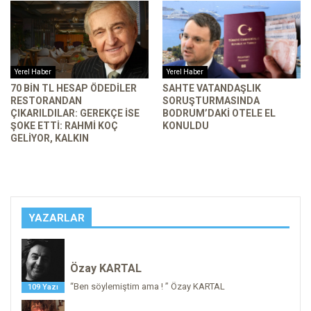
Yerel Haber
Yerel Haber
70 BIN TL HESAP ÖDEDILER
SAHTE VATANDAŞLIK
RESTORANDAN
SORUŞTURMASINDA
ÇIKARILDILAR: GEREKÇE ISE
BODRUM’DAKI OTELE EL
ŞOKE ETTI: RAHMI KOÇ
KONULDU
GELIYOR, KALKIN
YAZARLAR
Özay KARTAL
“Ben söylemiştim ama ! ” Özay KARTAL
109 Yazı