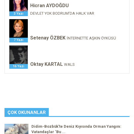
Hicran AYDOĞDU
DEVLET YOK BODRUM'DA HALK VAR
3 Yazı
Setenay ÖZBEK
İNTERNETTE AŞKIN ÖYKÜSÜ
7 Yazı
Oktay KARTAL
WALS
16 Yazı
ÇOK OKUNANLAR
Didim-Bozbük’te Deniz Kıyısında Orman Yangını:
Vatandaşlar ‘Bu ...