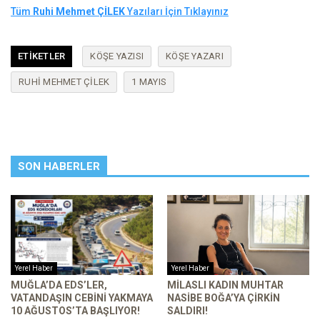
Tüm
Ruhi Mehmet ÇİLEK
Yazıları İçin Tıklayınız
ETIKETLER
KÖŞE YAZISI
KÖŞE YAZARI
RUHI MEHMET ÇILEK
1 MAYIS
SON HABERLER
Yerel Haber
Yerel Haber
MUĞLA’DA EDS’LER,
MILASLI KADIN MUHTAR
VATANDAŞIN CEBINI YAKMAYA
NASIBE BOĞA’YA ÇIRKIN
10 AĞUSTOS’TA BAŞLIYOR!
SALDIRI!