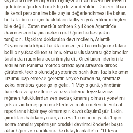
dayatması ile savaş esiri sayılıyor olması ilavesi ile nelerin
gelebileceğini kestirmek hiç de zor değildir… Dönem itibari
ile kendi personeline bile zayiat değerlendirmesi ile bakan,
bu kafa, bu göz için tutukluların külliyen yok edilmesi hiçten
bile değil… Zaten mezkûr tarihten 2 yıl önce Arjantin’de
devrimcilerin başına nelerin geldiğinin herkes yakın
tanığıdır… Uçaklara doldurulan devrimcilerin, Atlantik
Okyanusunda köpek balıklarının en çok bulunduğu noktalara
belli bir yükseklikten atılmış olması uluslararası gözlemciler
tarafından raporlara geçirilmişlerdi… Öncülünün liderleri ile
ardıllarının Panama mekteplerinde aynı sıralarda dirsek
çürüterek tedris olunduğu yeterince sarih iken, fazla kelamın
lüzumu icap etmese gerektir. Neyse burada da, orantısız
zeka, orantısız güce galip gelir… 1 Mayıs günü, yönetimin
tüm ekip ve gözetleme ve ses dinleme teyakkuzuna
rağmen, tutuklulardan ses seda çıkmamış olması, yönetimi
çok sevindirmiş görünmektedir ve muhtemelen de vukuat
raporlarına hiçbir şey olmamıştır, kaydı düşülmüştür. Lakin,
şimdi tam hatırlamıyorum, ama ya 1 gün önce ya da 1 gün
sonra anmalar yapılmıştır, oradaki devrimci önderler başta
aktardığım ve kendilerine de detaylı anlattığım
“Odesa