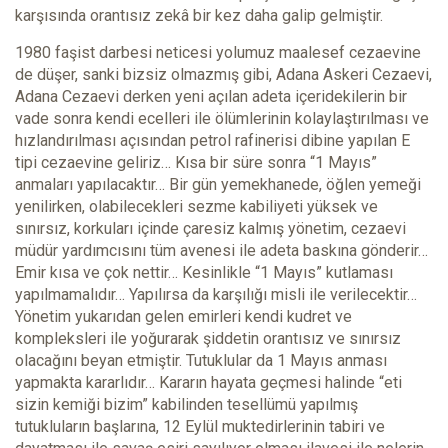
karşısında orantısız zekâ bir kez daha galip gelmiştir.
1980 faşist darbesi neticesi yolumuz maalesef cezaevine
de düşer, sanki bizsiz olmazmış gibi, Adana Askeri Cezaevi,
Adana Cezaevi derken yeni açılan adeta içeridekilerin bir
vade sonra kendi ecelleri ile ölümlerinin kolaylaştırılması ve
hızlandırılması açısından petrol rafinerisi dibine yapılan E
tipi cezaevine geliriz… Kısa bir süre sonra “1 Mayıs”
anmaları yapılacaktır… Bir gün yemekhanede, öğlen yemeği
yenilirken, olabilecekleri sezme kabiliyeti yüksek ve
sınırsız, korkuları içinde çaresiz kalmış yönetim, cezaevi
müdür yardımcısını tüm avenesi ile adeta baskına gönderir…
Emir kısa ve çok nettir… Kesinlikle “1 Mayıs” kutlaması
yapılmamalıdır… Yapılırsa da karşılığı misli ile verilecektir…
Yönetim yukarıdan gelen emirleri kendi kudret ve
kompleksleri ile yoğurarak şiddetin orantısız ve sınırsız
olacağını beyan etmiştir. Tutuklular da 1 Mayıs anması
yapmakta kararlıdır… Kararın hayata geçmesi halinde “eti
sizin kemiği bizim” kabilinden tesellümü yapılmış
tutukluların başlarına, 12 Eylül muktedirlerinin tabiri ve