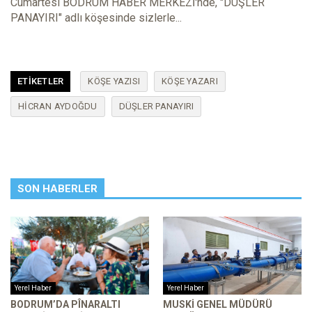
Cumartesi BODRUM HABER MERKEZİ'nde, "DÜŞLER
PANAYIRI" adlı köşesinde sizlerle...
ETIKETLER
KÖŞE YAZISI
KÖŞE YAZARI
HICRAN AYDOĞDU
DÜŞLER PANAYIRI
SON HABERLER
Yerel Haber
Yerel Haber
BODRUM’DA PÎNARALTI
MUSKİ GENEL MÜDÜRÜ