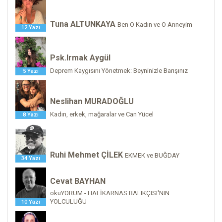
Tuna ALTUNKAYA
Ben O Kadın ve O Anneyim
12 Yazı
Psk.Irmak Aygül
Deprem Kaygısını Yönetmek: Beyninizle Barışınız
5 Yazı
Neslihan MURADOĞLU
Kadın, erkek, mağaralar ve Can Yücel
8 Yazı
Ruhi Mehmet ÇİLEK
EKMEK ve BUĞDAY
34 Yazı
Cevat BAYHAN
okuYORUM - HALİKARNAS BALIKÇISI'NIN
YOLCULUĞU
10 Yazı