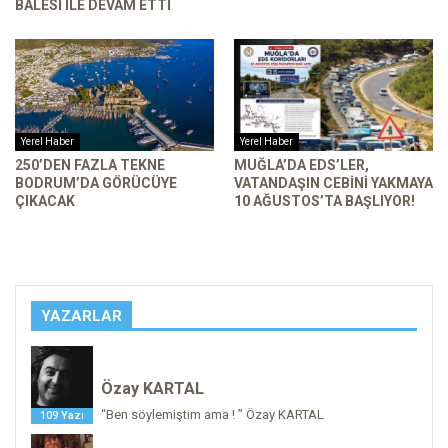
BALESI ILE DEVAM ETTI
Yerel Haber
Yerel Haber
250’DEN FAZLA TEKNE
MUĞLA’DA EDS’LER,
BODRUM’DA GÖRÜCÜYE
VATANDAŞIN CEBINI YAKMAYA
ÇIKACAK
10 AĞUSTOS’TA BAŞLIYOR!
YAZARLAR
Özay KARTAL
“Ben söylemiştim ama ! ” Özay KARTAL
109 Yazı