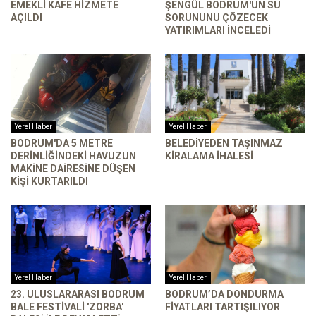
EMEKLI KAFE HIZMETE
ŞENGÜL BODRUM'UN SU
AÇILDI
SORUNUNU ÇÖZECEK
YATIRIMLARI INCELEDI
Yerel Haber
Yerel Haber
BODRUM'DA 5 METRE
BELEDIYEDEN TAŞINMAZ
DERINLIĞINDEKI HAVUZUN
KIRALAMA İHALESI
MAKINE DAIRESINE DÜŞEN
KIŞI KURTARILDI
Yerel Haber
Yerel Haber
23. ULUSLARARASI BODRUM
BODRUM’DA DONDURMA
BALE FESTIVALI 'ZORBA'
FIYATLARI TARTIŞILIYOR