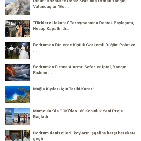
Didim-Bozbük’te Deniz Kıyısında Orman Yangını:
Vatandaşlar ‘Bu ...
‘Türklere Hakaret’ Tartışmasında Destek Paylaşımı,
Hesap Kapattırdı…
Bodrum’da Binlerce Kişilik Görkemli Düğün: Polat ve
...
Bodrum’da Fırtına Alarmı: Seferler İptal, Yangın
Riskine ...
Muğla Kıyıları İçin Tarihi Karar!
Mumcular’da TOKİ’den 168 Konutluk Yeni Proje
Başladı
Bodrum denizcileri, koyların işgaline karşı harekete
geçti