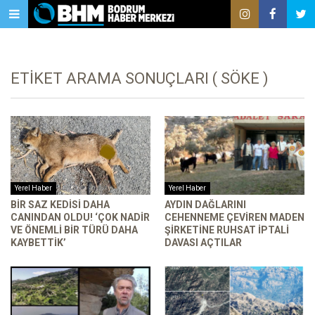
ETIKET ARAMA SONUÇLARI ( SÖKE )
Yerel Haber
Yerel Haber
BIR SAZ KEDISI DAHA
AYDIN DAĞLARINI
CANINDAN OLDU! ‘ÇOK NADIR
CEHENNEME ÇEVIREN MADEN
VE ÖNEMLI BIR TÜRÜ DAHA
ŞIRKETINE RUHSAT IPTALI
KAYBETTIK’
DAVASI AÇTILAR