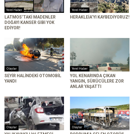
Yerel Haber
Yerel Haber
LATMOS’TAKI MADENLER
HERAKLEIA’YI KAYBEDIYORUZ!
DOĞAYI KANSER GİBİ YOK
EDIYOR!
Olaylar
Yerel Haber
SEYIR HALINDEKI OTOMOBIL
YOL KENARINDA ÇIKAN
YANDI
YANGIN, SÜRÜCÜLERE ZOR
ANLAR YAŞATTI
Olaylar
Olaylar