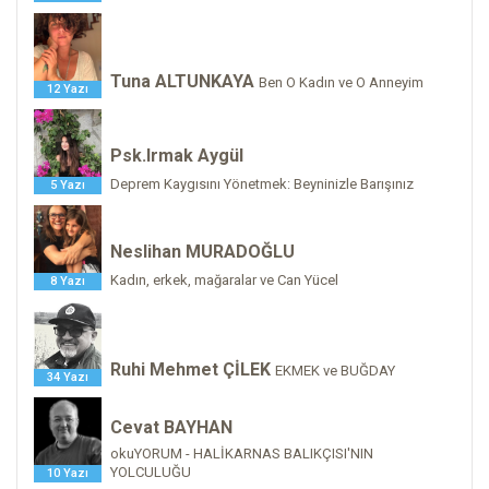
Tuna ALTUNKAYA
Ben O Kadın ve O Anneyim
12 Yazı
Psk.Irmak Aygül
Deprem Kaygısını Yönetmek: Beyninizle Barışınız
5 Yazı
Neslihan MURADOĞLU
Kadın, erkek, mağaralar ve Can Yücel
8 Yazı
Ruhi Mehmet ÇİLEK
EKMEK ve BUĞDAY
34 Yazı
Cevat BAYHAN
okuYORUM - HALİKARNAS BALIKÇISI'NIN
YOLCULUĞU
10 Yazı