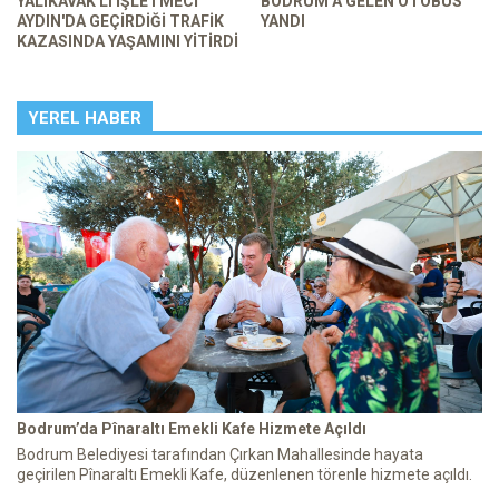
YALIKAVAK'LI İŞLETMECİ
BODRUM’A GELEN OTOBÜS
AYDIN'DA GEÇİRDİĞİ TRAFİK
YANDI
KAZASINDA YAŞAMINI YİTİRDİ
YEREL HABER
Bodrum’da Pînaraltı Emekli Kafe Hizmete Açıldı
Bodrum Belediyesi tarafından Çırkan Mahallesinde hayata
geçirilen Pînaraltı Emekli Kafe, düzenlenen törenle hizmete açıldı.