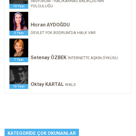
okuYORUM - HALİKARNAS BALIKÇISI'NIN
YOLCULUĞU
10 Yazı
Hicran AYDOĞDU
DEVLET YOK BODRUM'DA HALK VAR
3 Yazı
Setenay ÖZBEK
İNTERNETTE AŞKIN ÖYKÜSÜ
7 Yazı
Oktay KARTAL
WALS
16 Yazı
KATEGORIDE ÇOK OKUNANLAR