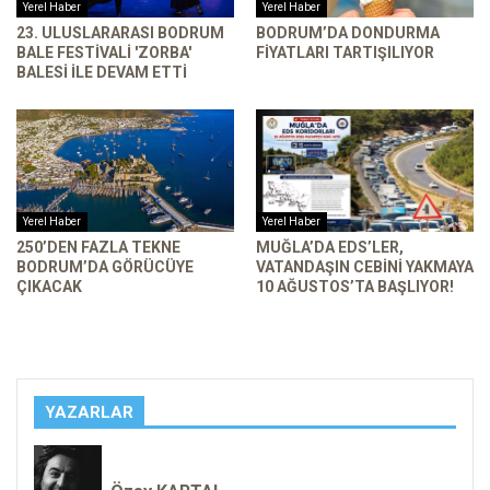
Yerel Haber
Yerel Haber
23. ULUSLARARASI BODRUM
BODRUM’DA DONDURMA
BALE FESTIVALI 'ZORBA'
FIYATLARI TARTIŞILIYOR
BALESI ILE DEVAM ETTI
Yerel Haber
Yerel Haber
250’DEN FAZLA TEKNE
MUĞLA’DA EDS’LER,
BODRUM’DA GÖRÜCÜYE
VATANDAŞIN CEBINI YAKMAYA
ÇIKACAK
10 AĞUSTOS’TA BAŞLIYOR!
YAZARLAR