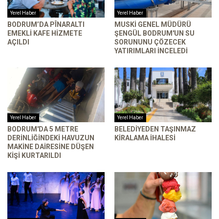
Yerel Haber
Yerel Haber
BODRUM’DA PÎNARALTI
MUSKİ GENEL MÜDÜRÜ
EMEKLI KAFE HIZMETE
ŞENGÜL BODRUM'UN SU
AÇILDI
SORUNUNU ÇÖZECEK
YATIRIMLARI INCELEDI
Yerel Haber
Yerel Haber
BODRUM'DA 5 METRE
BELEDIYEDEN TAŞINMAZ
DERINLIĞINDEKI HAVUZUN
KIRALAMA İHALESI
MAKINE DAIRESINE DÜŞEN
KIŞI KURTARILDI