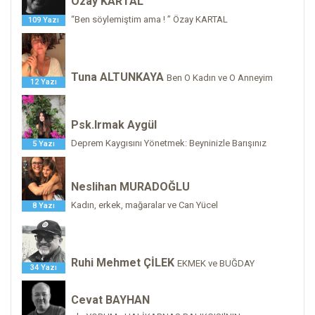
Özay KARTAL
“Ben söylemiştim ama ! ” Özay KARTAL
109 Yazı
Tuna ALTUNKAYA
Ben O Kadın ve O Anneyim
12 Yazı
Psk.Irmak Aygül
Deprem Kaygısını Yönetmek: Beyninizle Barışınız
5 Yazı
Neslihan MURADOĞLU
Kadın, erkek, mağaralar ve Can Yücel
8 Yazı
Ruhi Mehmet ÇİLEK
EKMEK ve BUĞDAY
34 Yazı
Cevat BAYHAN