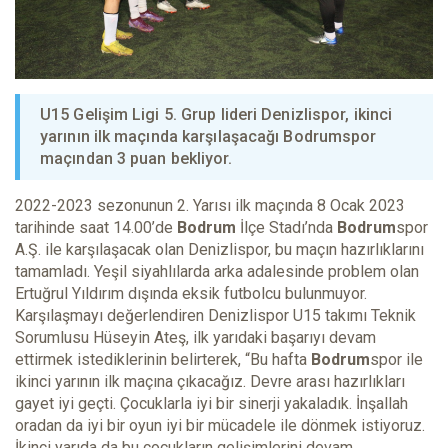
U15 Gelişim Ligi 5. Grup lideri Denizlispor, ikinci
yarının ilk maçında karşılaşacağı Bodrumspor
maçından 3 puan bekliyor.
2022-2023 sezonunun 2. Yarısı ilk maçında 8 Ocak 2023
tarihinde saat 14.00’de
Bodrum
İlçe Stadı’nda
Bodrum
spor
A.Ş. ile karşılaşacak olan Denizlispor, bu maçın hazırlıklarını
tamamladı. Yeşil siyahlılarda arka adalesinde problem olan
Ertuğrul Yıldırım dışında eksik futbolcu bulunmuyor.
Karşılaşmayı değerlendiren Denizlispor U15 takımı Teknik
Sorumlusu Hüseyin Ateş, ilk yarıdaki başarıyı devam
ettirmek istediklerinin belirterek, “Bu hafta
Bodrum
spor ile
ikinci yarının ilk maçına çıkacağız. Devre arası hazırlıkları
gayet iyi geçti. Çocuklarla iyi bir sinerji yakaladık. İnşallah
oradan da iyi bir oyun iyi bir mücadele ile dönmek istiyoruz.
İkinci yarıda da bu çocukların gelişimlerini devam