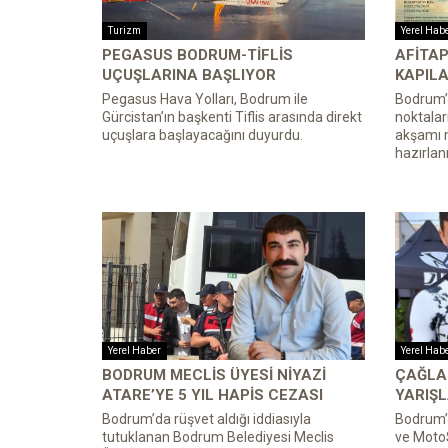
Turizm
Yerel Hab
PEGASUS BODRUM-TIFLIS
AFITAP
UÇUŞLARINA BAŞLIYOR
KAPILA
Pegasus Hava Yolları, Bodrum ile
Bodrum’u
Gürcistan’ın başkenti Tiflis arasında direkt
noktalar
uçuşlara başlayacağını duyurdu.
akşamı m
hazırlanıy
Yerel Haber
Yerel Hab
BODRUM MECLIS ÜYESI NIYAZI
ÇAĞLA 
ATARE’YE 5 YIL HAPIS CEZASI
YARIŞ
Bodrum’da rüşvet aldığı iddiasıyla
Bodrum’d
tutuklanan Bodrum Belediyesi Meclis
ve Moto