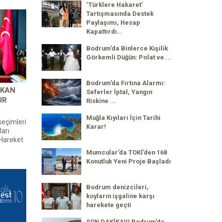
‘Türklere Hakaret’
Tartışmasında Destek
Paylaşımı, Hesap
Kapattırdı…
Bodrum’da Binlerce Kişilik
Görkemli Düğün: Polat ve ...
Bodrum’da Fırtına Alarmı:
ŞKAN
Seferler İptal, Yangın
UR
Riskine ...
Muğla Kıyıları İçin Tarihi
seçimleri
Karar!
arı
 Hareket
Mumcular’da TOKİ’den 168
Konutluk Yeni Proje Başladı
Bodrum denizcileri,
koyların işgaline karşı
harekete geçti
SON DAKİKA!!! Bodrum’da