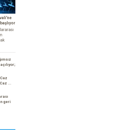
ali'ne
 başlıyor
lararası
an
cak
ğımsız
açılıyor;
 Caz
Caz ...
arası
n geri