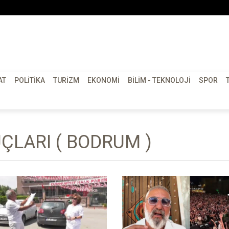
AT
POLITIKA
TURIZM
EKONOMI
BILIM - TEKNOLOJI
SPOR
ÇLARI ( BODRUM )