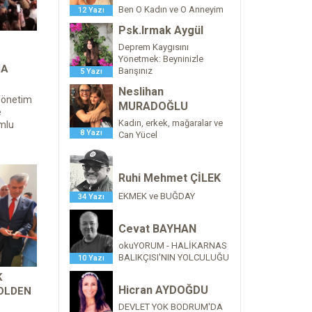
Ben O Kadın ve O Anneyim
12 Yazı
Psk.Irmak Aygül
Deprem Kaygısını
Yönetmek: Beyninizle
MA
Barışınız
5 Yazı
Neslihan
Yönetim
MURADOĞLU
e
Kadın, erkek, mağaralar ve
mlu
8 Yazı
Can Yücel
Ruhi Mehmet ÇİLEK
EKMEK ve BUĞDAY
34 Yazı
Cevat BAYHAN
okuYORUM - HALİKARNAS
BALIKÇISI'NIN YOLCULUĞU
10 Yazı
K
Hicran AYDOĞDU
OLDEN
DEVLET YOK BODRUM'DA