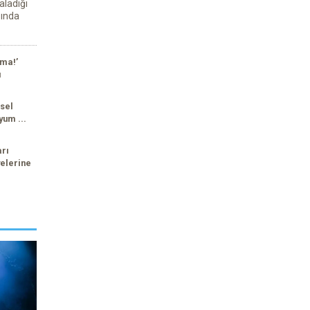
aladığı
sında
ma!’
ı
sel
yum ...
arı
elerine