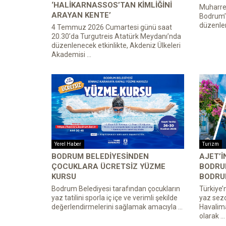
‘HALIKARNASSOS’TAN KIMLIĞINI
Muharrem
ARAYAN KENTE’
Bodrum’d
düzenlen
4 Temmuz 2026 Cumartesi günü saat
20.30’da Turgutreis Atatürk Meydanı’nda
düzenlenecek etkinlikte, Akdeniz Ülkeleri
Akademisi ...
Yerel Haber
Turizm
BODRUM BELEDIYESINDEN
AJET’I
ÇOCUKLARA ÜCRETSIZ YÜZME
BODRUM
KURSU
BODRU
Bodrum Belediyesi tarafından çocukların
Türkiye’
yaz tatilini sporla iç içe ve verimli şekilde
yaz sez
değerlendirmelerini sağlamak amacıyla ...
Havalim
olarak ...