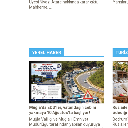
Üyesi Niyazi Atare hakkında karar çıktı.
Yarışları
Mahkeme, ...
YEREL HABER
TURI
Muğla’da EDS’ler, vatandaşın cebini
Rus ail
yakmaya 10 Ağustos’ta başlıyor!
ödediği
Muğla Valiliği ve Muğla İl Emniyet
Bodrum'da
Müdürlüğü tarafından yapılan duyuruya
Rus ailen