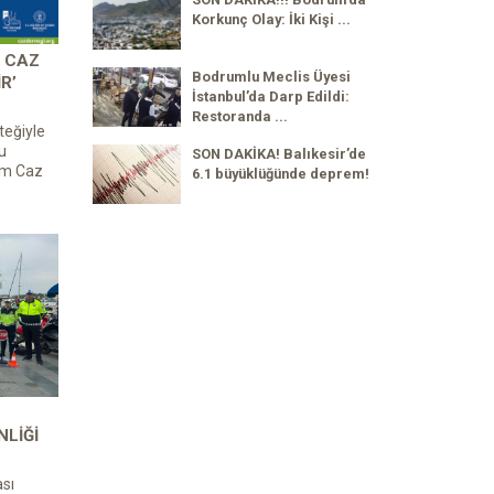
Korkunç Olay: İki Kişi ...
 CAZ
Bodrumlu Meclis Üyesi
R’
İstanbul’da Darp Edildi:
Restoranda ...
teğiyle
u
SON DAKİKA! Balıkesir’de
um Caz
6.1 büyüklüğünde deprem!
NLIĞI
sı