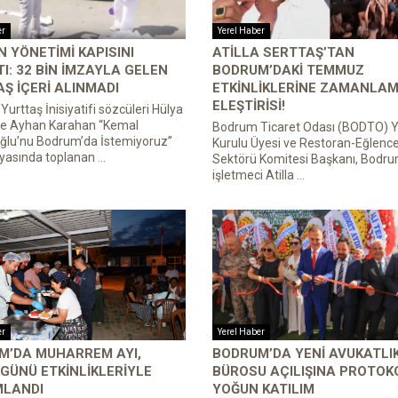
er
Yerel Haber
 YÖNETIMI KAPISINI
ATILLA SERTTAŞ’TAN
I: 32 BIN IMZAYLA GELEN
BODRUM’DAKI TEMMUZ
Ş IÇERI ALINMADI
ETKINLIKLERINE ZAMANLA
ELEŞTIRISI!
urttaş İnisiyatifi sözcüleri Hülya
ve Ayhan Karahan “Kemal
Bodrum Ticaret Odası (BODTO) 
oğlu’nu Bodrum’da İstemiyoruz”
Kurulu Üyesi ve Restoran-Eğlenc
sında toplanan ...
Sektörü Komitesi Başkanı, Bodru
işletmeci Atilla ...
er
Yerel Haber
M’DA MUHARREM AYI,
BODRUM’DA YENI AVUKATLI
GÜNÜ ETKINLIKLERIYLE
BÜROSU AÇILIŞINA PROTOK
LANDI
YOĞUN KATILIM