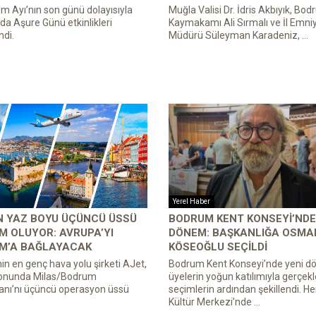
 Ayı’nın son günü dolayısıyla
Muğla Valisi Dr. İdris Akbıyık, Bo
a Aşure Günü etkinlikleri
Kaymakamı Ali Sırmalı ve İl Emni
di.
Müdürü Süleyman Karadeniz, ...
Yerel Haber
N YAZ BOYU ÜÇÜNCÜ ÜSSÜ
BODRUM KENT KONSEYI’NDE
 OLUYOR: AVRUPA’YI
DÖNEM: BAŞKANLIĞA OSMA
M’A BAĞLAYACAK
KÖSEOĞLU SEÇILDI
nin en genç hava yolu şirketi AJet,
Bodrum Kent Konseyi’nde yeni d
onunda Milas/Bodrum
üyelerin yoğun katılımıyla gerçekl
anı’nı üçüncü operasyon üssü
seçimlerin ardından şekillendi. H
Kültür Merkezi’nde ...