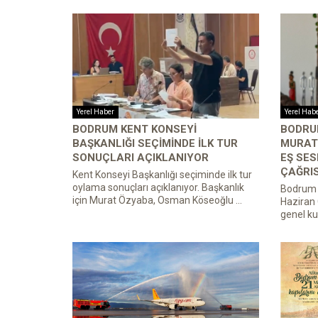
Yerel Haber
Yerel Hab
BODRUM KENT KONSEYI
BODRU
BAŞKANLIĞI SEÇIMINDE İLK TUR
MURAT 
SONUÇLARI AÇIKLANIYOR
EŞ SES
ÇAĞRIS
Kent Konseyi Başkanlığı seçiminde ilk tur
oylama sonuçları açıklanıyor. Başkanlık
Bodrum 
için Murat Özyaba, Osman Köseoğlu ...
Haziran 
genel ku