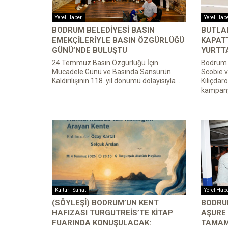
Yerel Haber
Yerel Hab
BODRUM BELEDIYESI BASIN
BUTLAN
EMEKÇILERIYLE BASIN ÖZGÜRLÜĞÜ
KAPATT
GÜNÜ’NDE BULUŞTU
YURTTA
24 Temmuz Basın Özgürlüğü İçin
Bodrum Y
Mücadele Günü ve Basında Sansürün
Scobie 
Kaldırılışının 118. yıl dönümü dolayısıyla ...
Kılıçdar
kampanya
Kültür - Sanat
Yerel Hab
(SÖYLEŞI) BODRUM’UN KENT
BODRU
HAFIZASI TURGUTREIS’TE KITAP
AŞURE 
FUARINDA KONUŞULACAK:
TAMAM