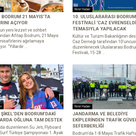
er
Yerel Haber
 BODRUM 21 MAYIS’TA
10. ULUSLARARASI BODRUM
RINI AÇIYOR
FESTIVALI ‘CAZ EVRENSELDI
TEMASIYLA YAPILACAK
n yeni lezzet ve sohbet
ından Afitap Bodrum, 21 Mayıs
Kültür ve Turizm Bakanlığının des
isafirlerini ağırlamaya
Caz Derneği tarafından 10'uncus
or. “Yıllardır ...
düzenlenecek Uluslararası Bodr
Festivali, 15-28 ...
er
Yerel Haber
ŞIKEL’DEN BODRUM’DAKI
JANDARMA VE BELEDIYE
LARDA OĞLUNA TAM DESTEK
EKIPLERINDEN TRAFIK GÜVE
SEFERBERLIĞI
a düzenlenen Su Jeti, Flyboard
Surf Türkiye Şampiyonası 1. Ayak
Bodrum'da 1-8 Mayıs Trafik Hafta