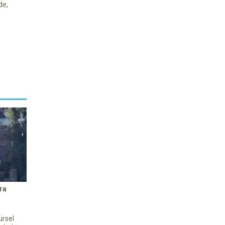
de,
ra
ürsel