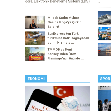
göre, Elektronik Denetleme Sistemi (EDS)
...
...
Milaslı Kadın Muhtar
Nasibe Boğa’ya Çirkin
Saldırı!
SunExpress'ten Türk
turizmine katkı sağlayacak
adım: Hizmete ...
TMMOB ve Kent
Konseyi’nden “Dev
Flamingo”nun önünde ...
EKONOMI
SPOR