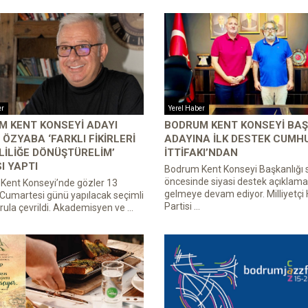
er
Yerel Haber
M KENT KONSEYI ADAYI
BODRUM KENT KONSEYI BA
ÖZYABA ‘FARKLI FIKIRLERI
ADAYINA İLK DESTEK CUMH
LILIĞE DÖNÜŞTÜRELIM’
İTTIFAKI’NDAN
I YAPTI
Bodrum Kent Konseyi Başkanlığı 
öncesinde siyasi destek açıklamal
Kent Konseyi’nde gözler 13
gelmeye devam ediyor. Milliyetçi
Cumartesi günü yapılacak seçimli
Partisi ...
rula çevrildi. Akademisyen ve ...