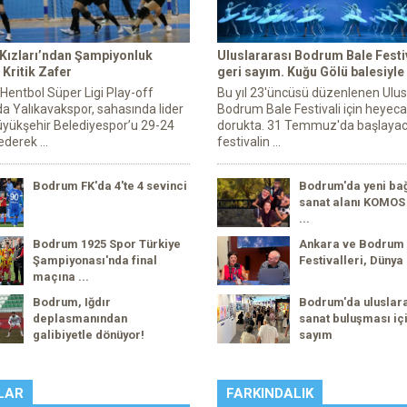
 Kızları’ndan Şampiyonluk
Uluslararası Bodrum Bale Festiv
Kritik Zafer
geri sayım. Kuğu Gölü balesiyle
 Hentbol Süper Ligi Play-off
Bu yıl 23'üncüsü düzenlenen Ulus
a Yalıkavakspor, sahasında lider
Bodrum Bale Festivali için heyec
yükşehir Belediyespor’u 29-24
dorukta. 31 Temmuz'da başlaya
derek ...
festivalin ...
Bodrum FK'da 4'te 4 sevinci
Bodrum'da yeni ba
sanat alanı KOMOS 
...
Bodrum 1925 Spor Türkiye
Ankara ve Bodrum
Şampiyonası'nda final
Festivalleri, Dünya 
maçına ...
Bodrum, Iğdır
Bodrum'da uluslar
deplasmanından
sanat buluşması içi
galibiyetle dönüyor!
sayım
LAR
FARKINDALIK