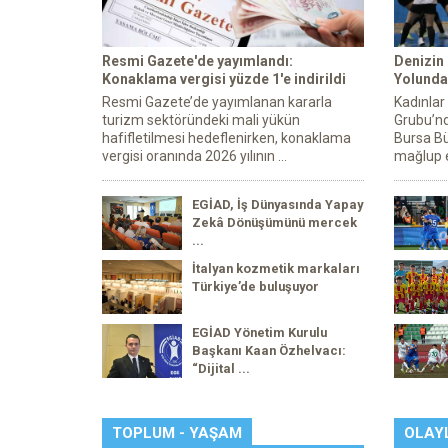
Resmi Gazete'de yayımlandı:
Denizin
Konaklama vergisi yüzde 1'e indirildi
Yolunda 
Resmi Gazete’de yayımlanan kararla
Kadınlar
turizm sektöründeki mali yükün
Grubu’nd
hafifletilmesi hedeflenirken, konaklama
Bursa Bü
vergisi oranında 2026 yılının ...
mağlup e
EGİAD, İş Dünyasında Yapay
Zekâ Dönüşümünü mercek
...
İtalyan kozmetik markaları
Türkiye’de buluşuyor
EGİAD Yönetim Kurulu
Başkanı Kaan Özhelvacı:
“Dijital ...
TOPLUM - YAŞAM
OLAY