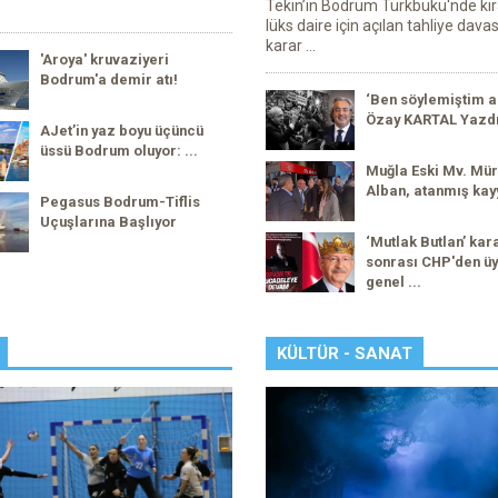
Tekin’in Bodrum Türkbükü'nde kir
lüks daire için açılan tahliye dava
karar ...
'Aroya' kruvaziyeri
Bodrum'a demir atı!
‘Ben söylemiştim a
Özay KARTAL Yazd
AJet’in yaz boyu üçüncü
üssü Bodrum oluyor: ...
Muğla Eski Mv. Mür
Alban, atanmış kay
Pegasus Bodrum-Tiflis
Uçuşlarına Başlıyor
‘Mutlak Butlan’ kar
sonrası CHP'den üy
genel ...
KÜLTÜR - SANAT