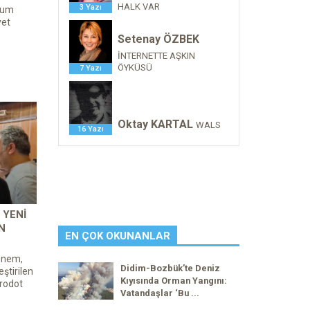
HALK VAR
3 Yazı
drum
yet
Setenay ÖZBEK
İNTERNETTE AŞKIN
ÖYKÜSÜ
7 Yazı
Oktay KARTAL
WALS
16 Yazı
 YENI
N
EN ÇOK OKUNANLAR
önem,
Didim-Bozbük’te Deniz
eştirilen
Kıyısında Orman Yangını:
erodot
Vatandaşlar ‘Bu ...