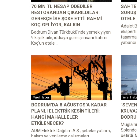
70 BIN TL HESAP ÖDEDILER
SAHTE
RESTORANDAN ÇIKARILDILAR:
SORUŞ
GEREKÇE ISE ŞOKE ETTI: RAHMI
OTELE
KOÇ GELIYOR, KALKIN
Adalet B
eksperti
Bodrum Divan Türkbükü'nde yemek yiyen
taşınmaz
9 kişilik aile, iddiaya göre iş insanı Rahmi
yabancı u
Koç'un otele ...
Yerel Haber
Yerel Hab
BODRUM’DA 8 AĞUSTOS’A KADAR
"SEVEN
PLANLI ELEKTRIK KESINTILERI:
KRUVAZ
HANGI MAHALLELER
BODRU
ETKILENECEK?
Muğla'nı
Splendor
ADM Elektrik Dağıtım A.Ş., şebeke yatırım,
getirdi. 
bakım ve yenileme çalışmaları