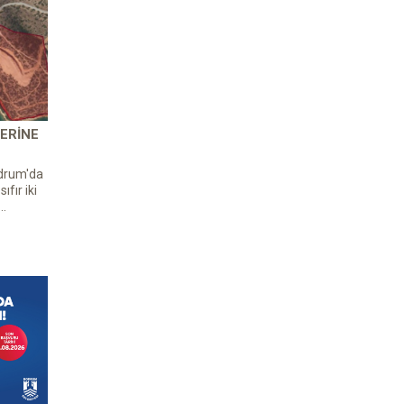
ERINE
odrum'da
ıfır iki
..