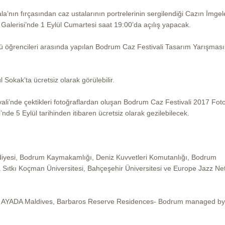
’nın fırçasından caz ustalarının portrelerinin sergilendiği Cazın İmgeler
 Galerisi’nde 1 Eylül Cumartesi saat 19:00’da açılış yapacak.
ü öğrencileri arasında yapılan Bodrum Caz Festivali Tasarım Yarışması
Sokak’ta ücretsiz olarak görülebilir.
li’nde çektikleri fotoğraflardan oluşan Bodrum Caz Festivali 2017 Fot
e 5 Eylül tarihinden itibaren ücretsiz olarak gezilebilecek.
ediyesi, Bodrum Kaymakamlığı, Deniz Kuvvetleri Komutanlığı, Bodrum
la Sıtkı Koçman Üniversitesi, Bahçeşehir Üniversitesi ve Europe Jazz N
k, AYADA Maldives, Barbaros Reserve Residences- Bodrum managed by