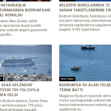
 VATANDAŞLIK
BELEDIYE BORÇLARINDA 72
TURMASINDA BODRUM’DAKI
VARAN TAKSITLENDIRME FI
 EL KONULDU
Bodrum Belediyesi, belediyeye ol
borçların daha kolay ödenebilmes
akanı Akın Gürlek, sahte
amacıyla yapılandırma uygulamas
z raporlarıyla düşük bedelli
başlattı. 6183 Sayılı Kanun ...
ları yüksek değerli göstererek
yruklu ...
er
Yerel Haber
 SEAS SPLENDOR"
BODRUM'DA SU ALAN YELKE
IYERI 739 YOLCUYLA
TEKNE BATTI
M'A GELDI
Muğla’nın Bodrum ilçesinde demir
metre uzunluğundaki yelkenli tek
n Bodrum ilçesine, Seven Seas
henüz belirlenemeyen nedenle g
 isimli kruvaziyer 739 yolcu
saatlerinde su ...
Marshall Adaları bayraklı ...