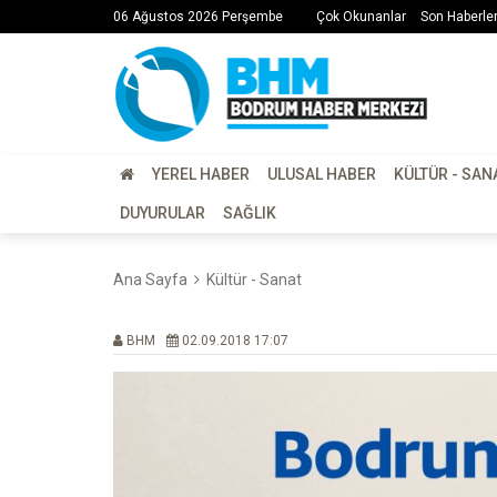
06 Ağustos 2026 Perşembe
Çok Okunanlar
Son Haberle
YEREL HABER
ULUSAL HABER
KÜLTÜR - SAN
DUYURULAR
SAĞLIK
Ana Sayfa
Kültür - Sanat
BHM
02.09.2018 17:07