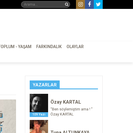
TOPLUM - YAŞAM
FARKINDALIK
OLAYLAR
YAZARLAR
Özay KARTAL
“Ben söylemiştim ama ! ”
Özay KARTAL
109 Yazı
Tuna ALTUNKAYA