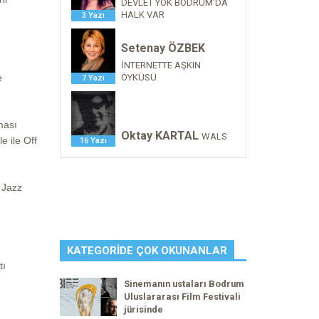
DEVLET YOK BODRUM'DA
HALK VAR
3 Yazı
Setenay ÖZBEK
İNTERNETTE AŞKIN
e
ÖYKÜSÜ
7 Yazı
ması
Oktay KARTAL
WALS
e ile Off
16 Yazı
 Jazz
KATEGORIDE ÇOK OKUNANLAR
tı
Sinemanın ustaları Bodrum
Uluslararası Film Festivali
jürisinde