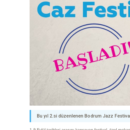
Bu yıl 2.si düzenlenen Bodrum Jazz Festival
1-9 Eylül tarihleri arasını kapsayan festival, özel meka