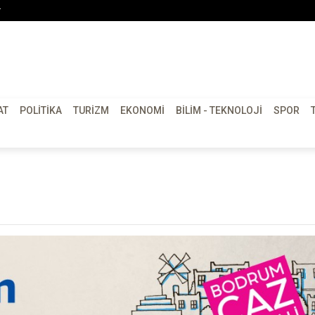
r
AT
POLITIKA
TURIZM
EKONOMI
BILIM - TEKNOLOJI
SPOR