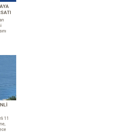
 AYA
RSATI
an
i
ını
NLI
li 11
ne,
ece