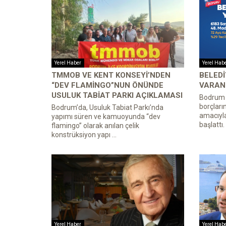
Yerel Haber
Yerel Hab
TMMOB VE KENT KONSEYI’NDEN
BELEDI
“DEV FLAMINGO”NUN ÖNÜNDE
VARAN 
USULUK TABIAT PARKI AÇIKLAMASI
Bodrum B
borçları
Bodrum’da, Usuluk Tabiat Parkı’nda
amacıyl
yapımı süren ve kamuoyunda “dev
başlattı.
flamingo” olarak anılan çelik
konstrüksiyon yapı ...
Yerel Haber
Yerel Hab