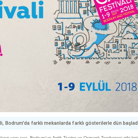
i, Bodrum'da farklı mekanlarda farklı gösterilerle dün başlad
nların yanı sıra
Bodrum’un
Antik Tiyatro ve Osmanlı Tershanesi gibi tari