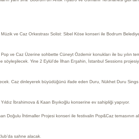
if Müzik ve Caz Orkestrası Solist: Sibel Köse konseri ile Bodrum Belediy
. Pop ve Caz Üzerine sohbette Cüneyt Özdemir konukları ile bu yılın te
ne söyleşilecek. Yine 2 Eylül’de İlhan Erşahin, İstanbul Sessions projesiyl
tirecek. Caz dinleyerek büyüdüğünü ifade eden Duru, Nükhet Duru Sings
, Yıldız İbrahimova & Kaan Bıyıkoğlu konserine ev sahipliği yapıyor.
n Doğulu İhtimaller Projesi konseri ile festivalin Pop&Caz temasının al
z Club’da sahne alacak.