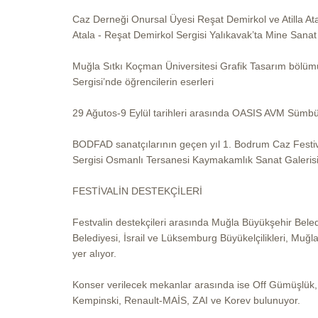
Caz Derneği Onursal Üyesi Reşat Demirkol ve Atilla Atala
Atala - Reşat Demirkol Sergisi Yalıkavak’ta Mine Sanat
Muğla Sıtkı Koçman Üniversitesi Grafik Tasarım bölüm
Sergisi’nde öğrencilerin eserleri
29 Ağutos-9 Eylül tarihleri arasında OASIS AVM Sümbül 
BODFAD sanatçılarının geçen yıl 1. Bodrum Caz Festiva
Sergisi Osmanlı Tersanesi Kaymakamlık Sanat Galerisi’nd
FESTİVALİN DESTEKÇİLERİ
Festvalin destekçileri arasında Muğla Büyükşehir Bel
Belediyesi, İsrail ve Lüksemburg Büyükelçilikleri, Muğ
yer alıyor.
Konser verilecek mekanlar arasında ise Off Gümüşlü
Kempinski, Renault-MAİS, ZAI ve Korev bulunuyor.