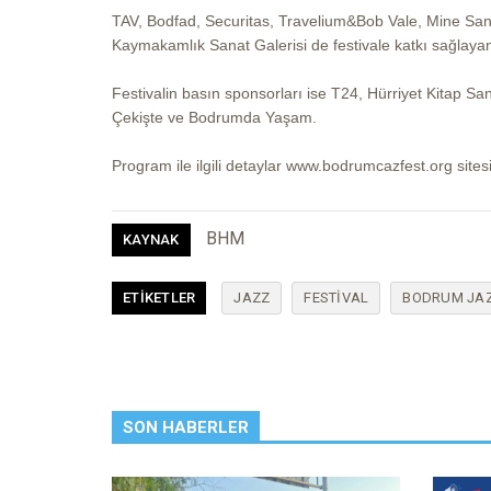
TAV, Bodfad, Securitas, Travelium&Bob Vale, Mine San
Kaymakamlık Sanat Galerisi de festivale katkı sağlayan
Festivalin basın sponsorları ise T24, Hürriyet Kitap S
Çekişte ve Bodrumda Yaşam.
Program ile ilgili detaylar www.bodrumcazfest.org sites
BHM
KAYNAK
ETIKETLER
JAZZ
FESTIVAL
BODRUM JAZ
SON HABERLER