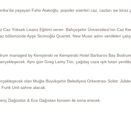
ika’da yaşayan Fahir Atakoğlu, popüler eserleri caz, cazları ise biraz 
z Caz Yüksek Lisans Eğitimi veren Bahçeşehir Üniversitesi’nin Caz Ke
 Caz bölümünde Ayşe Sicimoğlu Quartet, New Music adını verdikleri çalı
drum managed by Kempinski ve Kempinski Hotel Barbaros Bay Bodrum
 gerçekleşecek. Aynı gün Greg Lamy Trio, çağdaş caza ışık tutan yenilikç
rçekleşecek olan Muğla Büyükşehir Belediyesi Orkestrası Solist: Jülide
l Funk Unit sahne alacak.
venç Dağüstün & Ece Dağıstan konseri ile sona erecek.