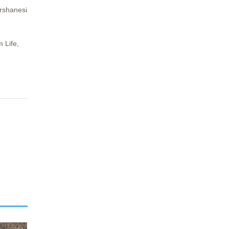
ershanesi
 Life,