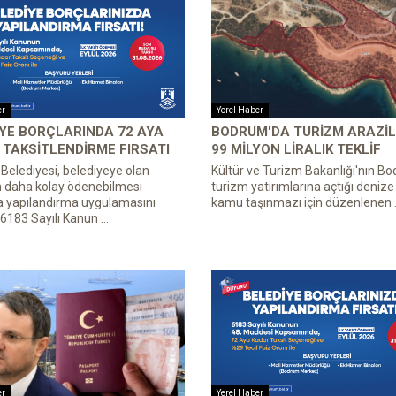
er
Yerel Haber
YE BORÇLARINDA 72 AYA
BODRUM'DA TURIZM ARAZIL
TAKSITLENDIRME FIRSATI
99 MILYON LIRALIK TEKLIF
elediyesi, belediyeye olan
Kültür ve Turizm Bakanlığı'nın B
n daha kolay ödenebilmesi
turizm yatırımlarına açtığı denize s
a yapılandırma uygulamasını
kamu taşınmazı için düzenlenen .
 6183 Sayılı Kanun ...
er
Yerel Haber