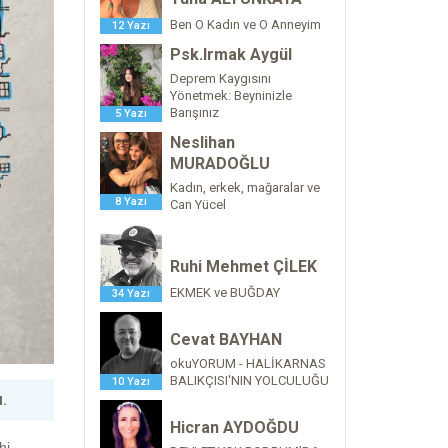
Ben O Kadın ve O Anneyim
12 Yazı
Psk.Irmak Aygül
Deprem Kaygısını
Yönetmek: Beyninizle
Barışınız
5 Yazı
Neslihan
MURADOĞLU
Kadın, erkek, mağaralar ve
8 Yazı
Can Yücel
Ruhi Mehmet ÇİLEK
EKMEK ve BUĞDAY
34 Yazı
Cevat BAYHAN
okuYORUM - HALİKARNAS
BALIKÇISI'NIN YOLCULUĞU
10 Yazı
ı.
Hicran AYDOĞDU
hi