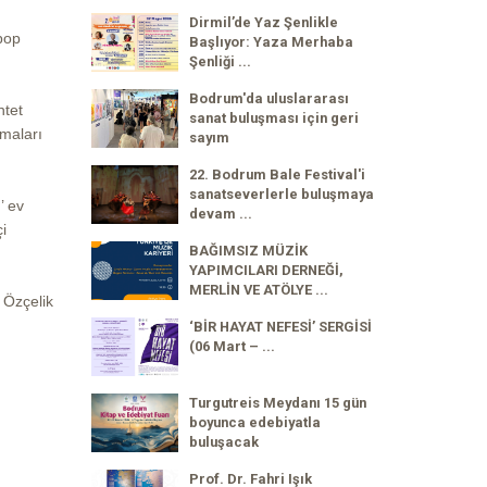
Dirmil’de Yaz Şenlikle
pop
Başlıyor: Yaza Merhaba
Şenliği ...
Bodrum'da uluslararası
ntet
sanat buluşması için geri
şmaları
sayım
22. Bodrum Bale Festival'i
sanatseverlerle buluşmaya
’ ev
devam ...
i
BAĞIMSIZ MÜZİK
YAPIMCILARI DERNEĞİ,
MERLİN VE ATÖLYE ...
 Özçelik
‘BİR HAYAT NEFESİ’ SERGİSİ
(06 Mart – ...
Turgutreis Meydanı 15 gün
boyunca edebiyatla
buluşacak
Prof. Dr. Fahri Işık