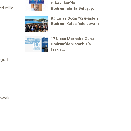
Dibeklihan’da
i Atilla
Bodrumlularla Buluşuyor
Kültür ve Doğa Yürüyüşleri
Bodrum Kalesi’nde devam
...
17 Nisan Merhaba Günü,
Bodrum’dan İstanbul’a
farklı ...
oğraf
etwork