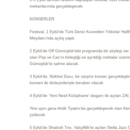
mekanlarında gerçekleşecek.
KONSERLER
Festival, 1 Eylül’de Türk Deniz Kuvvetleri Yıldızlar Haf
Meydanı’nda açılış yaptı.
2 Eylül’de Off Gümüşlük’teki programda bir söyleşi var
olan Pop ve Caz’ın birleştiği ve ayrıldığı noktalar üzeri
Gümüşlük’te sahne alacak.
3 Eylül’de, Nükhet Duru, bir sürpriz konser gerçekleş
konseri ile dinleyicileriyle beraber olacak.
4 Eylül’de ‘Yeni Nesil Kütüphane’ sloganı ile açılan ZAI
Yine aynı gece Antik Tiyatro’da gerçekleşecek olan Kena
çizilecek.
5 Eylül’de Shalosh Trio, Yalıçiftlik’te açılan Stella Jaz