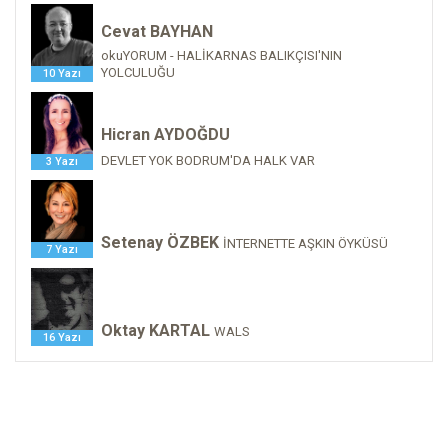
Cevat BAYHAN
okuYORUM - HALİKARNAS BALIKÇISI'NIN
YOLCULUĞU
10 Yazı
Hicran AYDOĞDU
DEVLET YOK BODRUM'DA HALK VAR
3 Yazı
Setenay ÖZBEK
İNTERNETTE AŞKIN ÖYKÜSÜ
7 Yazı
Oktay KARTAL
WALS
16 Yazı