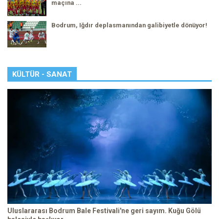
maçına ...
Bodrum, Iğdır deplasmanından galibiyetle dönüyor!
KÜLTÜR - SANAT
Uluslararası Bodrum Bale Festivali'ne geri sayım. Kuğu Gölü