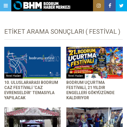
ETIKET ARAMA SONUÇLARI ( FESTIVAL )
Yerel Haber
Yerel Haber
10. ULUSLARARASI BODRUM
BODRUM UÇURTMA
CAZ FESTIVALI ‘CAZ
FESTIVALI, 21 YILDIR
EVRENSELDIR’ TEMASIYLA
ENGELLERI GÖKYÜZÜNDE
YAPILACAK
KALDIRIYOR