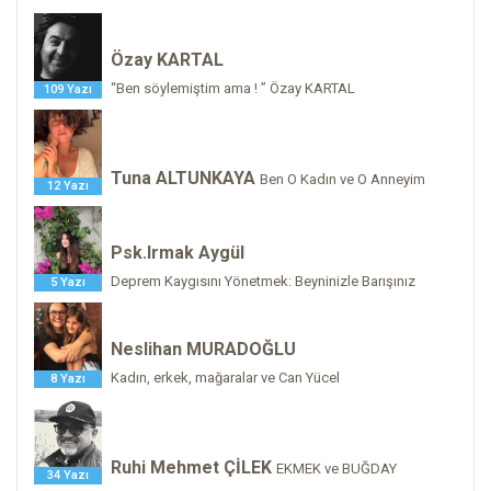
Özay KARTAL
“Ben söylemiştim ama ! ” Özay KARTAL
109 Yazı
Tuna ALTUNKAYA
Ben O Kadın ve O Anneyim
12 Yazı
Psk.Irmak Aygül
Deprem Kaygısını Yönetmek: Beyninizle Barışınız
5 Yazı
Neslihan MURADOĞLU
Kadın, erkek, mağaralar ve Can Yücel
8 Yazı
Ruhi Mehmet ÇİLEK
EKMEK ve BUĞDAY
34 Yazı