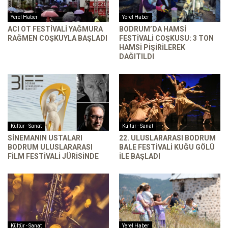
Yerel Haber
Yerel Haber
ACI OT FESTIVALI YAĞMURA
BODRUM’DA HAMSI
RAĞMEN COŞKUYLA BAŞLADI
FESTIVALI COŞKUSU: 3 TON
HAMSI PIŞIRILEREK
DAĞITILDI
Kültür - Sanat
Kültür - Sanat
SINEMANIN USTALARI
22. ULUSLARARASI BODRUM
BODRUM ULUSLARARASI
BALE FESTIVALI KUĞU GÖLÜ
FILM FESTIVALI JÜRISINDE
ILE BAŞLADI
Kültür - Sanat
Yerel Haber