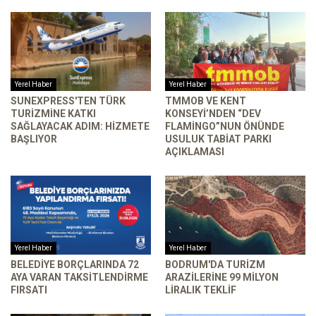
Yerel Haber
Yerel Haber
SUNEXPRESS'TEN TÜRK
TMMOB VE KENT
TURIZMINE KATKI
KONSEYI’NDEN “DEV
SAĞLAYACAK ADIM: HIZMETE
FLAMINGO”NUN ÖNÜNDE
BAŞLIYOR
USULUK TABIAT PARKI
AÇIKLAMASI
Yerel Haber
Yerel Haber
BELEDIYE BORÇLARINDA 72
BODRUM'DA TURIZM
AYA VARAN TAKSITLENDIRME
ARAZILERINE 99 MILYON
FIRSATI
LIRALIK TEKLIF