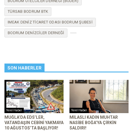
BODRUM OTELCILER DERNEĞI (BODER)
TÜRSAB BODRUM BTK
IMEAK DENIZ TICARET ODASI BODRUM ŞUBESI
BODRUM DENIZCILER DERNEĞI
SON HABERLER
Yerel Haber
Yerel Haber
MUĞLA’DA EDS’LER,
MILASLI KADIN MUHTAR
VATANDAŞIN CEBINI YAKMAYA
NASIBE BOĞA’YA ÇIRKIN
10 AĞUSTOS’TA BAŞLIYOR!
SALDIRI!