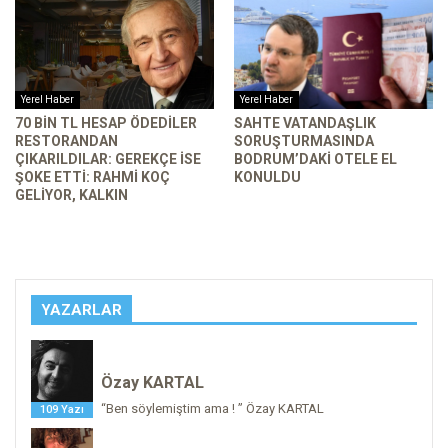
Yerel Haber
Yerel Haber
70 BIN TL HESAP ÖDEDILER
SAHTE VATANDAŞLIK
RESTORANDAN
SORUŞTURMASINDA
ÇIKARILDILAR: GEREKÇE ISE
BODRUM’DAKI OTELE EL
ŞOKE ETTI: RAHMI KOÇ
KONULDU
GELIYOR, KALKIN
YAZARLAR
Özay KARTAL
“Ben söylemiştim ama ! ” Özay KARTAL
109 Yazı