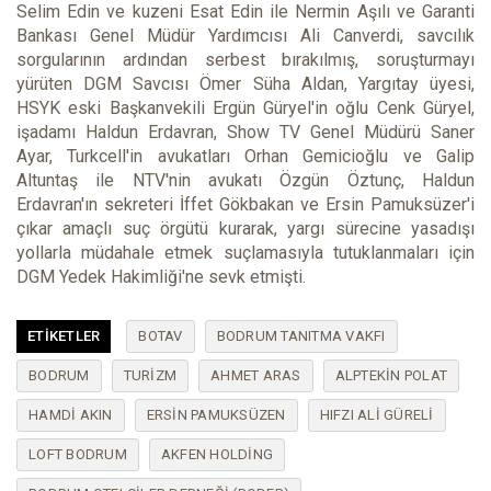
Selim Edin ve kuzeni Esat Edin ile Nermin Aşılı ve Garanti
Bankası Genel Müdür Yardımcısı Ali Canverdi, savcılık
sorgularının ardından serbest bırakılmış, soruşturmayı
yürüten DGM Savcısı Ömer Süha Aldan, Yargıtay üyesi,
HSYK eski Başkanvekili Ergün Güryel'in oğlu Cenk Güryel,
işadamı Haldun Erdavran, Show TV Genel Müdürü Saner
Ayar, Turkcell'in avukatları Orhan Gemicioğlu ve Galip
Altuntaş ile NTV'nin avukatı Özgün Öztunç, Haldun
Erdavran'ın sekreteri İffet Gökbakan ve Ersin Pamuksüzer'i
çıkar amaçlı suç örgütü kurarak, yargı sürecine yasadışı
yollarla müdahale etmek suçlamasıyla tutuklanmaları için
DGM Yedek Hakimliği'ne sevk etmişti.
ETIKETLER
BOTAV
BODRUM TANITMA VAKFI
BODRUM
TURIZM
AHMET ARAS
ALPTEKIN POLAT
HAMDI AKIN
ERSIN PAMUKSÜZEN
HIFZI ALI GÜRELI
LOFT BODRUM
AKFEN HOLDING