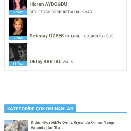
Hicran AYDOĞDU
DEVLET YOK BODRUM'DA HALK VAR
3 Yazı
Setenay ÖZBEK
İNTERNETTE AŞKIN ÖYKÜSÜ
7 Yazı
Oktay KARTAL
WALS
16 Yazı
KATEGORIDE ÇOK OKUNANLAR
Didim-Bozbük’te Deniz Kıyısında Orman Yangını:
Vatandaşlar ‘Bu ...