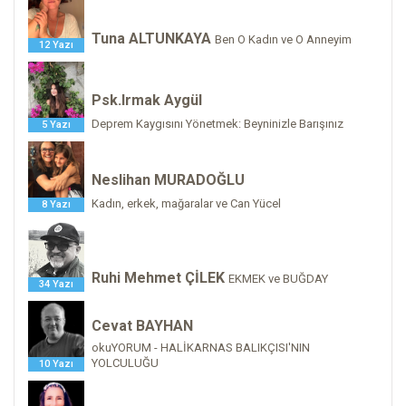
Tuna ALTUNKAYA
Ben O Kadın ve O Anneyim
12 Yazı
Psk.Irmak Aygül
Deprem Kaygısını Yönetmek: Beyninizle Barışınız
5 Yazı
Neslihan MURADOĞLU
Kadın, erkek, mağaralar ve Can Yücel
8 Yazı
Ruhi Mehmet ÇİLEK
EKMEK ve BUĞDAY
34 Yazı
Cevat BAYHAN
okuYORUM - HALİKARNAS BALIKÇISI'NIN
YOLCULUĞU
10 Yazı