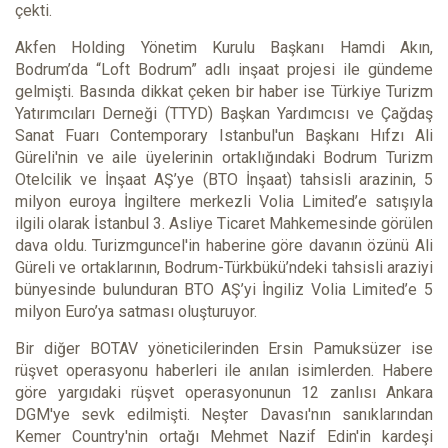
çekti.
Akfen Holding Yönetim Kurulu Başkanı Hamdi Akın,
Bodrum’da “Loft Bodrum” adlı inşaat projesi ile gündeme
gelmişti. Basında dikkat çeken bir haber ise Türkiye Turizm
Yatırımcıları Derneği (TTYD) Başkan Yardımcısı ve Çağdaş
Sanat Fuarı Contemporary Istanbul'un Başkanı Hıfzı Ali
Güreli'nin ve aile üyelerinin ortaklığındaki Bodrum Turizm
Otelcilik ve İnşaat AŞ’ye (BTO İnşaat) tahsisli arazinin, 5
milyon euroya İngiltere merkezli Volia Limited’e satışıyla
ilgili olarak İstanbul 3. Asliye Ticaret Mahkemesinde görülen
dava oldu. Turizmguncel'in haberine göre davanın özünü Ali
Güreli ve ortaklarının, Bodrum-Türkbükü’ndeki tahsisli araziyi
bünyesinde bulunduran BTO AŞ’yi İngiliz Volia Limited’e 5
milyon Euro’ya satması oluşturuyor.
Bir diğer BOTAV yöneticilerinden Ersin Pamuksüzer ise
rüşvet operasyonu haberleri ile anılan isimlerden. Habere
göre yargıdaki rüşvet operasyonunun 12 zanlısı Ankara
DGM'ye sevk edilmişti. Neşter Davası'nın sanıklarından
Kemer Country'nin ortağı Mehmet Nazif Edin'in kardeşi