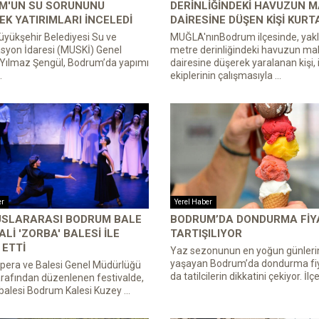
M'UN SU SORUNUNU
DERINLIĞINDEKI HAVUZUN M
K YATIRIMLARI INCELEDI
DAIRESINE DÜŞEN KIŞI KURT
yükşehir Belediyesi Su ve
MUĞLA'nınBodrum ilçesinde, yakl
syon İdaresi (MUSKİ) Genel
metre derinliğindeki havuzun ma
Yılmaz Şengül, Bodrum’da yapımı
dairesine düşerek yaralanan kişi, 
.
ekiplerinin çalışmasıyla ...
er
Yerel Haber
LUSLARARASI BODRUM BALE
BODRUM’DA DONDURMA FIY
ALI 'ZORBA' BALESI ILE
TARTIŞILIYOR
ETTI
Yaz sezonunun en yoğun günleri
yaşayan Bodrum’da dondurma fiy
pera ve Balesi Genel Müdürlüğü
da tatilcilerin dikkatini çekiyor. İlçe
rafından düzenlenen festivalde,
balesi Bodrum Kalesi Kuzey ...