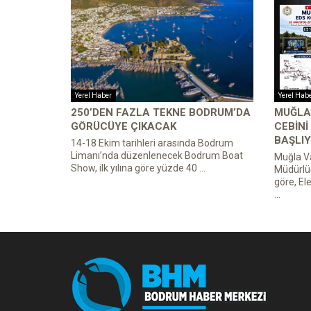
Yerel Haber
Yerel Hab
250’DEN FAZLA TEKNE BODRUM’DA
MUĞLA’
GÖRÜCÜYE ÇIKACAK
CEBINI
BAŞLIY
14-18 Ekim tarihleri arasında Bodrum
Limanı’nda düzenlenecek Bodrum Boat
Muğla Va
Show, ilk yılına göre yüzde 40 ...
Müdürlü
göre, El
...