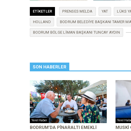
ETIKETLER
PRENSES MELDA
YAT
LÜKS Y
HOLLAND
BODRUM BELEDIYE BAŞKANI TAMER M
BODRUM BÖLGE LIMAN BAŞKANI TUNCAY AYDIN
SON HABERLER
Yerel Haber
Yerel Hab
BODRUM’DA PÎNARALTI EMEKLI
MUSKİ