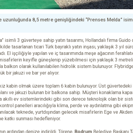
re uzunluğunda 8,5 metre genişliğindeki “Prenses Melda” isiml
” isimli 3 güverteye sahip yatın tasarımı, Hollandalı firma Guido
de tasarlanan ticari Türk bayraklı yatın inşası, yaklaşık 3 yıl sür
. El işçiliğiyle yapılan ve iç tasarımında meşe ağacının ferahlatı
misafirlerin keyifle güneşlenip yüzebilmesi için yaklaşık 3 metreli
a balkon olarak kullanılabilen hidrolik sistem bulunuyor. Flybridg
k bir jakuzi ve bar yer alıyor.
i ikiz kabin olmak üzere toplam 6 kabin bulunuyor. Üst güvertedeki
lanı ve jakuzi bulunan bir balkona sahip. Müşteri konaklama kapa
ta akıllı ev sistemlerindeki gibi son derece teknolojik olan bir sis
kontrol panelleri aracılığıyla klima, perde ve aydınlatma gibi ekip
llanılacak teknede, yurtdışından gelecek misafirlerin Ege ve Akden
ine katkı sunması hedefleniyor.
n ardından denize indirildi. Törene,
Bodrum
Belediye Başkanı 