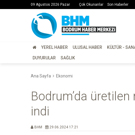
09 Ağustos 2026 Pazar
Çok Okunanlar
Son Haberler
YEREL HABER
ULUSAL HABER
KÜLTÜR - SAN
DUYURULAR
SAĞLIK
Ana Sayfa
Ekonomi
Bodrum’da üretilen 
indi
BHM
29.06.2024 17:21