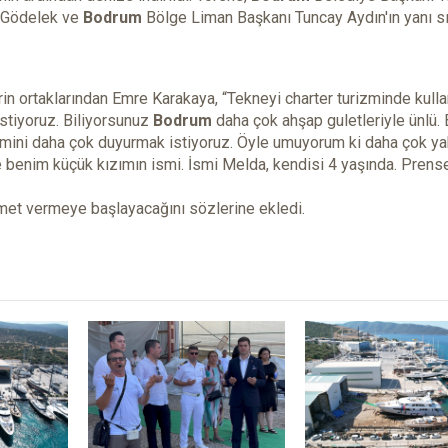
t Gödelek ve
Bodrum
Bölge Liman Başkanı Tuncay Aydın'ın yanı sı
rin ortaklarından Emre Karakaya, “Tekneyi charter turizminde kull
istiyoruz. Biliyorsunuz
Bodrum
daha çok ahşap guletleriyle ünlü. 
smini daha çok duyurmak istiyoruz. Öyle umuyorum ki daha çok y
e benim küçük kızımın ismi. İsmi Melda, kendisi 4 yaşında. Prens
met vermeye başlayacağını sözlerine ekledi.