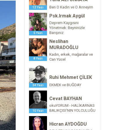
Ben O Kadın ve O Anneyim
12 Yazı
Psk.Irmak Aygül
Deprem Kaygısını
Yönetmek: Beyninizle
Barışınız
5 Yazı
Neslihan
MURADOĞLU
Kadın, erkek, mağaralar ve
8 Yazı
Can Yücel
Ruhi Mehmet ÇİLEK
EKMEK ve BUĞDAY
34 Yazı
Cevat BAYHAN
okuYORUM - HALİKARNAS
BALIKÇISI'NIN YOLCULUĞU
10 Yazı
Hicran AYDOĞDU