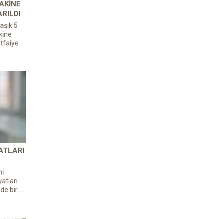
AKINE
ARILDI
aşık 5
kine
itfaiye
ATLARI
ni
atları
de bir ...