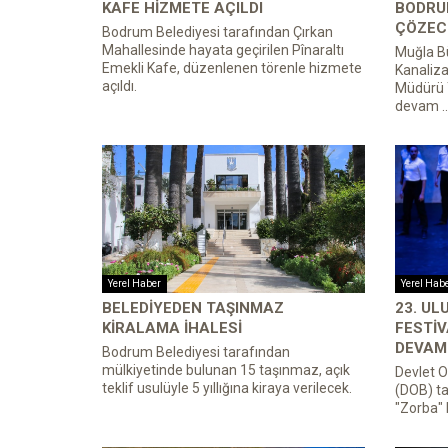
KAFE HIZMETE AÇILDI
BODRU
ÇÖZECE
Bodrum Belediyesi tarafından Çırkan
Mahallesinde hayata geçirilen Pînaraltı
Muğla Bü
Emekli Kafe, düzenlenen törenle hizmete
Kanaliza
açıldı.
Müdürü 
devam ..
Yerel Haber
Yerel Hab
BELEDIYEDEN TAŞINMAZ
23. U
KIRALAMA İHALESI
FESTIV
DEVAM 
Bodrum Belediyesi tarafından
mülkiyetinde bulunan 15 taşınmaz, açık
Devlet O
teklif usulüyle 5 yıllığına kiraya verilecek.
(DOB) ta
"Zorba" 