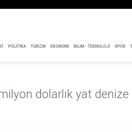
AT
POLITIKA
TURIZM
EKONOMI
BILIM - TEKNOLOJI
SPOR
milyon dolarlık yat denize