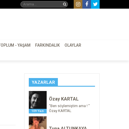
TOPLUM - YAŞAM
FARKINDALIK
OLAYLAR
YAZARLAR
Özay KARTAL
“Ben söylemiştim ama ! ”
Özay KARTAL
109 Yazı
Tuna ALTUNKAYA