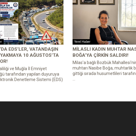
er
Yerel Haber
DA EDS’LER, VATANDAŞIN
MILASLI KADIN MUHTAR NA
 YAKMAYA 10 AĞUSTOS’TA
BOĞA’YA ÇIRKIN SALDIRI!
OR!
Milas'a bağlı Bozbük Mahallesi'ni
muhtarı Nasibe Boğa, muhtarlık b
liliği ve Muğla İl Emniyet
gittiği sırada husumetlileri tarafın
ğü tarafından yapılan duyuruya
...
ektronik Denetleme Sistemi (EDS)