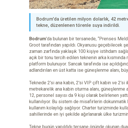
Bodrum'da üretilen milyon dolarlık, 42 met
tekne, düzenlenen törenle suya indirildi.
Bodrum
'da bulunan bir tersanede, “Prenses Melda
Groot tarafından yapıldı. Okyanusu geçebilecek şekil
zaman zarfında yaklaşık 100 kişiye istihdam sağladı
açık bir tonu tercih edilen teknenin arka kısmında 
platform bulunuyor. Sancak tarafında ise açıldığınd
adlandırılan en üst katta ise güneşlenme alanı, büyü
Teknede 2'si ana kabin, 2'si VIP çift kabin ve 2's
metrekarelik ana kabin oturma alanı, güneşlenme a
12, personel sayısı da 9 kişi olarak belirlenen yat
kullanılıyor. Bu sistem de misafirlerin dokunmatik 
kullanım kolaylığı sağlıyor. Charter turizminde ku
sahillerinde en iyi şekilde ağırlanarak ülke turizm
Tekne bugün yapıldığı tersane önünde okunan duanı