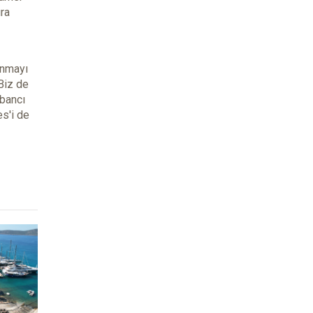
ra
anmayı
Biz de
abancı
es'i de