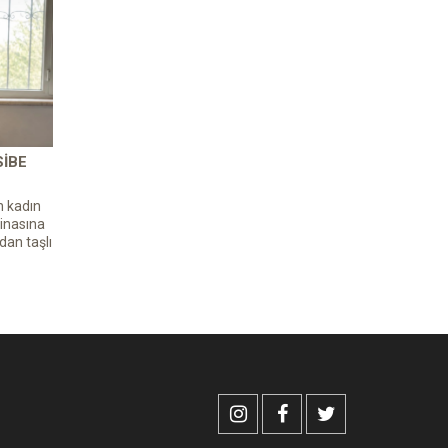
SIBE
n kadın
inasına
dan taşlı