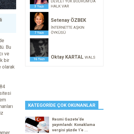
DEVLET YOK BODRUM'DA
HALK VAR
3 Yazı
i
Setenay ÖZBEK
İNTERNETTE AŞKIN
ÖYKÜSÜ
7 Yazı
 de
dü. Bu
cı ve
Oktay KARTAL
WALS
16 Yazı
k bir
e olarak
 84
sitesi
tem
KATEGORIDE ÇOK OKUNANLAR
manları
iz
Resmi Gazete'de
yayımlandı: Konaklama
vergisi yüzde 1'e ...
Tamer