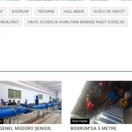
AT
BODRUM
TERSANE
HOLLANDA
GUIDO DE GROOT
ANDALINCI
SAHIL GÜVENLIK KOMUTANI BINBAŞI RAŞIT GÖDELEK
er
Yerel Haber
 GENEL MÜDÜRÜ ŞENGÜL
BODRUM'DA 5 METRE