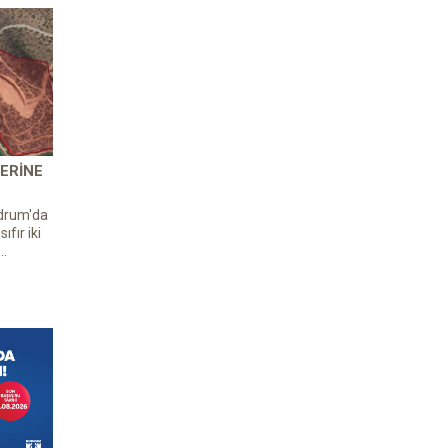
ERINE
odrum'da
ıfır iki
..