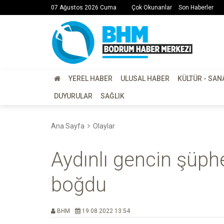
07 Ağustos 2026 Cuma
Çok Okunanlar
Son Haberler
YEREL HABER
ULUSAL HABER
KÜLTÜR - SAN
DUYURULAR
SAĞLIK
Ana Sayfa
Olaylar
Aydınlı gencin şüph
boğdu
BHM
19.08.2022 13:54