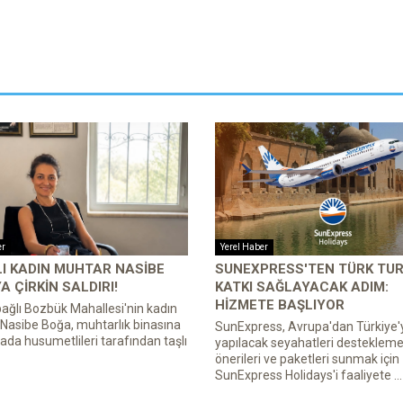
er
Yerel Haber
I KADIN MUHTAR NASIBE
SUNEXPRESS'TEN TÜRK TUR
A ÇIRKIN SALDIRI!
KATKI SAĞLAYACAK ADIM:
HIZMETE BAŞLIYOR
bağlı Bozbük Mahallesi'nin kadın
Nasibe Boğa, muhtarlık binasına
SunExpress, Avrupa'dan Türkiye'
ırada husumetlileri tarafından taşlı
yapılacak seyahatleri desteklemek
önerileri ve paketleri sunmak için
SunExpress Holidays'i faaliyete ...