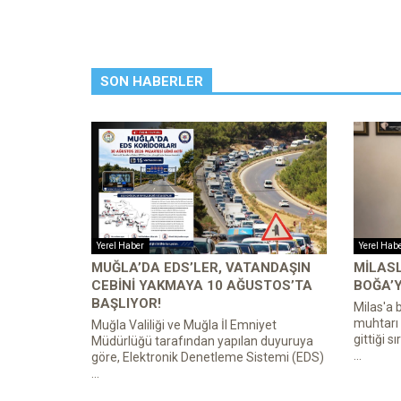
SON HABERLER
Yerel Haber
Yerel Hab
MUĞLA’DA EDS’LER, VATANDAŞIN
MILASL
CEBINI YAKMAYA 10 AĞUSTOS’TA
BOĞA’Y
BAŞLIYOR!
Milas'a 
muhtarı 
Muğla Valiliği ve Muğla İl Emniyet
gittiği s
Müdürlüğü tarafından yapılan duyuruya
...
göre, Elektronik Denetleme Sistemi (EDS)
...