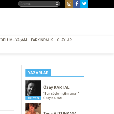
TOPLUM - YAŞAM
FARKINDALIK
OLAYLAR
YAZARLAR
Özay KARTAL
“Ben söylemiştim ama ! ”
Özay KARTAL
109 Yazı
Tuna ALTUNKAYA