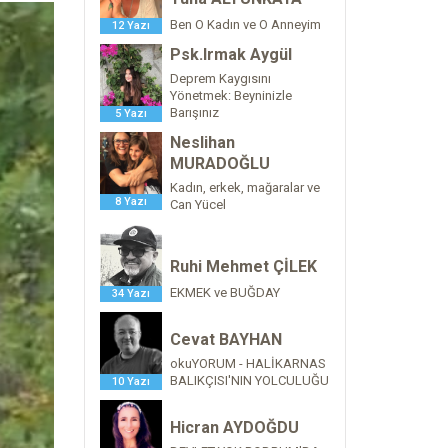
Ben O Kadın ve O Anneyim
12 Yazı
Psk.Irmak Aygül
Deprem Kaygısını
Yönetmek: Beyninizle
Barışınız
5 Yazı
Neslihan
MURADOĞLU
Kadın, erkek, mağaralar ve
8 Yazı
Can Yücel
Ruhi Mehmet ÇİLEK
EKMEK ve BUĞDAY
34 Yazı
Cevat BAYHAN
okuYORUM - HALİKARNAS
BALIKÇISI'NIN YOLCULUĞU
10 Yazı
Hicran AYDOĞDU