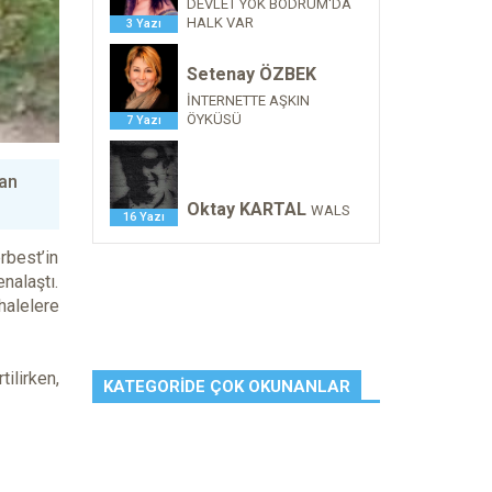
DEVLET YOK BODRUM'DA
HALK VAR
3 Yazı
Setenay ÖZBEK
İNTERNETTE AŞKIN
ÖYKÜSÜ
7 Yazı
lan
Oktay KARTAL
WALS
16 Yazı
rbest’in
nalaştı.
halelere
ilirken,
KATEGORIDE ÇOK OKUNANLAR