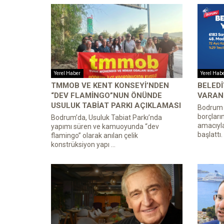
Yerel Haber
Yerel Hab
TMMOB VE KENT KONSEYI’NDEN
BELEDI
“DEV FLAMINGO”NUN ÖNÜNDE
VARAN 
USULUK TABIAT PARKI AÇIKLAMASI
Bodrum B
borçları
Bodrum’da, Usuluk Tabiat Parkı’nda
amacıyl
yapımı süren ve kamuoyunda “dev
başlattı.
flamingo” olarak anılan çelik
konstrüksiyon yapı ...