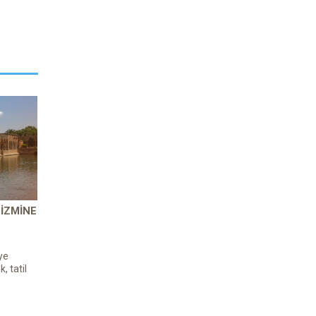
IZMINE
ye
, tatil