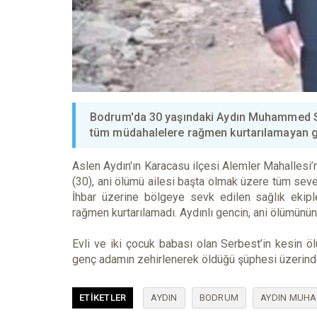
Bodrum'da 30 yaşındaki Aydın Muhammed Ser
tüm müdahalelere rağmen kurtarılamayan ge
Aslen Aydın'ın Karacasu ilçesi Alemler Mahalles
(30), ani ölümü ailesi başta olmak üzere tüm seven
İhbar üzerine bölgeye sevk edilen sağlık ekipl
rağmen kurtarılamadı. Aydınlı gencin, ani ölümünün
Evli ve iki çocuk babası olan Serbest’in kesin öl
genç adamın zehirlenerek öldüğü şüphesi üzerinde
ETIKETLER
AYDIN
BODRUM
AYDIN MUH