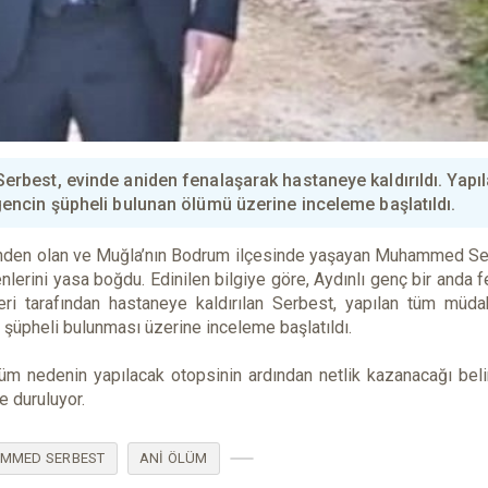
best, evinde aniden fenalaşarak hastaneye kaldırıldı. Yapı
ncin şüpheli bulunan ölümü üzerine inceleme başlatıldı.
i’nden olan ve Muğla’nın Bodrum ilçesinde yaşayan Muhammed Se
lerini yasa boğdu. Edinilen bilgiye göre, Aydınlı genç bir anda fe
eri tarafından hastaneye kaldırılan Serbest, yapılan tüm müda
 şüpheli bulunması üzerine inceleme başlatıldı.
üm nedenin yapılacak otopsinin ardından netlik kazanacağı belirt
 duruluyor.
AMMED SERBEST
ANI ÖLÜM