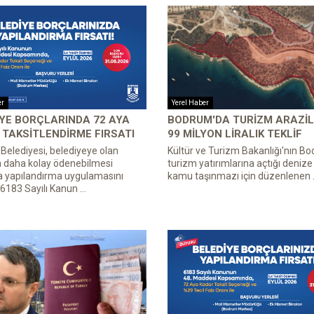
er
Yerel Haber
YE BORÇLARINDA 72 AYA
BODRUM'DA TURIZM ARAZIL
TAKSITLENDIRME FIRSATI
99 MILYON LIRALIK TEKLIF
elediyesi, belediyeye olan
Kültür ve Turizm Bakanlığı'nın B
n daha kolay ödenebilmesi
turizm yatırımlarına açtığı denize s
a yapılandırma uygulamasını
kamu taşınmazı için düzenlenen .
 6183 Sayılı Kanun ...