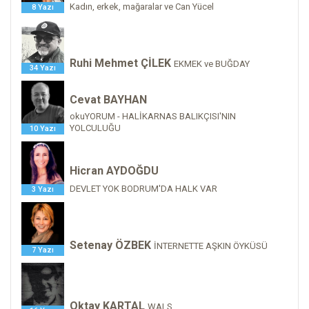
Kadın, erkek, mağaralar ve Can Yücel
8 Yazı
Ruhi Mehmet ÇİLEK
EKMEK ve BUĞDAY
34 Yazı
Cevat BAYHAN
okuYORUM - HALİKARNAS BALIKÇISI'NIN
YOLCULUĞU
10 Yazı
Hicran AYDOĞDU
DEVLET YOK BODRUM'DA HALK VAR
3 Yazı
Setenay ÖZBEK
İNTERNETTE AŞKIN ÖYKÜSÜ
7 Yazı
Oktay KARTAL
WALS