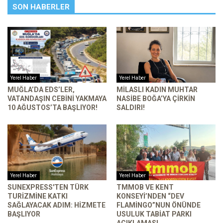
SON HABERLER
Yerel Haber
Yerel Haber
MUĞLA’DA EDS’LER,
MILASLI KADIN MUHTAR
VATANDAŞIN CEBINI YAKMAYA
NASIBE BOĞA’YA ÇIRKIN
10 AĞUSTOS’TA BAŞLIYOR!
SALDIRI!
Yerel Haber
Yerel Haber
SUNEXPRESS'TEN TÜRK
TMMOB VE KENT
TURIZMINE KATKI
KONSEYI’NDEN “DEV
SAĞLAYACAK ADIM: HIZMETE
FLAMINGO”NUN ÖNÜNDE
BAŞLIYOR
USULUK TABIAT PARKI
AÇIKLAMASI