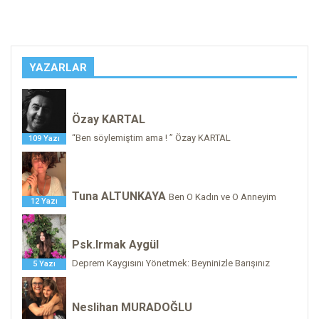
YAZARLAR
Özay KARTAL
“Ben söylemiştim ama ! ” Özay KARTAL
109 Yazı
Tuna ALTUNKAYA
Ben O Kadın ve O Anneyim
12 Yazı
Psk.Irmak Aygül
Deprem Kaygısını Yönetmek: Beyninizle Barışınız
5 Yazı
Neslihan MURADOĞLU