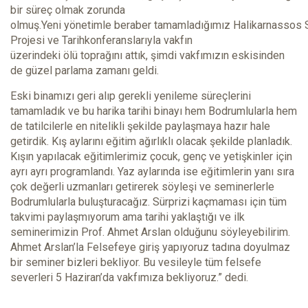
bir süreç olmak zorunda
olmuş.Yeni yönetimle beraber tamamladığımız Halikarnassos 
Projesi ve Tarihkonferanslarıyla vakfın
üzerindeki ölü toprağını attık, şimdi vakfımızın eskisinden
de güzel parlama zamanı geldi.
Eski binamızı geri alıp gerekli yenileme süreçlerini
tamamladık ve bu harika tarihi binayı hem Bodrumlularla hem
de tatilcilerle en nitelikli şekilde paylaşmaya hazır hale
getirdik. Kış aylarını eğitim ağırlıklı olacak şekilde planladık.
Kışın yapılacak eğitimlerimiz çocuk, genç ve yetişkinler için
ayrı ayrı programlandı. Yaz aylarında ise eğitimlerin yanı sıra
çok değerli uzmanları getirerek söyleşi ve seminerlerle
Bodrumlularla buluşturacağız. Sürprizi kaçmaması için tüm
takvimi paylaşmıyorum ama tarihi yaklaştığı ve ilk
seminerimizin Prof. Ahmet Arslan olduğunu söyleyebilirim.
Ahmet Arslan’la Felsefeye giriş yapıyoruz tadına doyulmaz
bir seminer bizleri bekliyor. Bu vesileyle tüm felsefe
severleri 5 Haziran’da vakfımıza bekliyoruz.” dedi.