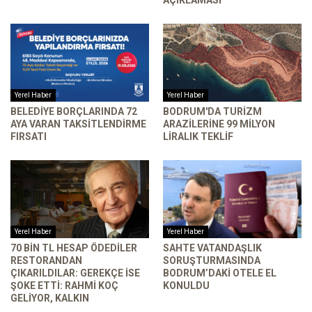
Yerel Haber
Yerel Haber
BELEDIYE BORÇLARINDA 72
BODRUM'DA TURIZM
AYA VARAN TAKSITLENDIRME
ARAZILERINE 99 MILYON
FIRSATI
LIRALIK TEKLIF
Yerel Haber
Yerel Haber
70 BIN TL HESAP ÖDEDILER
SAHTE VATANDAŞLIK
RESTORANDAN
SORUŞTURMASINDA
ÇIKARILDILAR: GEREKÇE ISE
BODRUM’DAKI OTELE EL
ŞOKE ETTI: RAHMI KOÇ
KONULDU
GELIYOR, KALKIN