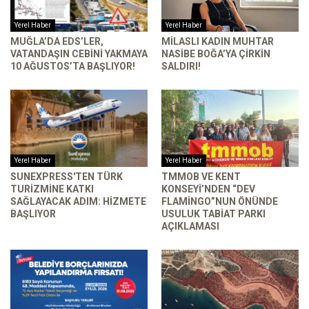
Yerel Haber
Yerel Haber
MUĞLA’DA EDS’LER,
MILASLI KADIN MUHTAR
VATANDAŞIN CEBINI YAKMAYA
NASIBE BOĞA’YA ÇIRKIN
10 AĞUSTOS’TA BAŞLIYOR!
SALDIRI!
Yerel Haber
Yerel Haber
SUNEXPRESS'TEN TÜRK
TMMOB VE KENT
TURIZMINE KATKI
KONSEYI’NDEN “DEV
SAĞLAYACAK ADIM: HIZMETE
FLAMINGO”NUN ÖNÜNDE
BAŞLIYOR
USULUK TABIAT PARKI
AÇIKLAMASI