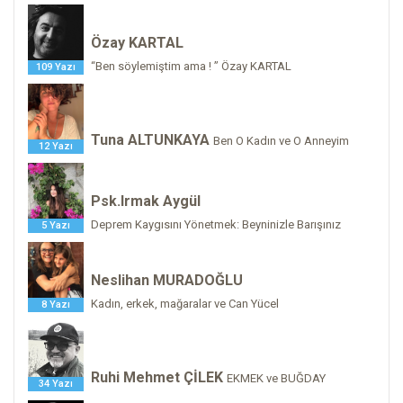
Özay KARTAL
“Ben söylemiştim ama ! ” Özay KARTAL
109 Yazı
Tuna ALTUNKAYA
Ben O Kadın ve O Anneyim
12 Yazı
Psk.Irmak Aygül
Deprem Kaygısını Yönetmek: Beyninizle Barışınız
5 Yazı
Neslihan MURADOĞLU
Kadın, erkek, mağaralar ve Can Yücel
8 Yazı
Ruhi Mehmet ÇİLEK
EKMEK ve BUĞDAY
34 Yazı