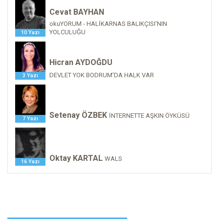
Cevat BAYHAN
okuYORUM - HALİKARNAS BALIKÇISI'NIN
YOLCULUĞU
10 Yazı
Hicran AYDOĞDU
DEVLET YOK BODRUM'DA HALK VAR
3 Yazı
Setenay ÖZBEK
İNTERNETTE AŞKIN ÖYKÜSÜ
7 Yazı
Oktay KARTAL
WALS
16 Yazı