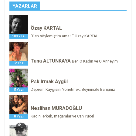
YAZARLAR
Özay KARTAL
“Ben söylemiştim ama ! ” Özay KARTAL
109 Yazı
Tuna ALTUNKAYA
Ben O Kadın ve O Anneyim
12 Yazı
Psk.Irmak Aygül
Deprem Kaygısını Yönetmek: Beyninizle Barışınız
5 Yazı
Neslihan MURADOĞLU
Kadın, erkek, mağaralar ve Can Yücel
8 Yazı