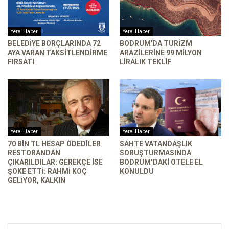
Yerel Haber
Yerel Haber
BELEDIYE BORÇLARINDA 72
BODRUM'DA TURIZM
AYA VARAN TAKSITLENDIRME
ARAZILERINE 99 MILYON
FIRSATI
LIRALIK TEKLIF
Yerel Haber
Yerel Haber
70 BIN TL HESAP ÖDEDILER
SAHTE VATANDAŞLIK
RESTORANDAN
SORUŞTURMASINDA
ÇIKARILDILAR: GEREKÇE ISE
BODRUM’DAKI OTELE EL
ŞOKE ETTI: RAHMI KOÇ
KONULDU
GELIYOR, KALKIN