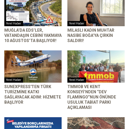
Yerel Haber
Yerel Haber
MUĞLA’DA EDS’LER,
MILASLI KADIN MUHTAR
VATANDAŞIN CEBINI YAKMAYA
NASIBE BOĞA’YA ÇIRKIN
10 AĞUSTOS’TA BAŞLIYOR!
SALDIRI!
Yerel Haber
Yerel Haber
SUNEXPRESS'TEN TÜRK
TMMOB VE KENT
TURIZMINE KATKI
KONSEYI’NDEN “DEV
SAĞLAYACAK ADIM: HIZMETE
FLAMINGO”NUN ÖNÜNDE
BAŞLIYOR
USULUK TABIAT PARKI
AÇIKLAMASI