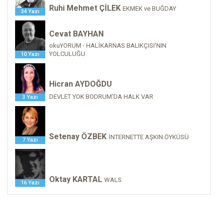
Ruhi Mehmet ÇİLEK
EKMEK ve BUĞDAY
34 Yazı
Cevat BAYHAN
okuYORUM - HALİKARNAS BALIKÇISI'NIN
YOLCULUĞU
10 Yazı
Hicran AYDOĞDU
DEVLET YOK BODRUM'DA HALK VAR
3 Yazı
Setenay ÖZBEK
İNTERNETTE AŞKIN ÖYKÜSÜ
7 Yazı
Oktay KARTAL
WALS
16 Yazı