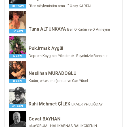
“Ben söylemiştim ama ! ” Özay KARTAL
109 Yazı
Tuna ALTUNKAYA
Ben O Kadın ve O Anneyim
12 Yazı
Psk.Irmak Aygül
Deprem Kaygısını Yönetmek: Beyninizle Barışınız
5 Yazı
Neslihan MURADOĞLU
Kadın, erkek, mağaralar ve Can Yücel
8 Yazı
Ruhi Mehmet ÇİLEK
EKMEK ve BUĞDAY
34 Yazı
Cevat BAYHAN
okuYORUM - HALİKARNAS BALIKÇISI'NIN