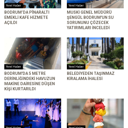
Yerel Haber
Yerel Haber
BODRUM’DA PÎNARALTI
MUSKİ GENEL MÜDÜRÜ
EMEKLI KAFE HIZMETE
ŞENGÜL BODRUM'UN SU
AÇILDI
SORUNUNU ÇÖZECEK
YATIRIMLARI INCELEDI
Yerel Haber
Yerel Haber
BODRUM'DA 5 METRE
BELEDIYEDEN TAŞINMAZ
DERINLIĞINDEKI HAVUZUN
KIRALAMA İHALESI
MAKINE DAIRESINE DÜŞEN
KIŞI KURTARILDI
Yerel Haber
Yerel Haber