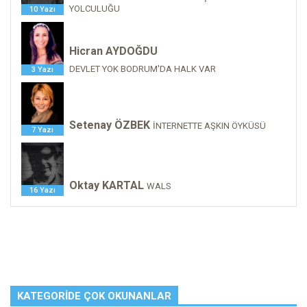
YOLCULUĞU
10 Yazı
Hicran AYDOĞDU
DEVLET YOK BODRUM'DA HALK VAR
3 Yazı
Setenay ÖZBEK
İNTERNETTE AŞKIN ÖYKÜSÜ
7 Yazı
Oktay KARTAL
WALS
16 Yazı
KATEGORIDE ÇOK OKUNANLAR