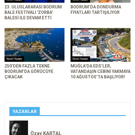
23. ULUSLARARASI BODRUM
BODRUM’DA DONDURMA
BALE FESTIVALI 'ZORBA'
FIYATLARI TARTIŞILIYOR
BALESI ILE DEVAM ETTI
Yerel Haber
Yerel Haber
250’DEN FAZLA TEKNE
MUĞLA’DA EDS’LER,
BODRUM’DA GÖRÜCÜYE
VATANDAŞIN CEBINI YAKMAYA
ÇIKACAK
10 AĞUSTOS’TA BAŞLIYOR!
YAZARLAR
Özay KARTAL