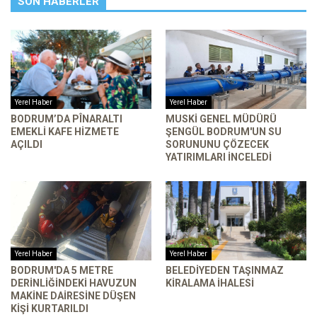
SON HABERLER
Yerel Haber
Yerel Haber
BODRUM’DA PÎNARALTI
MUSKİ GENEL MÜDÜRÜ
EMEKLI KAFE HIZMETE
ŞENGÜL BODRUM'UN SU
AÇILDI
SORUNUNU ÇÖZECEK
YATIRIMLARI INCELEDI
Yerel Haber
Yerel Haber
BODRUM'DA 5 METRE
BELEDIYEDEN TAŞINMAZ
DERINLIĞINDEKI HAVUZUN
KIRALAMA İHALESI
MAKINE DAIRESINE DÜŞEN
KIŞI KURTARILDI