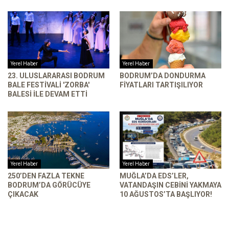
Yerel Haber
Yerel Haber
23. ULUSLARARASI BODRUM
BODRUM’DA DONDURMA
BALE FESTIVALI 'ZORBA'
FIYATLARI TARTIŞILIYOR
BALESI ILE DEVAM ETTI
Yerel Haber
Yerel Haber
250’DEN FAZLA TEKNE
MUĞLA’DA EDS’LER,
BODRUM’DA GÖRÜCÜYE
VATANDAŞIN CEBINI YAKMAYA
ÇIKACAK
10 AĞUSTOS’TA BAŞLIYOR!