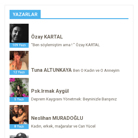
YAZARLAR
Özay KARTAL
“Ben söylemiştim ama ! ” Özay KARTAL
109 Yazı
Tuna ALTUNKAYA
Ben O Kadın ve O Anneyim
12 Yazı
Psk.Irmak Aygül
Deprem Kaygısını Yönetmek: Beyninizle Barışınız
5 Yazı
Neslihan MURADOĞLU
Kadın, erkek, mağaralar ve Can Yücel
8 Yazı