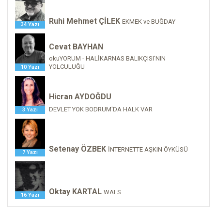
Ruhi Mehmet ÇİLEK
EKMEK ve BUĞDAY
34 Yazı
Cevat BAYHAN
okuYORUM - HALİKARNAS BALIKÇISI'NIN
YOLCULUĞU
10 Yazı
Hicran AYDOĞDU
DEVLET YOK BODRUM'DA HALK VAR
3 Yazı
Setenay ÖZBEK
İNTERNETTE AŞKIN ÖYKÜSÜ
7 Yazı
Oktay KARTAL
WALS
16 Yazı