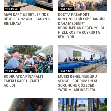
Yerel Haber
Yerel Haber
MAVI KART ÜCRETLERINDE
KOS’TA PASAPORT
BÜYÜK FARK: 450 LIRADAN 5
KONTROLÜ ÇILESI! “HANGISI
BIN LIRAYA
DAHA MEDENI?”
BODRUM’DAN GEÇEN YOLCU
HIZLI, KOS’TA KUYRUKTA
BEKLIYOR
Yerel Haber
Yerel Haber
BODRUM’DA PÎNARALTI
MUSKİ GENEL MÜDÜRÜ
EMEKLI KAFE HIZMETE
ŞENGÜL BODRUM'UN SU
AÇILDI
SORUNUNU ÇÖZECEK
YATIRIMLARI INCELEDI