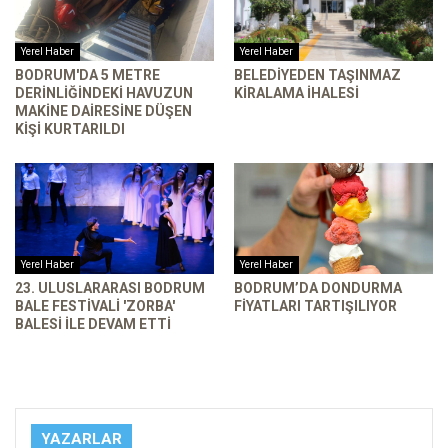
Yerel Haber
Yerel Haber
BODRUM'DA 5 METRE
BELEDIYEDEN TAŞINMAZ
DERINLIĞINDEKI HAVUZUN
KIRALAMA İHALESI
MAKINE DAIRESINE DÜŞEN
KIŞI KURTARILDI
Yerel Haber
Yerel Haber
23. ULUSLARARASI BODRUM
BODRUM’DA DONDURMA
BALE FESTIVALI 'ZORBA'
FIYATLARI TARTIŞILIYOR
BALESI ILE DEVAM ETTI
YAZARLAR