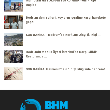
Mumcular’da TOKİ’den 168 Konutluk Yeni Proje
Başladı
Bodrum denizcileri, koyların işgaline karşı harekete
geçti
SON DAKİKA!!! Bodrum’da Korkunç Olay: İki Kişi ...
Bodrumlu Meclis Üyesi İstanbul’da Darp Edildi:
Restoranda ...
SON DAKİKA! Balıkesir’de 6.1 büyüklüğünde deprem!