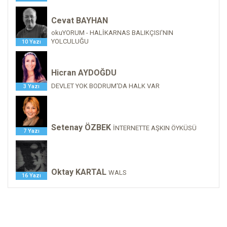
Cevat BAYHAN
okuYORUM - HALİKARNAS BALIKÇISI'NIN
YOLCULUĞU
10 Yazı
Hicran AYDOĞDU
DEVLET YOK BODRUM'DA HALK VAR
3 Yazı
Setenay ÖZBEK
İNTERNETTE AŞKIN ÖYKÜSÜ
7 Yazı
Oktay KARTAL
WALS
16 Yazı