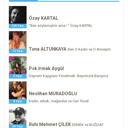
Özay KARTAL
“Ben söylemiştim ama ! ” Özay KARTAL
109 Yazı
Tuna ALTUNKAYA
Ben O Kadın ve O Anneyim
12 Yazı
Psk.Irmak Aygül
Deprem Kaygısını Yönetmek: Beyninizle Barışınız
5 Yazı
Neslihan MURADOĞLU
Kadın, erkek, mağaralar ve Can Yücel
8 Yazı
Ruhi Mehmet ÇİLEK
EKMEK ve BUĞDAY
34 Yazı