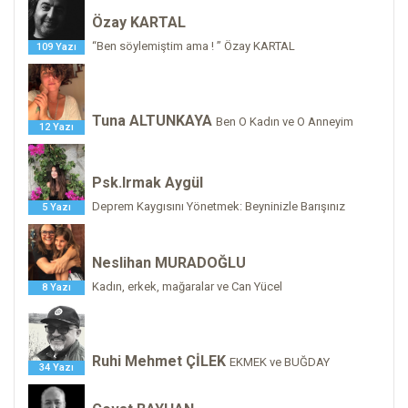
Özay KARTAL
“Ben söylemiştim ama ! ” Özay KARTAL
109 Yazı
Tuna ALTUNKAYA
Ben O Kadın ve O Anneyim
12 Yazı
Psk.Irmak Aygül
Deprem Kaygısını Yönetmek: Beyninizle Barışınız
5 Yazı
Neslihan MURADOĞLU
Kadın, erkek, mağaralar ve Can Yücel
8 Yazı
Ruhi Mehmet ÇİLEK
EKMEK ve BUĞDAY
34 Yazı