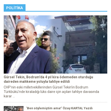
POLITIKA
Gürsel Tekin, Bodrum'da 4 yıl kira ödemeden oturduğu
daireden mahkeme yoluyla tahliye edildi
CHP’nin eski milletvekillerinden Gürsel Tekin’in Bodrum
Türkbükü'nde kiraladığı lüks daire için açılan tahliye davasında
karar ...
‘Ben söylemiştim ama!’ Özay KARTAL Yazdı