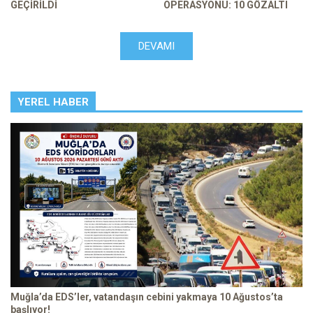
GEÇIRILDI
OPERASYONU: 10 GÖZALTI
DEVAMI
YEREL HABER
Muğla’da EDS’ler, vatandaşın cebini yakmaya 10 Ağustos’ta
başlıyor!