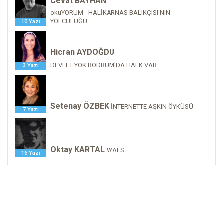
Cevat BAYHAN
okuYORUM - HALİKARNAS BALIKÇISI'NIN
YOLCULUĞU
10 Yazı
Hicran AYDOĞDU
DEVLET YOK BODRUM'DA HALK VAR
3 Yazı
Setenay ÖZBEK
İNTERNETTE AŞKIN ÖYKÜSÜ
7 Yazı
Oktay KARTAL
WALS
16 Yazı