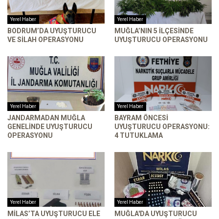
Yerel Haber
Yerel Haber
BODRUM’DA UYUŞTURUCU
MUĞLA’NIN 5 ILÇESINDE
VE SILAH OPERASYONU
UYUŞTURUCU OPERASYONU
Yerel Haber
Yerel Haber
JANDARMADAN MUĞLA
BAYRAM ÖNCESI
GENELINDE UYUŞTURUCU
UYUŞTURUCU OPERASYONU:
OPERASYONU
4 TUTUKLAMA
Yerel Haber
Yerel Haber
MILAS’TA UYUŞTURUCU ELE
MUĞLA'DA UYUŞTURUCU