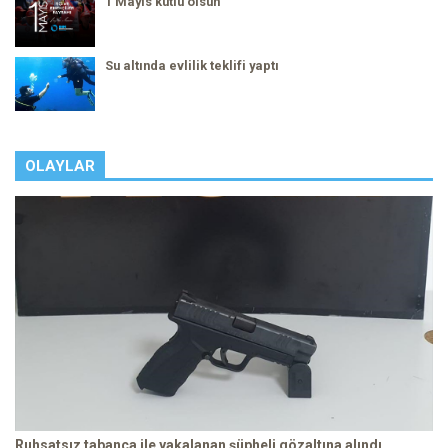
1 Mayıs kutlu olsun
Su altında evlilik teklifi yaptı
OLAYLAR
Ruhsatsız tabanca ile yakalanan şüpheli gözaltına alındı