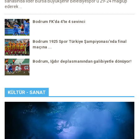
sahasında lider Bursa Büyükşehir Belediyespor’u 29-24 mağlup
ederek ...
Bodrum FK'da 4'te 4 sevinci
Bodrum 1925 Spor Türkiye Şampiyonası'nda final
maçına ...
Bodrum, Iğdır deplasmanından galibiyetle dönüyor!
KÜLTÜR - SANAT