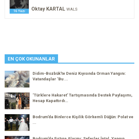
Oktay KARTAL
WALS
16 Yazı
EN ÇOK OKUNANLAR
Didim-Bozbük’te Deniz Kıyısında Orman Yangını:
Vatandaşlar ‘Bu ...
‘Türklere Hakaret’ Tartışmasında Destek Paylaşımı,
Hesap Kapattırdı…
Bodrum’da Binlerce Kişilik Görkemli Düğün: Polat ve
...
Bodrum’da Fırtına Alarmı: Seferler İptal, Yangın