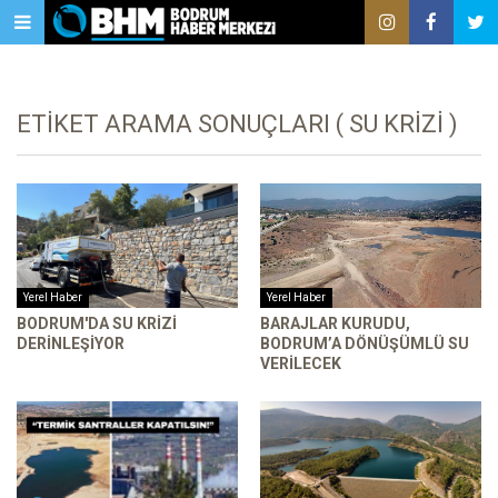
ETIKET ARAMA SONUÇLARI ( SU KRIZI )
Yerel Haber
Yerel Haber
BODRUM'DA SU KRIZI
BARAJLAR KURUDU,
DERINLEŞIYOR
BODRUM’A DÖNÜŞÜMLÜ SU
VERILECEK