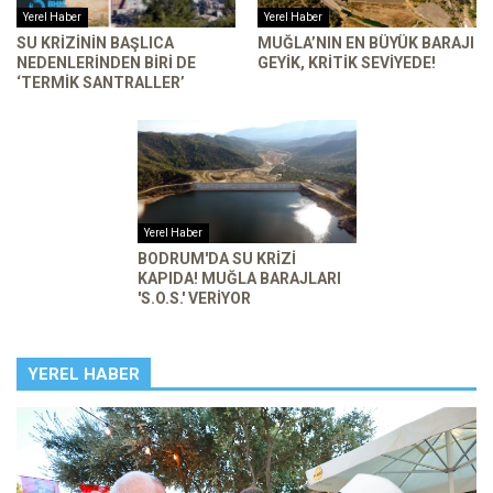
Yerel Haber
Yerel Haber
SU KRIZININ BAŞLICA
MUĞLA’NIN EN BÜYÜK BARAJI
NEDENLERINDEN BIRI DE
GEYIK, KRITIK SEVIYEDE!
‘TERMIK SANTRALLER’
Yerel Haber
BODRUM'DA SU KRIZI
KAPIDA! MUĞLA BARAJLARI
'S.O.S.' VERIYOR
YEREL HABER