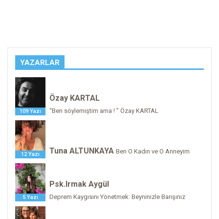
YAZARLAR
Özay KARTAL
“Ben söylemiştim ama ! ” Özay KARTAL
109 Yazı
Tuna ALTUNKAYA
Ben O Kadın ve O Anneyim
12 Yazı
Psk.Irmak Aygül
Deprem Kaygısını Yönetmek: Beyninizle Barışınız
5 Yazı