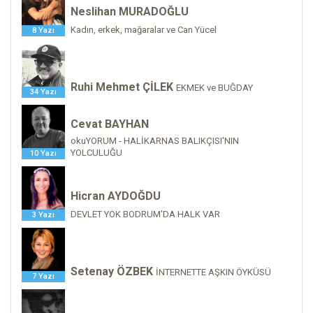
Neslihan MURADOĞLU
Kadın, erkek, mağaralar ve Can Yücel
8 Yazı
Ruhi Mehmet ÇİLEK
EKMEK ve BUĞDAY
34 Yazı
Cevat BAYHAN
okuYORUM - HALİKARNAS BALIKÇISI'NIN
YOLCULUĞU
10 Yazı
Hicran AYDOĞDU
DEVLET YOK BODRUM'DA HALK VAR
3 Yazı
Setenay ÖZBEK
İNTERNETTE AŞKIN ÖYKÜSÜ
7 Yazı