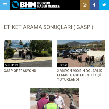
ETIKET ARAMA SONUÇLARI ( GASP )
Yerel Haber
Olaylar
GASP OPERASYONU
2 MILYON 900 BIN DOLARLIK
ELMASI GASP EDEN IKI KIŞI
TUTUKLANDI