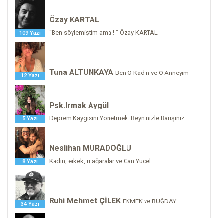
Özay KARTAL
“Ben söylemiştim ama ! ” Özay KARTAL
109 Yazı
Tuna ALTUNKAYA
Ben O Kadın ve O Anneyim
12 Yazı
Psk.Irmak Aygül
Deprem Kaygısını Yönetmek: Beyninizle Barışınız
5 Yazı
Neslihan MURADOĞLU
Kadın, erkek, mağaralar ve Can Yücel
8 Yazı
Ruhi Mehmet ÇİLEK
EKMEK ve BUĞDAY
34 Yazı