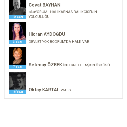
Cevat BAYHAN
okuYORUM - HALİKARNAS BALIKÇISI'NIN
YOLCULUĞU
10 Yazı
Hicran AYDOĞDU
DEVLET YOK BODRUM'DA HALK VAR
3 Yazı
Setenay ÖZBEK
İNTERNETTE AŞKIN ÖYKÜSÜ
7 Yazı
Oktay KARTAL
WALS
16 Yazı