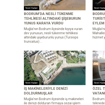
Yerel Haber
Yerel Hab
BODRUM’DA NESLI TÜKENME
BODRUM
TEHLIKESI ALTINDAKI ŞIŞEBURUN
TURIST
YUNUS KARAYA VURDU
EYLEM 
Muğla’nın Bodrum ilçesinde kıyıya vuran
Muğla’nı
dev yunusun, nesli tükenme tehlikesi
Mahalles
altındaki şişeburunlu yunus (Tursiops
hizmet ye
truncatus) ...
Yerel Haber
Yerel Hab
İŞ MAKINELERIYLE DENIZI
ÖZEL 
DOLDURMUŞLAR
VATAND
Muğla’nın Bodrum ilçesinde iş makineleri
Bodrum a
ile denizi dolduran firmaya cezai işlem
teknede 