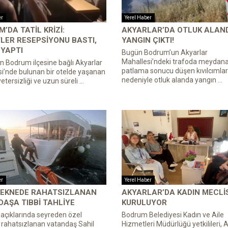
er
Yerel Haber
’DA TATIL KRIZI:
AKYARLAR’DA OTLUK ALAN
LER RESEPSIYONU BASTI,
YANGIN ÇIKTI!
YAPTI
Bugün Bodrum’un Akyarlar
Mahallesi’ndeki trafoda meydana
n Bodrum ilçesine bağlı Akyarlar
patlama sonucu düşen kıvılcımlar
i’nde bulunan bir otelde yaşanan
nedeniyle otluk alanda yangın ...
tersizliği ve uzun süreli ...
er
Yerel Haber
TEKNEDE RAHATSIZLANAN
AKYARLAR’DA KADIN MECLI
AŞA TIBBI TAHLIYE
KURULUYOR
çıklarında seyreden özel
Bodrum Belediyesi Kadın ve Aile
rahatsızlanan vatandaş Sahil
Hizmetleri Müdürlüğü yetkilileri, 