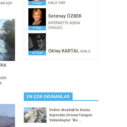
HALK VAR
sı için
3 Yazı
Setenay ÖZBEK
İNTERNETTE AŞKIN
ÖYKÜSÜ
7 Yazı
Oktay KARTAL
WALS
16 Yazı
URA
sale
a
EN ÇOK OKUNANLAR
Didim-Bozbük’te Deniz
Kıyısında Orman Yangını:
Vatandaşlar ‘Bu ...