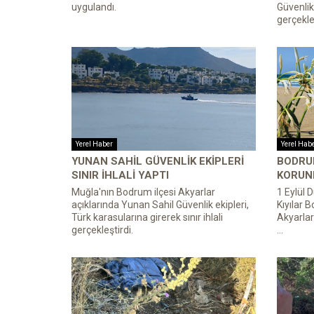
uygulandı.
Güvenlik 
gerçekleş
Yerel Haber
Yerel Hab
YUNAN SAHIL GÜVENLIK EKIPLERI
BODRU
SINIR IHLALI YAPTI
KORUNM
Muğla'nın Bodrum ilçesi Akyarlar
1 Eylül 
açıklarında Yunan Sahil Güvenlik ekipleri,
Kıyılar 
Türk karasularına girerek sınır ihlali
Akyarlar
gerçekleştirdi.
...