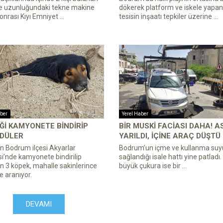
e uzunluğundaki tekne makine
dökerek platform ve iskele yapan 
onrası Kıyı Emniyet ...
tesisin inşaatı tepkiler üzerine ...
ber
Yerel Haber
ĞI KAMYONETE BINDIRIP
BIR MUSKI FACIASI DAHA! A
DÜLER
YARILDI, IÇINE ARAÇ DÜŞTÜ
n Bodrum ilçesi Akyarlar
Bodrum’un içme ve kullanma su
i’nde kamyonete bindirilip
sağlandığı isale hattı yine patladı
n 3 köpek, mahalle sakinlerince
büyük çukura ise bir ...
e aranıyor.
DEVAMI