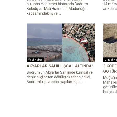
bulunan ek hizmet binasında Bodrum
14 metr
Belediyesi Mali Hizmetler Müdürlüğü
arızası s
kapsamındaki iş ve ...
Yerel Haber
Ulusal Ha
AKYARLAR SAHILI IŞGAL ALTINDA!
3 KÖPE
GÖTÜR
Bodrum’un Akyarlar Sahilinde kumsal ve
denizin içi beton dökülerek tahrip edildi.
Muğla’nı
Bodrumlu çevreciler yapılan işgali ...
Mahalles
götürüle
her yerd