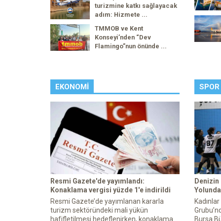
turizmine katkı sağlayacak
adım: Hizmete ...
TMMOB ve Kent
Konseyi’nden “Dev
Flamingo”nun önünde ...
EKONOMI
SPOR
Resmi Gazete'de yayımlandı:
Denizin
Konaklama vergisi yüzde 1'e indirildi
Yolunda 
Resmi Gazete’de yayımlanan kararla
Kadınlar
turizm sektöründeki mali yükün
Grubu’nd
hafifletilmesi hedeflenirken, konaklama
Bursa Bü