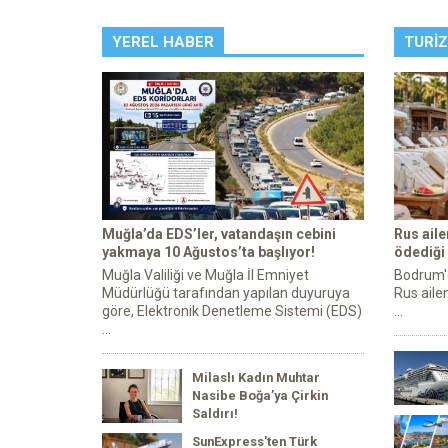
YEREL HABER
TURI
Muğla’da EDS’ler, vatandaşın cebini
Rus ail
yakmaya 10 Ağustos’ta başlıyor!
ödediği
Muğla Valiliği ve Muğla İl Emniyet
Bodrum'da
Müdürlüğü tarafından yapılan duyuruya
Rus ailen
göre, Elektronik Denetleme Sistemi (EDS)
...
...
Milaslı Kadın Muhtar
Nasibe Boğa’ya Çirkin
Saldırı!
SunExpress'ten Türk