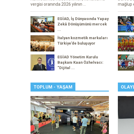
vergisi oranında 2026 yılının ...
mağlup e
EGİAD, İş Dünyasında Yapay
Zekâ Dönüşümünü mercek
...
İtalyan kozmetik markaları
Türkiye’de buluşuyor
EGİAD Yönetim Kurulu
Başkanı Kaan Özhelvacı:
“Dijital ...
TOPLUM - YAŞAM
OLAY