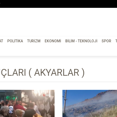
r
AT
POLITIKA
TURIZM
EKONOMI
BILIM - TEKNOLOJI
SPOR
LARI ( AKYARLAR )