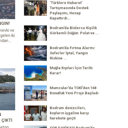
‘Türklere Hakaret’
Tartışmasında Destek
Paylaşımı, Hesap
Kapattırdı…
GIN!
Bodrum’da Binlerce Kişilik
mevki ve
Görkemli Düğün: Polat ve ...
elen iki
dan ...
Bodrum’da Fırtına Alarmı:
Seferler İptal, Yangın
Riskine ...
Muğla Kıyıları İçin Tarihi
Karar!
Mumcular’da TOKİ’den 168
Konutluk Yeni Proje Başladı
Bodrum denizcileri,
koyların işgaline karşı
N
harekete geçti
 ÇIKTI
beton
SON DAKİKA!!! Bodrum’da