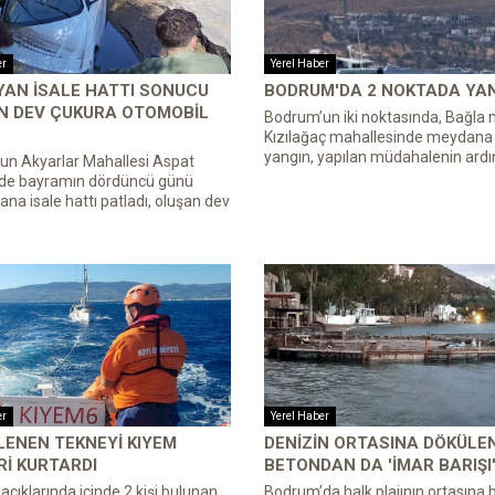
er
Yerel Haber
YAN ISALE HATTI SONUCU
BODRUM'DA 2 NOKTADA YAN
N DEV ÇUKURA OTOMOBIL
Bodrum’un iki noktasında, Bağla 
Kızılağaç mahallesinde meydana g
yangın, yapılan müdahalenin ardın
un Akyarlar Mahallesi Aspat
nde bayramın dördüncü günü
ana isale hattı patladı, oluşan dev
er
Yerel Haber
ENEN TEKNEYI KIYEM
DENIZIN ORTASINA DÖKÜLE
RI KURTARDI
BETONDAN DA 'IMAR BARIŞI'
çıklarında içinde 2 kişi bulunan
Bodrum’da halk plajının ortasına 