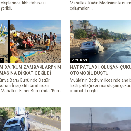
ekiplerince tıbbi tahliyesi
Mahallesi Kadın Meclisinin kurulma
tirildi.
çalışmaları ...
er
Yerel Haber
M'DA ‘KUM ZAMBAKLARI’NIN
HAT PATLADI, OLUŞAN ÇUK
ASINA DIKKAT ÇEKILDI
OTOMOBIL DÜŞTÜ
Dünya Barış Günü’nde Özgür
Muğla'nın Bodrum ilçesinde ana i
Bodrum İnisiyatifi tarafından
hattı patlağı sonrası oluşan çukur
 Mahallesi Fener Burnu'nda “Kum
otomobil düştü.