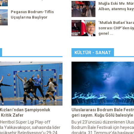
Muğla Eski Mv. Mür
Alban, atanmış kay
Pegasus Bodrum-Tiflis
Uçuşlarına Başlıyor
‘Mutlak Butlan’ kar
sonrası CHP'den üy
genel ...
KÜLTÜR - SANAT
 Kızları’ndan Şampiyonluk
Uluslararası Bodrum Bale Festiv
Kritik Zafer
geri sayım. Kuğu Gölü balesiyle
 Hentbol Süper Ligi Play-off
Bu yıl 23'üncüsü düzenlenen Ulus
a Yalıkavakspor, sahasında lider
Bodrum Bale Festivali için heyec
yükşehir Belediyespor’u 29-24
dorukta. 31 Temmuz'da başlaya