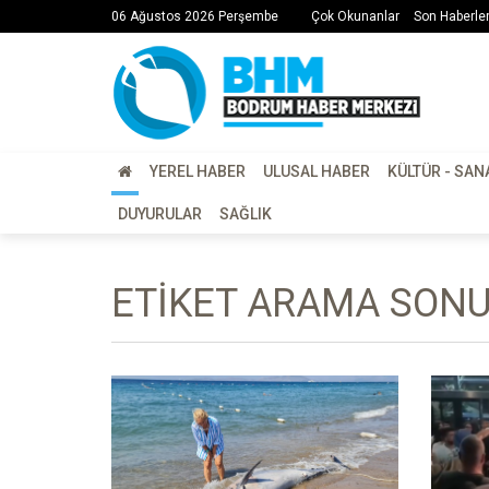
06 Ağustos 2026 Perşembe
Çok Okunanlar
Son Haberle
YEREL HABER
ULUSAL HABER
KÜLTÜR - SAN
DUYURULAR
SAĞLIK
ETIKET ARAMA SONUÇ