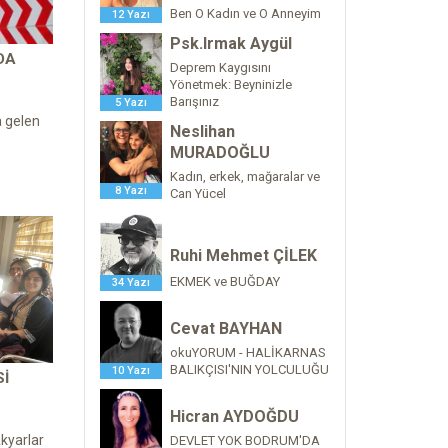
Ben O Kadın ve O Anneyim
12 Yazı
Psk.Irmak Aygül
DA
Deprem Kaygısını
Yönetmek: Beyninizle
Barışınız
5 Yazı
 gelen
Neslihan
MURADOĞLU
Kadın, erkek, mağaralar ve
8 Yazı
Can Yücel
Ruhi Mehmet ÇİLEK
EKMEK ve BUĞDAY
34 Yazı
Cevat BAYHAN
okuYORUM - HALİKARNAS
BALIKÇISI'NIN YOLCULUĞU
10 Yazı
SI
Hicran AYDOĞDU
Akyarlar
DEVLET YOK BODRUM'DA