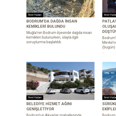
Yerel Haber
Yerel Hab
BODRUM’DA DAĞDA INSAN
PATLA
KEMIKLERI BULUNDU
OLUŞA
DÜŞTÜ!
Muğla’nın Bodrum ilçesinde dağda insan
kemikleri bulunurken, olayla ilgili
Bodrum’
soruşturma başlatıldı.
Mevkii’
(bugün) 
...
Yerel Haber
Yerel Hab
BELEDIYE HIZMET AĞINI
SÜRÜKL
GENIŞLETIYOR
EKIPLE
Bodrum’un Akyarlar mahallesinde
Bodrum a