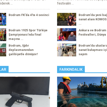
derek ...
festivalin ...
Bodrum FK'da 4'te 4 sevinci
Bodrum'da yeni ba
sanat alanı KOMOS 
...
Bodrum 1925 Spor Türkiye
Ankara ve Bodrum
Şampiyonası'nda final
Festivalleri, Dünya 
maçına ...
Bodrum, Iğdır
Bodrum'da uluslar
deplasmanından
sanat buluşması içi
galibiyetle dönüyor!
sayım
LAR
FARKINDALIK