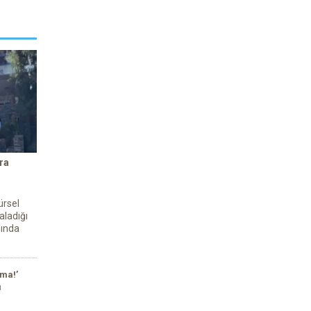
ra
ürsel
aladığı
sında
ma!’
ı