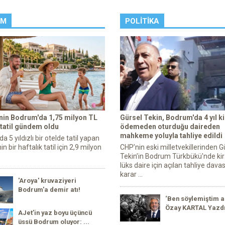
ZM
POLITIKA
enin Bodrum'da 1,75 milyon TL
Gürsel Tekin, Bodrum'da 4 yıl ki
 tatil gündem oldu
ödemeden oturduğu daireden
mahkeme yoluyla tahliye edildi
 5 yıldızlı bir otelde tatil yapan
in bir haftalık tatil için 2,9 milyon
CHP’nin eski milletvekillerinden G
Tekin’in Bodrum Türkbükü'nde kir
lüks daire için açılan tahliye dava
karar ...
'Aroya' kruvaziyeri
Bodrum'a demir atı!
‘Ben söylemiştim a
Özay KARTAL Yazd
AJet’in yaz boyu üçüncü
üssü Bodrum oluyor: ...