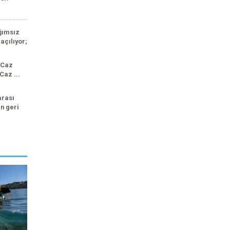
ğımsız
açılıyor;
 Caz
Caz ...
arası
n geri