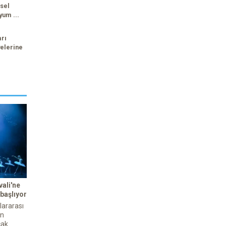
sel
yum ...
arı
elerine
ali'ne
 başlıyor
lararası
an
cak