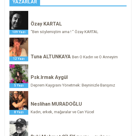
YAZARLAR
Özay KARTAL
“Ben söylemiştim ama ! ” Özay KARTAL
109 Yazı
Tuna ALTUNKAYA
Ben O Kadın ve O Anneyim
12 Yazı
Psk.Irmak Aygül
Deprem Kaygısını Yönetmek: Beyninizle Barışınız
5 Yazı
Neslihan MURADOĞLU
Kadın, erkek, mağaralar ve Can Yücel
8 Yazı