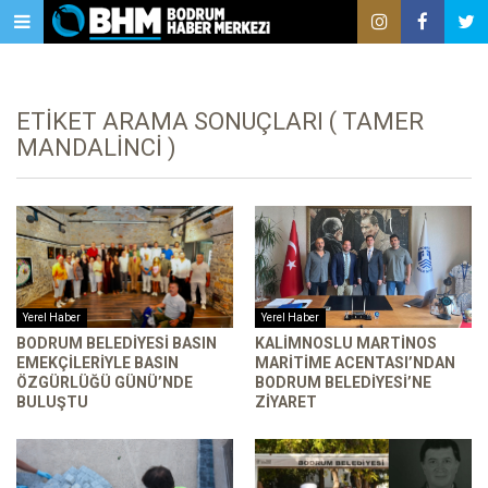
ETIKET ARAMA SONUÇLARI ( TAMER
MANDALINCI )
Yerel Haber
Yerel Haber
BODRUM BELEDIYESI BASIN
KALIMNOSLU MARTINOS
EMEKÇILERIYLE BASIN
MARITIME ACENTASI’NDAN
ÖZGÜRLÜĞÜ GÜNÜ’NDE
BODRUM BELEDIYESI’NE
BULUŞTU
ZIYARET