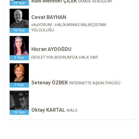
Ruhi Mehmet ÇİLEK
EKMEK ve BUĞDAY
34 Yazı
Cevat BAYHAN
okuYORUM - HALİKARNAS BALIKÇISI'NIN
YOLCULUĞU
10 Yazı
Hicran AYDOĞDU
DEVLET YOK BODRUM'DA HALK VAR
3 Yazı
Setenay ÖZBEK
İNTERNETTE AŞKIN ÖYKÜSÜ
7 Yazı
Oktay KARTAL
WALS
16 Yazı