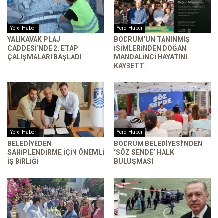
Yerel Haber
Yerel Haber
YALIKAVAK PLAJ
BODRUM’UN TANINMIŞ
CADDESI’NDE 2. ETAP
İSIMLERINDEN DOĞAN
ÇALIŞMALARI BAŞLADI
MANDALINCI HAYATINI
KAYBETTI
Yerel Haber
Yerel Haber
BELEDIYEDEN
BODRUM BELEDIYESI’NDEN
SAHIPLENDIRME İÇIN ÖNEMLI
‘SÖZ SENDE’ HALK
İŞ BIRLIĞI
BULUŞMASI