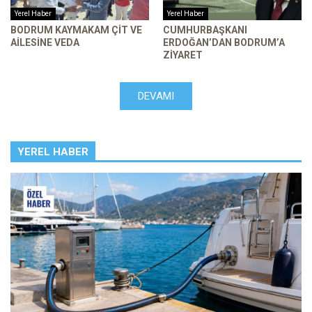
Yerel Haber
Yerel Haber
BODRUM KAYMAKAM ÇIT VE
CUMHURBAŞKANI
AILESINE VEDA
ERDOĞAN’DAN BODRUM’A
ZIYARET
DEVAMI
YEREL HABER