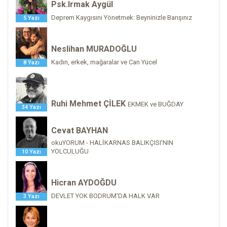
Psk.Irmak Aygül
Deprem Kaygısını Yönetmek: Beyninizle Barışınız
5 Yazı
Neslihan MURADOĞLU
Kadın, erkek, mağaralar ve Can Yücel
8 Yazı
Ruhi Mehmet ÇİLEK
EKMEK ve BUĞDAY
34 Yazı
Cevat BAYHAN
okuYORUM - HALİKARNAS BALIKÇISI'NIN
YOLCULUĞU
10 Yazı
Hicran AYDOĞDU
DEVLET YOK BODRUM'DA HALK VAR
3 Yazı