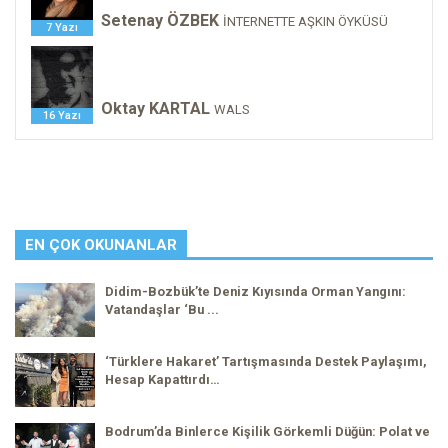
Setenay ÖZBEK
İNTERNETTE AŞKIN ÖYKÜSÜ
7 Yazı
Oktay KARTAL
WALS
16 Yazı
EN ÇOK OKUNANLAR
Didim-Bozbük’te Deniz Kıyısında Orman Yangını:
Vatandaşlar ‘Bu ...
‘Türklere Hakaret’ Tartışmasında Destek Paylaşımı,
Hesap Kapattırdı…
Bodrum’da Binlerce Kişilik Görkemli Düğün: Polat ve