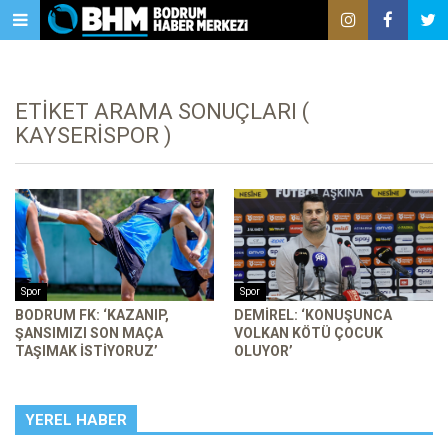
ETIKET ARAMA SONUÇLARI (
KAYSERISPOR )
Spor
Spor
BODRUM FK: ‘KAZANIP,
DEMIREL: ‘KONUŞUNCA
ŞANSIMIZI SON MAÇA
VOLKAN KÖTÜ ÇOCUK
TAŞIMAK ISTIYORUZ’
OLUYOR’
YEREL HABER