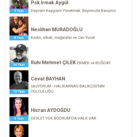
Psk.Irmak Aygül
Deprem Kaygısını Yönetmek: Beyninizle Barışınız
5 Yazı
Neslihan MURADOĞLU
Kadın, erkek, mağaralar ve Can Yücel
8 Yazı
Ruhi Mehmet ÇİLEK
EKMEK ve BUĞDAY
34 Yazı
Cevat BAYHAN
okuYORUM - HALİKARNAS BALIKÇISI'NIN
YOLCULUĞU
10 Yazı
Hicran AYDOĞDU
DEVLET YOK BODRUM'DA HALK VAR
3 Yazı