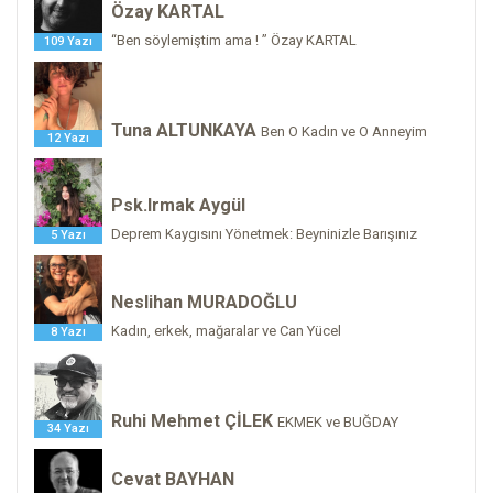
Özay KARTAL
“Ben söylemiştim ama ! ” Özay KARTAL
109 Yazı
Tuna ALTUNKAYA
Ben O Kadın ve O Anneyim
12 Yazı
Psk.Irmak Aygül
Deprem Kaygısını Yönetmek: Beyninizle Barışınız
5 Yazı
Neslihan MURADOĞLU
Kadın, erkek, mağaralar ve Can Yücel
8 Yazı
Ruhi Mehmet ÇİLEK
EKMEK ve BUĞDAY
34 Yazı
Cevat BAYHAN