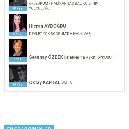
okuYORUM - HALİKARNAS BALIKÇISI'NIN
YOLCULUĞU
10 Yazı
Hicran AYDOĞDU
DEVLET YOK BODRUM'DA HALK VAR
3 Yazı
Setenay ÖZBEK
İNTERNETTE AŞKIN ÖYKÜSÜ
7 Yazı
Oktay KARTAL
WALS
16 Yazı