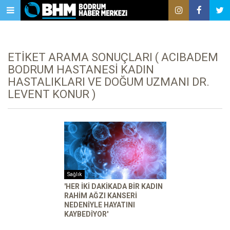
ETIKET ARAMA SONUÇLARI ( ACIBADEM
BODRUM HASTANESI KADIN
HASTALIKLARI VE DOĞUM UZMANI DR.
LEVENT KONUR )
Sağlık
'HER IKI DAKIKADA BIR KADIN
RAHIM AĞZI KANSERI
NEDENIYLE HAYATINI
KAYBEDIYOR'