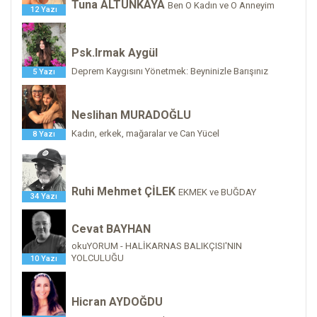
Tuna ALTUNKAYA
Ben O Kadın ve O Anneyim
12 Yazı
Psk.Irmak Aygül
Deprem Kaygısını Yönetmek: Beyninizle Barışınız
5 Yazı
Neslihan MURADOĞLU
Kadın, erkek, mağaralar ve Can Yücel
8 Yazı
Ruhi Mehmet ÇİLEK
EKMEK ve BUĞDAY
34 Yazı
Cevat BAYHAN
okuYORUM - HALİKARNAS BALIKÇISI'NIN
YOLCULUĞU
10 Yazı
Hicran AYDOĞDU