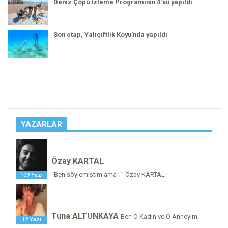
Deniz Çöpü İzleme Programının 4.’sü yapıldı
Son etap, Yalıçiftlik Koyu'nda yapıldı
YAZARLAR
Özay KARTAL
“Ben söylemiştim ama ! ” Özay KARTAL
109 Yazı
Tuna ALTUNKAYA
Ben O Kadın ve O Anneyim
12 Yazı