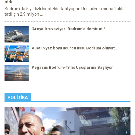
oldu
Bodrum'da 5 yıldızlı bir otelde tatil yapan Rus ailenin bir haftalık
tatil için 2,9 milyon ...
'Aroya' kruvaziyeri Bodrum'a demir atı!
AJet’in yaz boyu üçüncü üssü Bodrum oluyor: ...
Pegasus Bodrum-Tiflis Uçuşlarına Başlıyor
POLITIKA