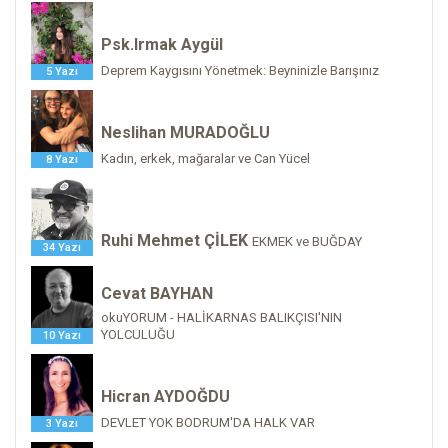
Psk.Irmak Aygül
Deprem Kaygısını Yönetmek: Beyninizle Barışınız
5 Yazı
Neslihan MURADOĞLU
Kadın, erkek, mağaralar ve Can Yücel
8 Yazı
Ruhi Mehmet ÇİLEK
EKMEK ve BUĞDAY
34 Yazı
Cevat BAYHAN
okuYORUM - HALİKARNAS BALIKÇISI'NIN
YOLCULUĞU
10 Yazı
Hicran AYDOĞDU
DEVLET YOK BODRUM'DA HALK VAR
3 Yazı