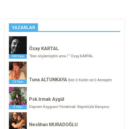
YAZARLAR
Özay KARTAL
“Ben söylemiştim ama ! ” Özay KARTAL
109 Yazı
Tuna ALTUNKAYA
Ben O Kadın ve O Anneyim
12 Yazı
Psk.Irmak Aygül
Deprem Kaygısını Yönetmek: Beyninizle Barışınız
5 Yazı
Neslihan MURADOĞLU