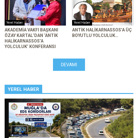
Yerel Haber
Yerel Haber
AKADEMIA VAKFI BAŞKANI
ANTIK HALIKARNASSOS’A ÜÇ
ÖZAY KARTAL’DAN ‘ANTIK
BOYUTLU YOLCULUK…
HALIKARNASSOS’A
YOLCULUK’ KONFERANSI
DEVAMI
YEREL HABER