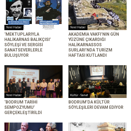
Yerel Haber
Yerel Haber
‘MEKTUPLARIYLA
AKADEMIA VAKFI’NIN GÜN
HALIKARNAS BALIKÇISI’
YÜZÜNE ÇIKARDIĞI
SÖYLEŞI VE SERGISI
HALIKARNASSOS
SANATSEVERLERLE
SURLARI’NDA TURIZM
BULUŞUYOR
HAFTASI KUTLANDI
Yerel Haber
Kültür - Sanat
‘BODRUM TARIHI
BODRUM’DA KÜLTÜR
SEMPOZYUMU’
SÖYLEŞILERI DEVAM EDIYOR
GERÇEKLEŞTIRILDI