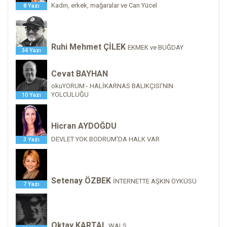
Kadın, erkek, mağaralar ve Can Yücel
8 Yazı
Ruhi Mehmet ÇİLEK
EKMEK ve BUĞDAY
34 Yazı
Cevat BAYHAN
okuYORUM - HALİKARNAS BALIKÇISI'NIN
YOLCULUĞU
10 Yazı
Hicran AYDOĞDU
DEVLET YOK BODRUM'DA HALK VAR
3 Yazı
Setenay ÖZBEK
İNTERNETTE AŞKIN ÖYKÜSÜ
7 Yazı
Oktay KARTAL
WALS