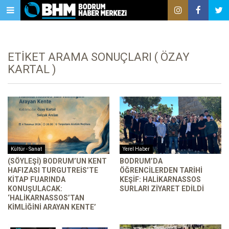
ETIKET ARAMA SONUÇLARI ( ÖZAY
KARTAL )
Kültür - Sanat
Yerel Haber
(SÖYLEŞI) BODRUM’UN KENT
BODRUM’DA
HAFIZASI TURGUTREIS’TE
ÖĞRENCILERDEN TARIHI
KITAP FUARINDA
KEŞIF: HALIKARNASSOS
KONUŞULACAK:
SURLARI ZIYARET EDILDI
‘HALIKARNASSOS’TAN
KIMLIĞINI ARAYAN KENTE’