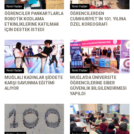
Yerel Haber
Yerel Haber
ÖĞRENCILER PANKARTLARLA
ÖĞRENCILERDEN
ROBOTIK KODLAMA
CUMHURIYET’IN 101. YILINA
ETKINLIKLERINE KATILMAK
ÖZEL KOREOGRAFI
IÇIN DESTEK ISTEDI
Yerel Haber
Yerel Haber
MUĞLALI KADINLAR ŞIDDETE
MUĞLA'DA ÜNIVERSITE
KARŞI SAVUNMA EĞITIMI
ÖĞRENCILERINE SIBER
ALIYOR
GÜVENLIK BILGILENDIRMESI
YAPILDI