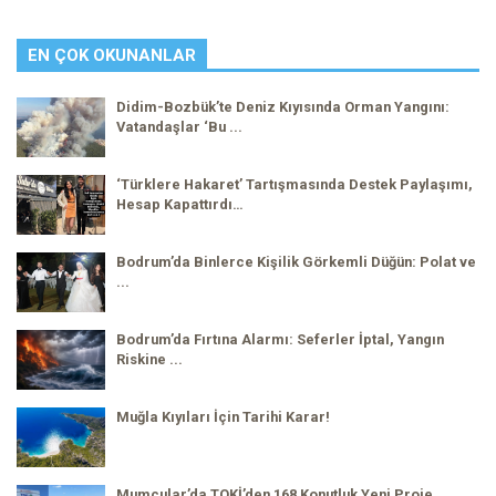
EN ÇOK OKUNANLAR
Didim-Bozbük’te Deniz Kıyısında Orman Yangını:
Vatandaşlar ‘Bu ...
‘Türklere Hakaret’ Tartışmasında Destek Paylaşımı,
Hesap Kapattırdı…
Bodrum’da Binlerce Kişilik Görkemli Düğün: Polat ve
...
Bodrum’da Fırtına Alarmı: Seferler İptal, Yangın
Riskine ...
Muğla Kıyıları İçin Tarihi Karar!
Mumcular’da TOKİ’den 168 Konutluk Yeni Proje