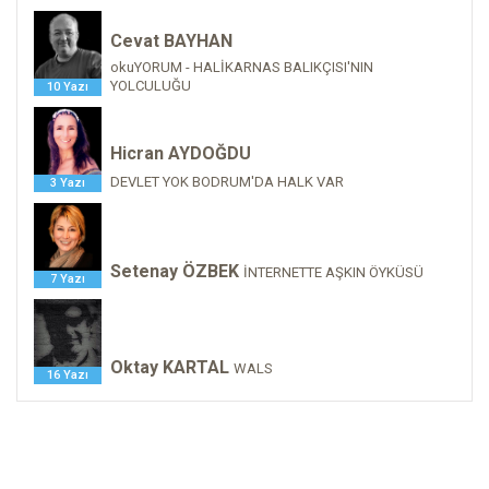
Cevat BAYHAN
okuYORUM - HALİKARNAS BALIKÇISI'NIN
YOLCULUĞU
10 Yazı
Hicran AYDOĞDU
DEVLET YOK BODRUM'DA HALK VAR
3 Yazı
Setenay ÖZBEK
İNTERNETTE AŞKIN ÖYKÜSÜ
7 Yazı
Oktay KARTAL
WALS
16 Yazı