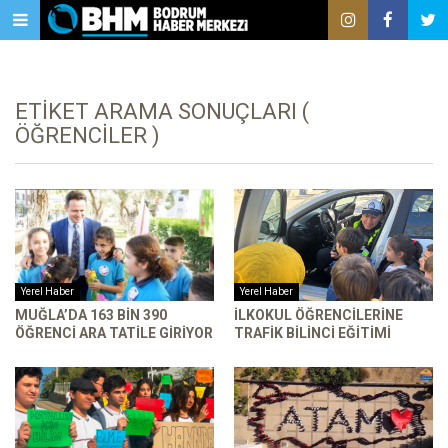
ETIKET ARAMA SONUÇLARI (
ÖĞRENCILER )
Yerel Haber
Yerel Haber
MUĞLA’DA 163 BIN 390
İLKOKUL ÖĞRENCILERINE
ÖĞRENCI ARA TATILE GIRIYOR
TRAFIK BILINCI EĞITIMI