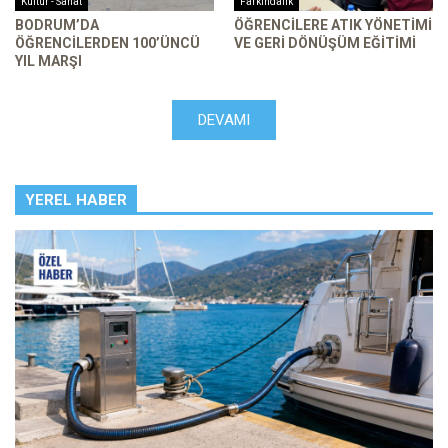
Kültür - Sanat
Farkındalık
BODRUM’DA
ÖĞRENCILERE ATIK YÖNETIMI
ÖĞRENCILERDEN 100’ÜNCÜ
VE GERI DÖNÜŞÜM EĞITIMI
YIL MARŞI
DEVAMI
YEREL HABER