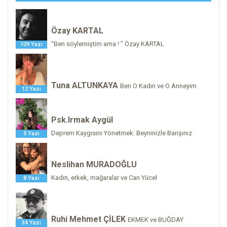
Özay KARTAL
“Ben söylemiştim ama ! ” Özay KARTAL
109 Yazı
Tuna ALTUNKAYA
Ben O Kadın ve O Anneyim
12 Yazı
Psk.Irmak Aygül
Deprem Kaygısını Yönetmek: Beyninizle Barışınız
5 Yazı
Neslihan MURADOĞLU
Kadın, erkek, mağaralar ve Can Yücel
8 Yazı
Ruhi Mehmet ÇİLEK
EKMEK ve BUĞDAY
34 Yazı