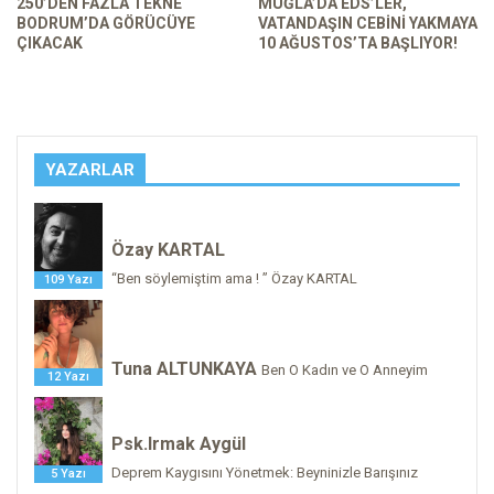
250’DEN FAZLA TEKNE
MUĞLA’DA EDS’LER,
BODRUM’DA GÖRÜCÜYE
VATANDAŞIN CEBINI YAKMAYA
ÇIKACAK
10 AĞUSTOS’TA BAŞLIYOR!
YAZARLAR
Özay KARTAL
“Ben söylemiştim ama ! ” Özay KARTAL
109 Yazı
Tuna ALTUNKAYA
Ben O Kadın ve O Anneyim
12 Yazı
Psk.Irmak Aygül
Deprem Kaygısını Yönetmek: Beyninizle Barışınız
5 Yazı