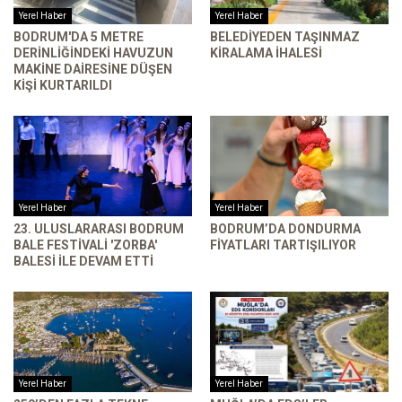
Yerel Haber
Yerel Haber
BODRUM'DA 5 METRE
BELEDIYEDEN TAŞINMAZ
DERINLIĞINDEKI HAVUZUN
KIRALAMA İHALESI
MAKINE DAIRESINE DÜŞEN
KIŞI KURTARILDI
Yerel Haber
Yerel Haber
23. ULUSLARARASI BODRUM
BODRUM’DA DONDURMA
BALE FESTIVALI 'ZORBA'
FIYATLARI TARTIŞILIYOR
BALESI ILE DEVAM ETTI
Yerel Haber
Yerel Haber