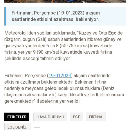
Fırtınanın, Perşembe (19-01.2023) akşam
saatlerinde etkisini azaltması bekleniyor.
Meteoroloji'den yapılan açıklamada, “Kuzey ve Orta
Ege
'de
rüzgarın, bugün (Salı) sabah saatlerinden itibaren güney ve
güneybatı yönlerden 6 ila 8 (50-75 km/sa) kuvvetinde
fırtına, yer yer 9 (90 km/sa) kuvvetinde kuvvetli fırtına
şeklinde eseceği tahmin ediliyor.
Fırtınanın, Perşembe (
19-012023
) akşam saatlerinde
etkisini azaltması beklenmektedir. Beklenen fırtına
nedeniyle meydana gelebilecek olumsuzluklara (Deniz
ulaşımında aksamalar v.b.) karşı dikkatli ve tedbirli olunması
gerekmektedir" ifadelerine yer verildi.
ETIKETLER
HAVA DURUMU
EGE
FIRTINA
EGE DENIZI