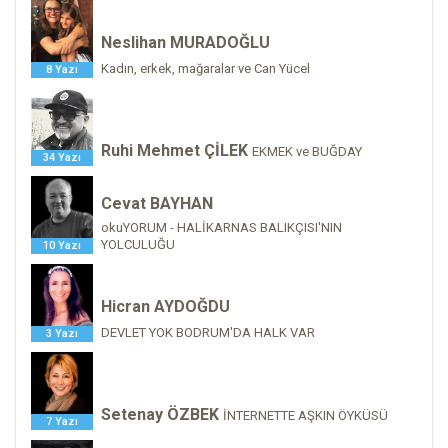
Neslihan MURADOĞLU
Kadın, erkek, mağaralar ve Can Yücel
8 Yazı
Ruhi Mehmet ÇİLEK
EKMEK ve BUĞDAY
34 Yazı
Cevat BAYHAN
okuYORUM - HALİKARNAS BALIKÇISI'NIN
YOLCULUĞU
10 Yazı
Hicran AYDOĞDU
DEVLET YOK BODRUM'DA HALK VAR
3 Yazı
Setenay ÖZBEK
İNTERNETTE AŞKIN ÖYKÜSÜ
7 Yazı