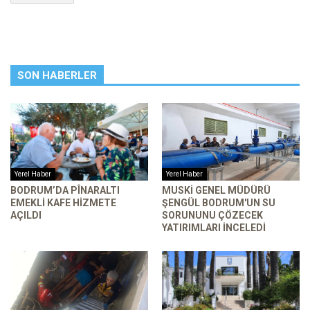
SON HABERLER
Yerel Haber
Yerel Haber
BODRUM’DA PÎNARALTI
MUSKİ GENEL MÜDÜRÜ
EMEKLI KAFE HIZMETE
ŞENGÜL BODRUM'UN SU
AÇILDI
SORUNUNU ÇÖZECEK
YATIRIMLARI INCELEDI