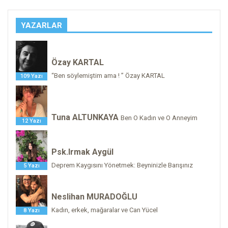
YAZARLAR
Özay KARTAL
“Ben söylemiştim ama ! ” Özay KARTAL
109 Yazı
Tuna ALTUNKAYA
Ben O Kadın ve O Anneyim
12 Yazı
Psk.Irmak Aygül
Deprem Kaygısını Yönetmek: Beyninizle Barışınız
5 Yazı
Neslihan MURADOĞLU
Kadın, erkek, mağaralar ve Can Yücel
8 Yazı