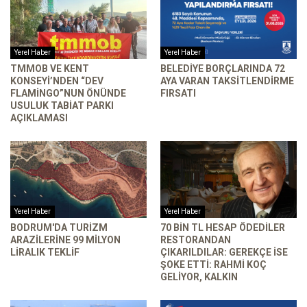
Yerel Haber
Yerel Haber
TMMOB VE KENT
BELEDIYE BORÇLARINDA 72
KONSEYI’NDEN “DEV
AYA VARAN TAKSITLENDIRME
FLAMINGO”NUN ÖNÜNDE
FIRSATI
USULUK TABIAT PARKI
AÇIKLAMASI
Yerel Haber
Yerel Haber
BODRUM'DA TURIZM
70 BIN TL HESAP ÖDEDILER
ARAZILERINE 99 MILYON
RESTORANDAN
LIRALIK TEKLIF
ÇIKARILDILAR: GEREKÇE ISE
ŞOKE ETTI: RAHMI KOÇ
GELIYOR, KALKIN