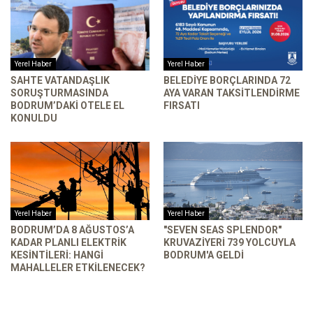
Yerel Haber
Yerel Haber
SAHTE VATANDAŞLIK
BELEDIYE BORÇLARINDA 72
SORUŞTURMASINDA
AYA VARAN TAKSITLENDIRME
BODRUM’DAKI OTELE EL
FIRSATI
KONULDU
Yerel Haber
Yerel Haber
BODRUM’DA 8 AĞUSTOS’A
"SEVEN SEAS SPLENDOR"
KADAR PLANLI ELEKTRIK
KRUVAZIYERI 739 YOLCUYLA
KESINTILERI: HANGI
BODRUM'A GELDI
MAHALLELER ETKILENECEK?