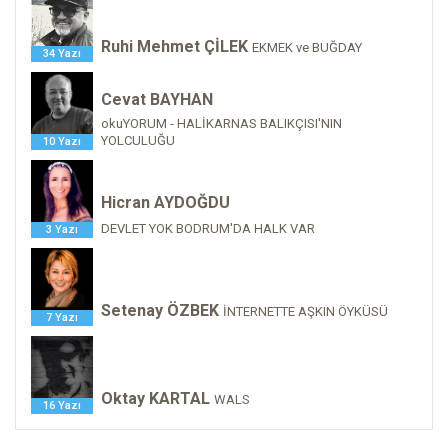
Ruhi Mehmet ÇİLEK
EKMEK ve BUĞDAY
34 Yazı
Cevat BAYHAN
okuYORUM - HALİKARNAS BALIKÇISI'NIN
YOLCULUĞU
10 Yazı
Hicran AYDOĞDU
DEVLET YOK BODRUM'DA HALK VAR
3 Yazı
Setenay ÖZBEK
İNTERNETTE AŞKIN ÖYKÜSÜ
7 Yazı
Oktay KARTAL
WALS
16 Yazı