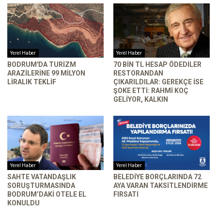
Yerel Haber
Yerel Haber
BODRUM'DA TURIZM
70 BIN TL HESAP ÖDEDILER
ARAZILERINE 99 MILYON
RESTORANDAN
LIRALIK TEKLIF
ÇIKARILDILAR: GEREKÇE ISE
ŞOKE ETTI: RAHMI KOÇ
GELIYOR, KALKIN
Yerel Haber
Yerel Haber
SAHTE VATANDAŞLIK
BELEDIYE BORÇLARINDA 72
SORUŞTURMASINDA
AYA VARAN TAKSITLENDIRME
BODRUM’DAKI OTELE EL
FIRSATI
KONULDU