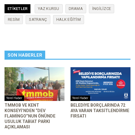
ETIKETLER
YAZ KURSU
DRAMA
INGILIZCE
RESIM
SATRANÇ
HALK EĞITIM
SON HABERLER
Yerel Haber
Yerel Haber
TMMOB VE KENT
BELEDIYE BORÇLARINDA 72
KONSEYI’NDEN “DEV
AYA VARAN TAKSITLENDIRME
FLAMINGO”NUN ÖNÜNDE
FIRSATI
USULUK TABIAT PARKI
AÇIKLAMASI