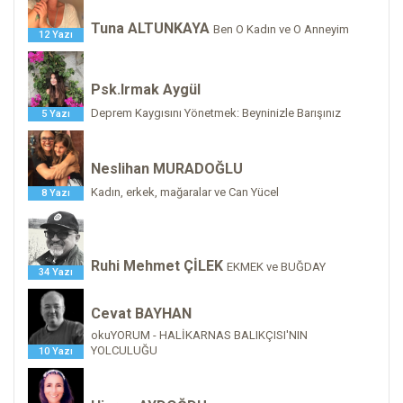
Tuna ALTUNKAYA
Ben O Kadın ve O Anneyim
12 Yazı
Psk.Irmak Aygül
Deprem Kaygısını Yönetmek: Beyninizle Barışınız
5 Yazı
Neslihan MURADOĞLU
Kadın, erkek, mağaralar ve Can Yücel
8 Yazı
Ruhi Mehmet ÇİLEK
EKMEK ve BUĞDAY
34 Yazı
Cevat BAYHAN
okuYORUM - HALİKARNAS BALIKÇISI'NIN
YOLCULUĞU
10 Yazı