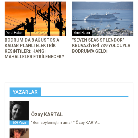
Yerel Haber
Yerel Haber
BODRUM’DA 8 AĞUSTOS’A
"SEVEN SEAS SPLENDOR"
KADAR PLANLI ELEKTRIK
KRUVAZIYERI 739 YOLCUYLA
KESINTILERI: HANGI
BODRUM'A GELDI
MAHALLELER ETKILENECEK?
YAZARLAR
Özay KARTAL
“Ben söylemiştim ama ! ” Özay KARTAL
109 Yazı