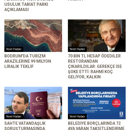
USULUK TABIAT PARKI
AÇIKLAMASI
Yerel Haber
Yerel Haber
BODRUM'DA TURIZM
70 BIN TL HESAP ÖDEDILER
ARAZILERINE 99 MILYON
RESTORANDAN
LIRALIK TEKLIF
ÇIKARILDILAR: GEREKÇE ISE
ŞOKE ETTI: RAHMI KOÇ
GELIYOR, KALKIN
Yerel Haber
Yerel Haber
SAHTE VATANDAŞLIK
BELEDIYE BORÇLARINDA 72
SORUŞTURMASINDA
AYA VARAN TAKSITLENDIRME