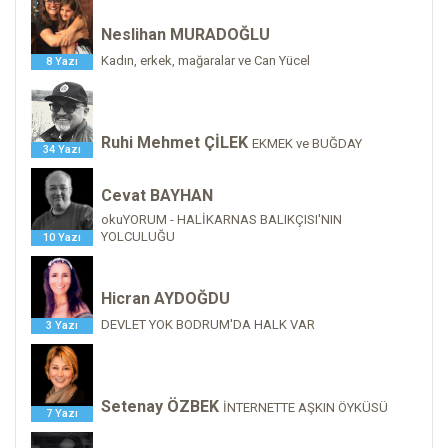
Neslihan MURADOĞLU
Kadın, erkek, mağaralar ve Can Yücel
8 Yazı
Ruhi Mehmet ÇİLEK
EKMEK ve BUĞDAY
34 Yazı
Cevat BAYHAN
okuYORUM - HALİKARNAS BALIKÇISI'NIN
YOLCULUĞU
10 Yazı
Hicran AYDOĞDU
DEVLET YOK BODRUM'DA HALK VAR
3 Yazı
Setenay ÖZBEK
İNTERNETTE AŞKIN ÖYKÜSÜ
7 Yazı