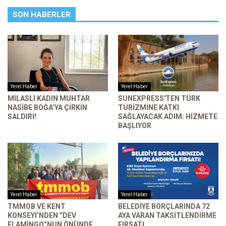
SON HABERLER
Yerel Haber
Yerel Haber
MILASLI KADIN MUHTAR
SUNEXPRESS'TEN TÜRK
NASIBE BOĞA’YA ÇIRKIN
TURIZMINE KATKI
SALDIRI!
SAĞLAYACAK ADIM: HIZMETE
BAŞLIYOR
Yerel Haber
Yerel Haber
TMMOB VE KENT
BELEDIYE BORÇLARINDA 72
KONSEYI’NDEN “DEV
AYA VARAN TAKSITLENDIRME
FLAMINGO”NUN ÖNÜNDE
FIRSATI