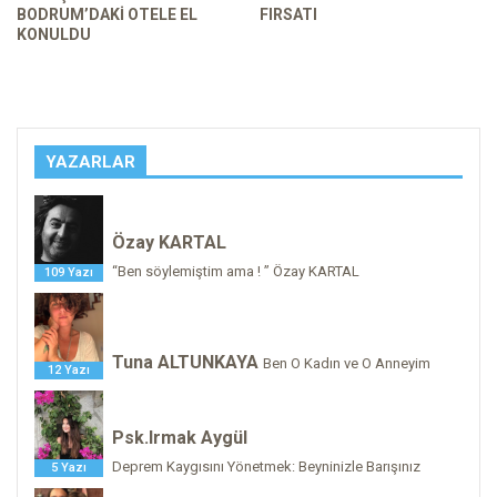
BODRUM’DAKI OTELE EL
FIRSATI
KONULDU
YAZARLAR
Özay KARTAL
“Ben söylemiştim ama ! ” Özay KARTAL
109 Yazı
Tuna ALTUNKAYA
Ben O Kadın ve O Anneyim
12 Yazı
Psk.Irmak Aygül
Deprem Kaygısını Yönetmek: Beyninizle Barışınız
5 Yazı