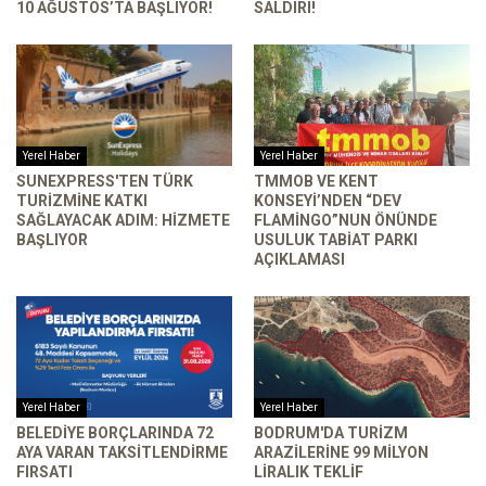
10 AĞUSTOS’TA BAŞLIYOR!
SALDIRI!
Yerel Haber
Yerel Haber
SUNEXPRESS'TEN TÜRK
TMMOB VE KENT
TURIZMINE KATKI
KONSEYI’NDEN “DEV
SAĞLAYACAK ADIM: HIZMETE
FLAMINGO”NUN ÖNÜNDE
BAŞLIYOR
USULUK TABIAT PARKI
AÇIKLAMASI
Yerel Haber
Yerel Haber
BELEDIYE BORÇLARINDA 72
BODRUM'DA TURIZM
AYA VARAN TAKSITLENDIRME
ARAZILERINE 99 MILYON
FIRSATI
LIRALIK TEKLIF