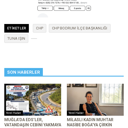
ETIKETLER
CHP
CHP BODRUM ILÇE BAŞKANLIĞI
TUNA IŞIN
SON HABERLER
Yerel Haber
Yerel Haber
MUĞLA’DA EDS’LER,
MILASLI KADIN MUHTAR
VATANDAŞIN CEBINI YAKMAYA
NASIBE BOĞA’YA ÇIRKIN