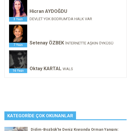
Hicran AYDOĞDU
DEVLET YOK BODRUM'DA HALK VAR
3 Yazı
Setenay ÖZBEK
İNTERNETTE AŞKIN ÖYKÜSÜ
7 Yazı
Oktay KARTAL
WALS
16 Yazı
KATEGORIDE ÇOK OKUNANLAR
Didim-Bozbük’te Deniz Kıyısında Orman Yangını: