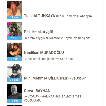
Tuna ALTUNKAYA
Ben O Kadın ve O Anneyim
12 Yazı
Psk.Irmak Aygül
Deprem Kaygısını Yönetmek: Beyninizle Barışınız
5 Yazı
Neslihan MURADOĞLU
Kadın, erkek, mağaralar ve Can Yücel
8 Yazı
Ruhi Mehmet ÇİLEK
EKMEK ve BUĞDAY
34 Yazı
Cevat BAYHAN
okuYORUM - HALİKARNAS BALIKÇISI'NIN
YOLCULUĞU
10 Yazı