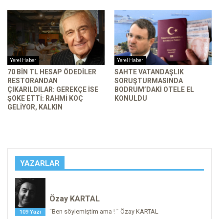
Yerel Haber
Yerel Haber
70 BIN TL HESAP ÖDEDILER
SAHTE VATANDAŞLIK
RESTORANDAN
SORUŞTURMASINDA
ÇIKARILDILAR: GEREKÇE ISE
BODRUM’DAKI OTELE EL
ŞOKE ETTI: RAHMI KOÇ
KONULDU
GELIYOR, KALKIN
YAZARLAR
Özay KARTAL
“Ben söylemiştim ama ! ” Özay KARTAL
109 Yazı