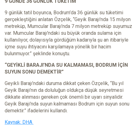
9 GÜNDE 36 GÜNLÜK TÜKETİM
9 günlük tatil boyunca, Bodrum’da 36 günlük su tüketimi
gerçekleştiğini anlatan Özçelik, “Geyik Barajı'nda 15 milyon
metreküp, Mumcular Barajı'nda 7 milyon metreküp suyumuz
var. Mumcular Barajı'ndaki su büyük oranda sulama için
kullanılıyor, dolayısıyla gördüğüm kadarıyla şu an itibariyle
içme suyu ihtiyacını karşılamaya yönelik bir hacim
bulunmuyor.” şeklinde konuştu.
“GEYİKLİ BARAJI’NDA SU KALMAMASI, BODRUM İÇİN
SUYUN SONU DEMEKTİR”
Geyikli Barajı’ndaki duruma dikkat çeken Özçelik, “Bu yıl
Geyik Barajı'nın da doluluğun oldukça düşük seyretmesi
dikkate alınması gereken çok önemli bir uyarı sinyalidir.
Geyik Barajı'nda suyun kalmaması Bodrum için suyun sonu
demektir.” ifadelerini kullandı.
Kaynak: DHA