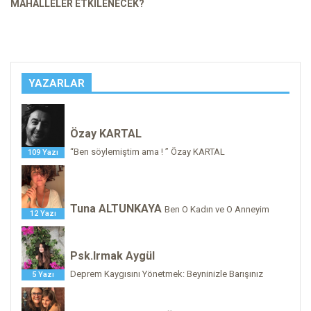
MAHALLELER ETKILENECEK?
YAZARLAR
Özay KARTAL
“Ben söylemiştim ama ! ” Özay KARTAL
109 Yazı
Tuna ALTUNKAYA
Ben O Kadın ve O Anneyim
12 Yazı
Psk.Irmak Aygül
Deprem Kaygısını Yönetmek: Beyninizle Barışınız
5 Yazı