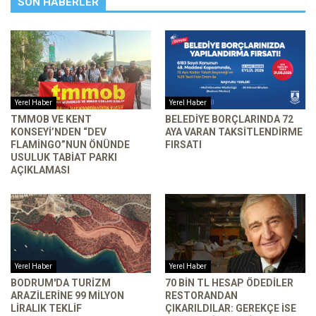
SON HABERLER
Yerel Haber
Yerel Haber
TMMOB VE KENT
BELEDIYE BORÇLARINDA 72
KONSEYI’NDEN “DEV
AYA VARAN TAKSITLENDIRME
FLAMINGO”NUN ÖNÜNDE
FIRSATI
USULUK TABIAT PARKI
AÇIKLAMASI
Yerel Haber
Yerel Haber
BODRUM'DA TURIZM
70 BIN TL HESAP ÖDEDILER
ARAZILERINE 99 MILYON
RESTORANDAN
LIRALIK TEKLIF
ÇIKARILDILAR: GEREKÇE ISE