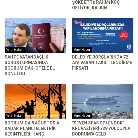
ŞOKE ETTI: RAHMI KOÇ
GELIYOR, KALKIN
Yerel Haber
Yerel Haber
SAHTE VATANDAŞLIK
BELEDIYE BORÇLARINDA 72
SORUŞTURMASINDA
AYA VARAN TAKSITLENDIRME
BODRUM’DAKI OTELE EL
FIRSATI
KONULDU
Yerel Haber
Yerel Haber
BODRUM’DA 8 AĞUSTOS’A
"SEVEN SEAS SPLENDOR"
KADAR PLANLI ELEKTRIK
KRUVAZIYERI 739 YOLCUYLA
KESINTILERI: HANGI
BODRUM'A GELDI