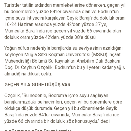
Turistler tatilin ardından memleketlerine dönerken, geçen yıl
bu dönemlerde yüzde 84'ler civarında olan ve Bodrum'un
içme suyu ihtiyacını karşılayan Geyik Barajı'nda doluluk oranı
16-24 Haziran arasında yüzde 42'den yüzde 37'ye,
Mumcular Barajı'nda ise geçen yıl yüzde 66 civarında olan
doluluk oranı yüzde 42'den, yüzde 38'e düştü.
Yoğun nüfus nedeniyle barajlarda su seviyesinin azaldığını
söyleyen Muğla Sıtkı Koçman Üniversitesi (MSKÜ) İnşaat
Mühendisliği Bölümü Su Kaynakları Anabilim Dalı Başkanı
Doç. Dr. Ceyhun Özçelik, Bodrum’un bu yıl yeteri kadar yağış
almadığına dikkat çekti.
GEÇEN YILA GÖRE DÜŞÜŞ VAR
Özçelik, “Bu nedenle, Bodrum'a içme suyu sağlayan
barajlarımızdaki su hacimleri, geçen yıl bu dönemlere göre
oldukça düşük durumda. Geçen yıl bu dönemlerde Geyik
Barajı'nda yüzde 84'ler civarında, Mumcular Barajı'nda ise
yüzde 66 civarında bir doluluk söz konusuydu.” dedi.