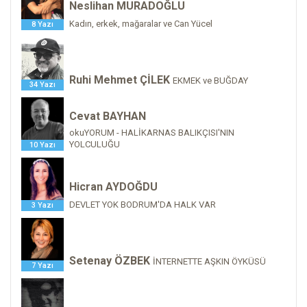
Neslihan MURADOĞLU
Kadın, erkek, mağaralar ve Can Yücel
8 Yazı
Ruhi Mehmet ÇİLEK
EKMEK ve BUĞDAY
34 Yazı
Cevat BAYHAN
okuYORUM - HALİKARNAS BALIKÇISI'NIN
YOLCULUĞU
10 Yazı
Hicran AYDOĞDU
DEVLET YOK BODRUM'DA HALK VAR
3 Yazı
Setenay ÖZBEK
İNTERNETTE AŞKIN ÖYKÜSÜ
7 Yazı