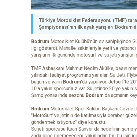
Türkiye Motosiklet Federasyonu (TMF) tara
Şampiyonası'nın ilk ayak yarışları Bodrum'd
Bodrum
Motosiklet Kulübü'nün ev sahipliğinde G
ilgi gösterdi. Mahalle sakinleriyle yerli ve yabancı
yarışların ilk gününde motosurf ve su jeti yarışları
TMF Asbaşkanı Mahmut Nedim Akülke, basın mensu
yılındaki faaliyet programına yer alan Su Jeti, F
bugün ve yarın
Bodrum
'da yapılıyor. Jetsurf'te 2
10'a yakın sporcumuz var. Su jetinde 20'ye yakın s
Şampiyonası'nda sezonu
Bodrum
'da açmanın key
Bodrum
Motosiklet Spor Kulübü Başkanı Cevdet Erç
"MotoSurf ve jetinin de katılmasıyla beraber güzel
göndermek istiyoruz" diye konuştu.
Su jeti sporcusu Kaan Şanver da hedefinin şampiyo
anda içine giremeyeceği, yakınından biri bu işin iç