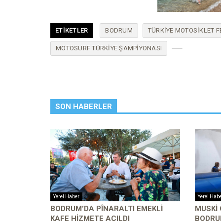
ETIKETLER
BODRUM
TÜRKIYE MOTOSIKLET 
MOTOSURF TÜRKIYE ŞAMPIYONASI
SON HABERLER
Yerel Haber
Yerel Hab
BODRUM’DA PÎNARALTI EMEKLI
MUSKİ
KAFE HIZMETE AÇILDI
BODRU