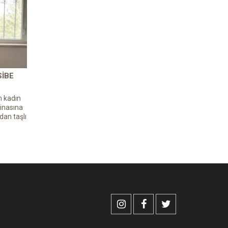
SIBE
n kadın
inasına
dan taşlı