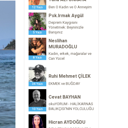
Ben O Kadın ve O Anneyim
12 Yazı
Psk.Irmak Aygül
Deprem Kaygısını
Yönetmek: Beyninizle
Barışınız
5 Yazı
Neslihan
MURADOĞLU
Kadın, erkek, mağaralar ve
8 Yazı
Can Yücel
Ruhi Mehmet ÇİLEK
EKMEK ve BUĞDAY
34 Yazı
Cevat BAYHAN
okuYORUM - HALİKARNAS
BALIKÇISI'NIN YOLCULUĞU
10 Yazı
Hicran AYDOĞDU