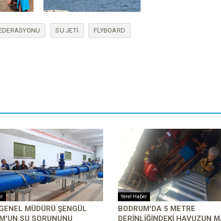
FEDERASYONU
SU JETI
FLYBOARD
er
Yerel Haber
 GENEL MÜDÜRÜ ŞENGÜL
BODRUM'DA 5 METRE
M'UN SU SORUNUNU
DERINLIĞINDEKI HAVUZUN M