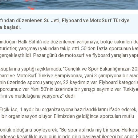
fından düzenlenen Su Jeti, Flyboard ve MotoSurf Türkiye
a başladı.
ündoğan Halk Sahili'nde düzenlenen yarışmaya, bölge sakinleri d
 turistler, yarışmayı yakından takip etti. 50'den fazla sporcunun ka
 gerçekleştirildi. Pazar günü de motosurf ve flyboard yarışları yap
plarına yaptığı açıklamada, "Gençlik ve Spor Bakanlığımızın 2
lyboard ve MotoSurf Türkiye Şampiyonası, yani 3 şampiyona bir ara
0'nin üzerinde sporcu yarışıyor, 22 kaydımız var. Flyboard kategor
porcumuz var. Yani 50'nin üzerinde bir yarışçı sayımız var. Türkiy
fini ve mutluluğunu yaşıyoruz" dedi.
ik ise, 1 aydır bu organizasyona hazırlandıklarını ifade ederek,
 bir organizasyon oluyor. Elimizden geldiğince sporcuları mutlu
nluk olduğunu söyleyerek, "Bu spor aslında niş bir spor. Herkesi
indeyse kesinlikle aynı gün içinde girip başlayabileceği bir spor. 