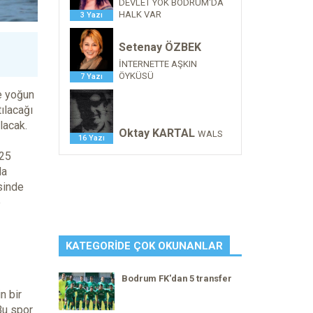
DEVLET YOK BODRUM'DA
HALK VAR
3 Yazı
Setenay ÖZBEK
İNTERNETTE AŞKIN
ÖYKÜSÜ
7 Yazı
e yoğun
tılacağı
ılacak.
Oktay KARTAL
WALS
16 Yazı
025
da
isinde
e
KATEGORIDE ÇOK OKUNANLAR
Bodrum FK'dan 5 transfer
n bir
Bu spor