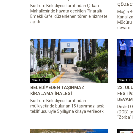
ÇÖZECE
Bodrum Belediyesi tarafından Çırkan
Mahallesinde hayata geçirilen Pînaraltı
Muğla Bü
Emekli Kafe, düzenlenen törenle hizmete
Kanaliza
açıldı.
Müdürü 
devam ..
Yerel Haber
Yerel Hab
BELEDIYEDEN TAŞINMAZ
23. U
KIRALAMA İHALESI
FESTIV
DEVAM 
Bodrum Belediyesi tarafından
mülkiyetinde bulunan 15 taşınmaz, açık
Devlet O
teklif usulüyle 5 yıllığına kiraya verilecek.
(DOB) ta
"Zorba" 