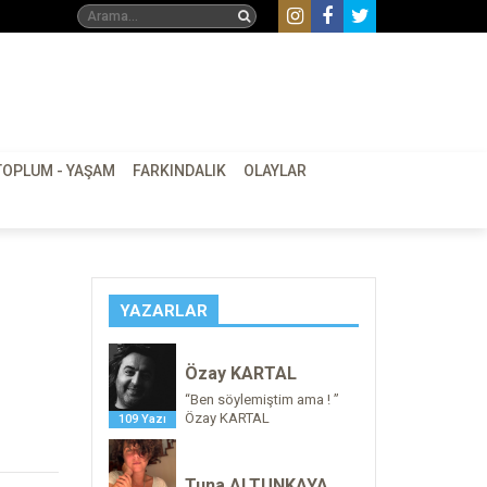
TOPLUM - YAŞAM
FARKINDALIK
OLAYLAR
YAZARLAR
Özay KARTAL
“Ben söylemiştim ama ! ”
Özay KARTAL
109 Yazı
Tuna ALTUNKAYA