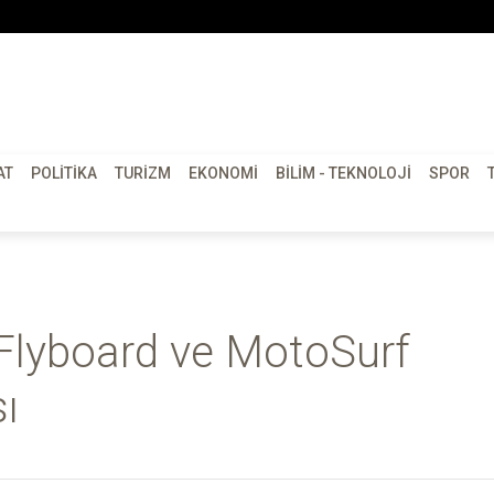
AT
POLITIKA
TURIZM
EKONOMI
BILIM - TEKNOLOJI
SPOR
 Flyboard ve MotoSurf
ı