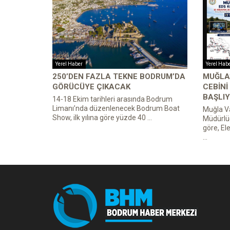
Yerel Haber
Yerel Hab
250’DEN FAZLA TEKNE BODRUM’DA
MUĞLA’
GÖRÜCÜYE ÇIKACAK
CEBINI
BAŞLIY
14-18 Ekim tarihleri arasında Bodrum
Limanı’nda düzenlenecek Bodrum Boat
Muğla Va
Show, ilk yılına göre yüzde 40 ...
Müdürlü
göre, El
...