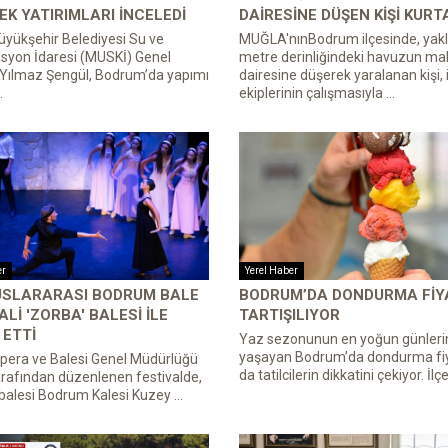
K YATIRIMLARI INCELEDI
DAIRESINE DÜŞEN KIŞI KURT
yükşehir Belediyesi Su ve
MUĞLA'nınBodrum ilçesinde, yakl
syon İdaresi (MUSKİ) Genel
metre derinliğindeki havuzun ma
Yılmaz Şengül, Bodrum’da yapımı
dairesine düşerek yaralanan kişi, 
.
ekiplerinin çalışmasıyla ...
er
Yerel Haber
LUSLARARASI BODRUM BALE
BODRUM’DA DONDURMA FIY
ALI 'ZORBA' BALESI ILE
TARTIŞILIYOR
ETTI
Yaz sezonunun en yoğun günleri
yaşayan Bodrum’da dondurma fiy
pera ve Balesi Genel Müdürlüğü
da tatilcilerin dikkatini çekiyor. İlçe
rafından düzenlenen festivalde,
balesi Bodrum Kalesi Kuzey ...