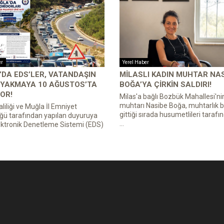
er
Yerel Haber
DA EDS’LER, VATANDAŞIN
MILASLI KADIN MUHTAR NA
 YAKMAYA 10 AĞUSTOS’TA
BOĞA’YA ÇIRKIN SALDIRI!
OR!
Milas'a bağlı Bozbük Mahallesi'ni
muhtarı Nasibe Boğa, muhtarlık b
liliği ve Muğla İl Emniyet
gittiği sırada husumetlileri tarafın
ğü tarafından yapılan duyuruya
...
ektronik Denetleme Sistemi (EDS)