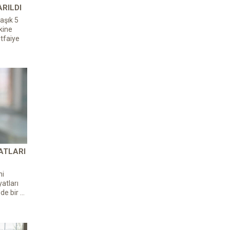
ARILDI
aşık 5
kine
itfaiye
ATLARI
ni
atları
de bir ...