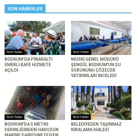
SON HABERLER
Yerel Haber
Yerel Haber
BODRUM’DA PÎNARALTI
MUSKİ GENEL MÜDÜRÜ
EMEKLI KAFE HIZMETE
ŞENGÜL BODRUM'UN SU
AÇILDI
SORUNUNU ÇÖZECEK
YATIRIMLARI INCELEDI
Yerel Haber
Yerel Haber
BODRUM'DA 5 METRE
BELEDIYEDEN TAŞINMAZ
DERINLIĞINDEKI HAVUZUN
KIRALAMA İHALESI
MAKINE DAIRESINE DÜŞEN