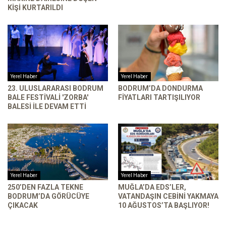
KIŞI KURTARILDI
Yerel Haber
Yerel Haber
23. ULUSLARARASI BODRUM
BODRUM’DA DONDURMA
BALE FESTIVALI 'ZORBA'
FIYATLARI TARTIŞILIYOR
BALESI ILE DEVAM ETTI
Yerel Haber
Yerel Haber
250’DEN FAZLA TEKNE
MUĞLA’DA EDS’LER,
BODRUM’DA GÖRÜCÜYE
VATANDAŞIN CEBINI YAKMAYA
ÇIKACAK
10 AĞUSTOS’TA BAŞLIYOR!