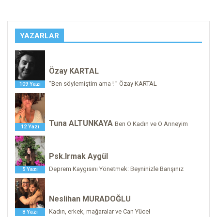
YAZARLAR
Özay KARTAL
“Ben söylemiştim ama ! ” Özay KARTAL
109 Yazı
Tuna ALTUNKAYA
Ben O Kadın ve O Anneyim
12 Yazı
Psk.Irmak Aygül
Deprem Kaygısını Yönetmek: Beyninizle Barışınız
5 Yazı
Neslihan MURADOĞLU
Kadın, erkek, mağaralar ve Can Yücel
8 Yazı