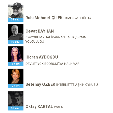
Ruhi Mehmet ÇİLEK
EKMEK ve BUĞDAY
34 Yazı
Cevat BAYHAN
okuYORUM - HALİKARNAS BALIKÇISI'NIN
YOLCULUĞU
10 Yazı
Hicran AYDOĞDU
DEVLET YOK BODRUM'DA HALK VAR
3 Yazı
Setenay ÖZBEK
İNTERNETTE AŞKIN ÖYKÜSÜ
7 Yazı
Oktay KARTAL
WALS
16 Yazı