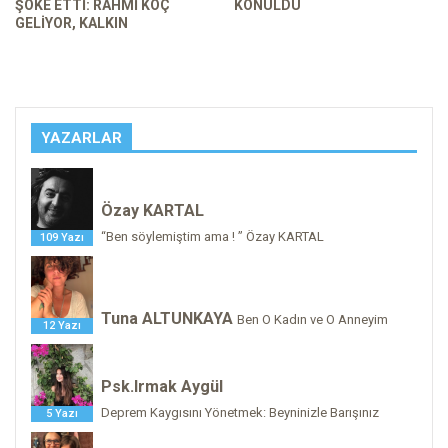
ŞOKE ETTI: RAHMI KOÇ
KONULDU
GELIYOR, KALKIN
YAZARLAR
Özay KARTAL
“Ben söylemiştim ama ! ” Özay KARTAL
109 Yazı
Tuna ALTUNKAYA
Ben O Kadın ve O Anneyim
12 Yazı
Psk.Irmak Aygül
Deprem Kaygısını Yönetmek: Beyninizle Barışınız
5 Yazı