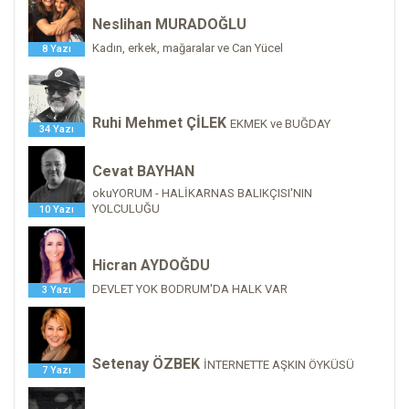
Neslihan MURADOĞLU
Kadın, erkek, mağaralar ve Can Yücel
8 Yazı
Ruhi Mehmet ÇİLEK
EKMEK ve BUĞDAY
34 Yazı
Cevat BAYHAN
okuYORUM - HALİKARNAS BALIKÇISI'NIN
YOLCULUĞU
10 Yazı
Hicran AYDOĞDU
DEVLET YOK BODRUM'DA HALK VAR
3 Yazı
Setenay ÖZBEK
İNTERNETTE AŞKIN ÖYKÜSÜ
7 Yazı