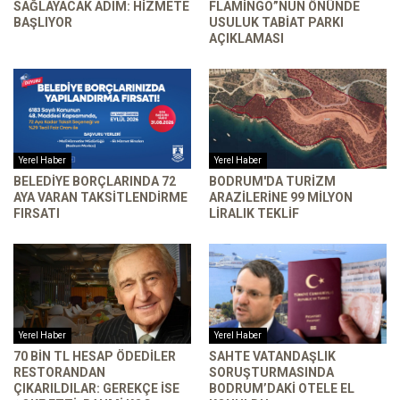
SAĞLAYACAK ADIM: HIZMETE
FLAMINGO”NUN ÖNÜNDE
BAŞLIYOR
USULUK TABIAT PARKI
AÇIKLAMASI
Yerel Haber
Yerel Haber
BELEDIYE BORÇLARINDA 72
BODRUM'DA TURIZM
AYA VARAN TAKSITLENDIRME
ARAZILERINE 99 MILYON
FIRSATI
LIRALIK TEKLIF
Yerel Haber
Yerel Haber
70 BIN TL HESAP ÖDEDILER
SAHTE VATANDAŞLIK
RESTORANDAN
SORUŞTURMASINDA
ÇIKARILDILAR: GEREKÇE ISE
BODRUM’DAKI OTELE EL