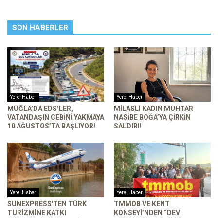
SON HABERLER
Yerel Haber
Yerel Haber
MUĞLA’DA EDS’LER,
MILASLI KADIN MUHTAR
VATANDAŞIN CEBINI YAKMAYA
NASIBE BOĞA’YA ÇIRKIN
10 AĞUSTOS’TA BAŞLIYOR!
SALDIRI!
Yerel Haber
Yerel Haber
SUNEXPRESS'TEN TÜRK
TMMOB VE KENT
TURIZMINE KATKI
KONSEYI’NDEN “DEV