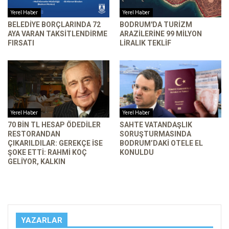
Yerel Haber
Yerel Haber
BELEDIYE BORÇLARINDA 72
BODRUM'DA TURIZM
AYA VARAN TAKSITLENDIRME
ARAZILERINE 99 MILYON
FIRSATI
LIRALIK TEKLIF
Yerel Haber
Yerel Haber
70 BIN TL HESAP ÖDEDILER
SAHTE VATANDAŞLIK
RESTORANDAN
SORUŞTURMASINDA
ÇIKARILDILAR: GEREKÇE ISE
BODRUM’DAKI OTELE EL
ŞOKE ETTI: RAHMI KOÇ
KONULDU
GELIYOR, KALKIN
YAZARLAR