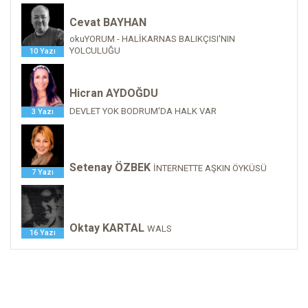
Cevat BAYHAN
okuYORUM - HALİKARNAS BALIKÇISI'NIN
YOLCULUĞU
10 Yazı
Hicran AYDOĞDU
DEVLET YOK BODRUM'DA HALK VAR
3 Yazı
Setenay ÖZBEK
İNTERNETTE AŞKIN ÖYKÜSÜ
7 Yazı
Oktay KARTAL
WALS
16 Yazı