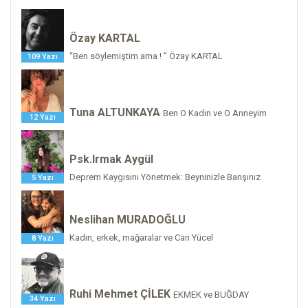
Özay KARTAL
“Ben söylemiştim ama ! ” Özay KARTAL
109 Yazı
Tuna ALTUNKAYA
Ben O Kadın ve O Anneyim
12 Yazı
Psk.Irmak Aygül
Deprem Kaygısını Yönetmek: Beyninizle Barışınız
5 Yazı
Neslihan MURADOĞLU
Kadın, erkek, mağaralar ve Can Yücel
8 Yazı
Ruhi Mehmet ÇİLEK
EKMEK ve BUĞDAY
34 Yazı