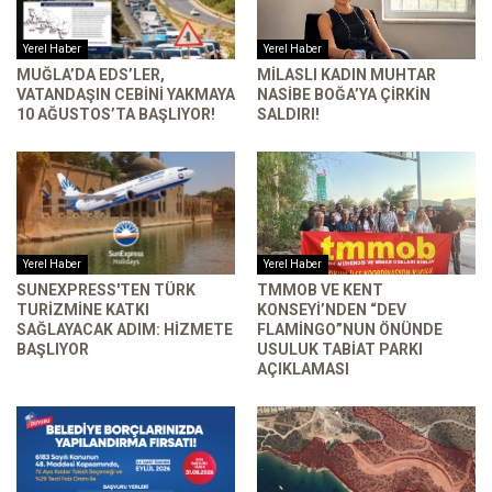
Yerel Haber
Yerel Haber
MUĞLA’DA EDS’LER,
MILASLI KADIN MUHTAR
VATANDAŞIN CEBINI YAKMAYA
NASIBE BOĞA’YA ÇIRKIN
10 AĞUSTOS’TA BAŞLIYOR!
SALDIRI!
Yerel Haber
Yerel Haber
SUNEXPRESS'TEN TÜRK
TMMOB VE KENT
TURIZMINE KATKI
KONSEYI’NDEN “DEV
SAĞLAYACAK ADIM: HIZMETE
FLAMINGO”NUN ÖNÜNDE
BAŞLIYOR
USULUK TABIAT PARKI
AÇIKLAMASI