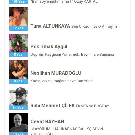
“Ben söylemiştim ama ! ” Özay KARTAL
109 Yazı
Tuna ALTUNKAYA
Ben O Kadın ve O Anneyim
12 Yazı
Psk.Irmak Aygül
Deprem Kaygısını Yönetmek: Beyninizle Barışınız
5 Yazı
Neslihan MURADOĞLU
Kadın, erkek, mağaralar ve Can Yücel
8 Yazı
Ruhi Mehmet ÇİLEK
EKMEK ve BUĞDAY
34 Yazı
Cevat BAYHAN
okuYORUM - HALİKARNAS BALIKÇISI'NIN
YOLCULUĞU
10 Yazı