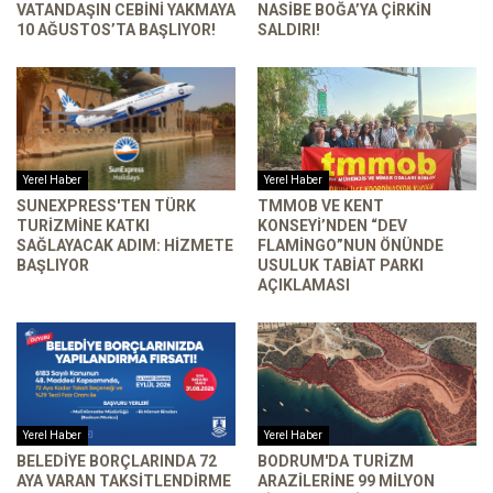
VATANDAŞIN CEBINI YAKMAYA
NASIBE BOĞA’YA ÇIRKIN
10 AĞUSTOS’TA BAŞLIYOR!
SALDIRI!
Yerel Haber
Yerel Haber
SUNEXPRESS'TEN TÜRK
TMMOB VE KENT
TURIZMINE KATKI
KONSEYI’NDEN “DEV
SAĞLAYACAK ADIM: HIZMETE
FLAMINGO”NUN ÖNÜNDE
BAŞLIYOR
USULUK TABIAT PARKI
AÇIKLAMASI
Yerel Haber
Yerel Haber
BELEDIYE BORÇLARINDA 72
BODRUM'DA TURIZM
AYA VARAN TAKSITLENDIRME
ARAZILERINE 99 MILYON