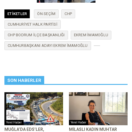
ETIKETLER
ÖN SEÇIM
CHP
CUMHURIYET HALK PARTISI
CHP BODRUM ILÇE BAŞKANLIĞI
EKREM İMAMOĞLU
CUMHURBAŞKANI ADAYI EKREM İMAMOĞLU
SON HABERLER
Yerel Haber
Yerel Haber
MUĞLA’DA EDS’LER,
MILASLI KADIN MUHTAR