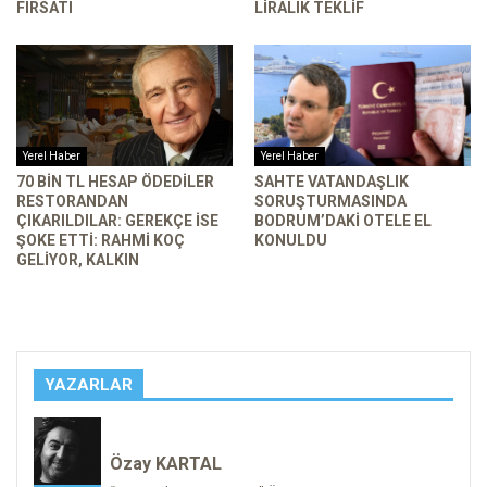
FIRSATI
LIRALIK TEKLIF
Yerel Haber
Yerel Haber
70 BIN TL HESAP ÖDEDILER
SAHTE VATANDAŞLIK
RESTORANDAN
SORUŞTURMASINDA
ÇIKARILDILAR: GEREKÇE ISE
BODRUM’DAKI OTELE EL
ŞOKE ETTI: RAHMI KOÇ
KONULDU
GELIYOR, KALKIN
YAZARLAR
Özay KARTAL