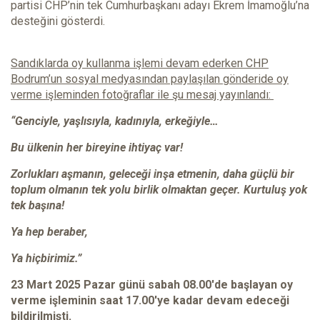
partisi CHP’nin tek Cumhurbaşkanı adayı Ekrem İmamoğlu’na
desteğini gösterdi.
Sandıklarda oy kullanma işlemi devam ederken CHP
Bodrum’un sosyal medyasından paylaşılan gönderide oy
verme işleminden fotoğraflar ile şu mesaj yayınlandı:
“Genciyle, yaşlısıyla, kadınıyla, erkeğiyle…
Bu ülkenin her bireyine ihtiyaç var!
Zorlukları aşmanın, geleceği inşa etmenin, daha güçlü bir
toplum olmanın tek yolu birlik olmaktan geçer. Kurtuluş yok
tek başına!
Ya hep beraber,
Ya hiçbirimiz.”
23 Mart 2025 Pazar günü sabah 08.00'de başlayan oy
verme işleminin saat 17.00'ye kadar devam edeceği
bildirilmişti.