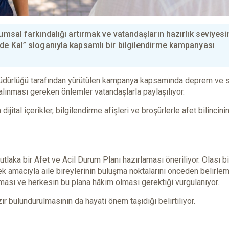
umsal farkındalığı artırmak ve vatandaşların hazırlık seviyesi
nde Kal” sloganıyla kapsamlı bir bilgilendirme kampanyası
Müdürlüğü tarafından yürütülen kampanya kapsamında deprem ve s
alınması gereken önlemler vatandaşlarla paylaşılıyor.
ital içerikler, bilgilendirme afişleri ve broşürlerle afet bilincini
aka bir Afet ve Acil Durum Planı hazırlaması öneriliyor. Olası bi
k amacıyla aile bireylerinin buluşma noktalarını önceden belirlem
rlaması ve herkesin bu plana hâkim olması gerektiği vurgulanıyor.
r bulundurulmasının da hayati önem taşıdığı belirtiliyor.