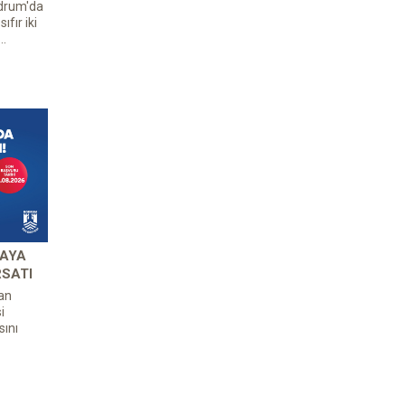
odrum'da
ıfır iki
..
 AYA
RSATI
an
i
ını