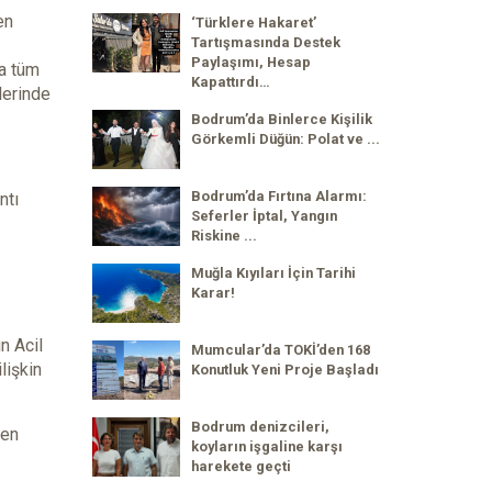
en
‘Türklere Hakaret’
Tartışmasında Destek
Paylaşımı, Hesap
ca tüm
Kapattırdı…
lerinde
Bodrum’da Binlerce Kişilik
Görkemli Düğün: Polat ve ...
Bodrum’da Fırtına Alarmı:
ntı
Seferler İptal, Yangın
Riskine ...
Muğla Kıyıları İçin Tarihi
Karar!
n Acil
Mumcular’da TOKİ’den 168
lişkin
Konutluk Yeni Proje Başladı
Bodrum denizcileri,
den
koyların işgaline karşı
harekete geçti