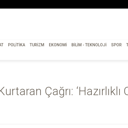
AT
POLITIKA
TURIZM
EKONOMI
BILIM - TEKNOLOJI
SPOR
rtaran Çağrı: ‘Hazırlıklı O