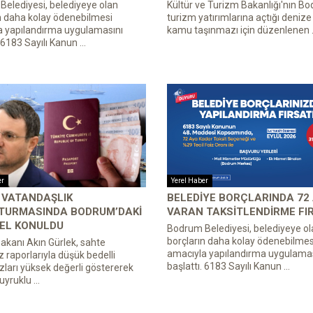
elediyesi, belediyeye olan
Kültür ve Turizm Bakanlığı'nın B
n daha kolay ödenebilmesi
turizm yatırımlarına açtığı denize s
a yapılandırma uygulamasını
kamu taşınmazı için düzenlenen .
 6183 Sayılı Kanun ...
er
Yerel Haber
 VATANDAŞLIK
BELEDIYE BORÇLARINDA 72
TURMASINDA BODRUM’DAKI
VARAN TAKSITLENDIRME FI
 EL KONULDU
Bodrum Belediyesi, belediyeye ol
borçların daha kolay ödenebilmes
akanı Akın Gürlek, sahte
amacıyla yapılandırma uygulamas
z raporlarıyla düşük bedelli
başlattı. 6183 Sayılı Kanun ...
ları yüksek değerli göstererek
yruklu ...