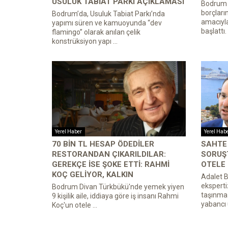
USULUK TABIAT PARKI AÇIKLAMASI
Bodrum B
borçları
Bodrum’da, Usuluk Tabiat Parkı’nda
amacıyl
yapımı süren ve kamuoyunda “dev
başlattı.
flamingo” olarak anılan çelik
konstrüksiyon yapı ...
Yerel Haber
Yerel Hab
70 BIN TL HESAP ÖDEDILER
SAHTE
RESTORANDAN ÇIKARILDILAR:
SORUŞ
GEREKÇE ISE ŞOKE ETTI: RAHMI
OTELE
KOÇ GELIYOR, KALKIN
Adalet B
eksperti
Bodrum Divan Türkbükü'nde yemek yiyen
taşınmaz
9 kişilik aile, iddiaya göre iş insanı Rahmi
yabancı u
Koç'un otele ...