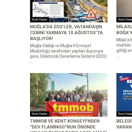
Yerel Haber
Yerel Hab
MUĞLA’DA EDS’LER, VATANDAŞIN
MILASL
CEBINI YAKMAYA 10 AĞUSTOS’TA
BOĞA’Y
BAŞLIYOR!
Milas'a 
muhtarı 
Muğla Valiliği ve Muğla İl Emniyet
gittiği s
Müdürlüğü tarafından yapılan duyuruya
...
göre, Elektronik Denetleme Sistemi (EDS)
...
Yerel Haber
Yerel Hab
TMMOB VE KENT KONSEYI’NDEN
BELEDI
“DEV FLAMINGO”NUN ÖNÜNDE
VARAN 