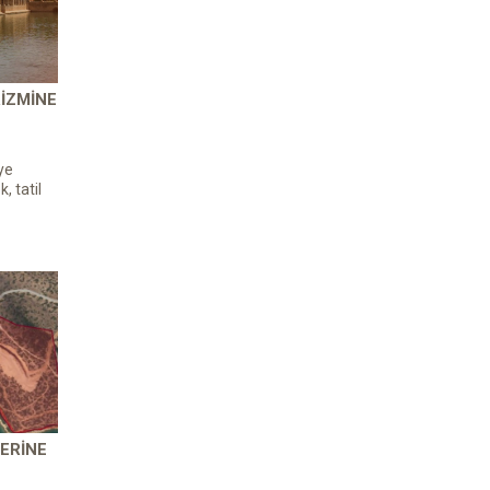
IZMINE
ye
, tatil
ERINE