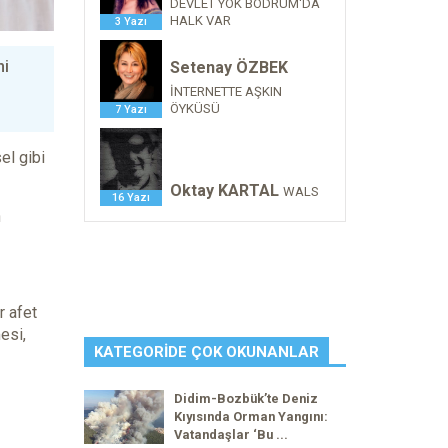
DEVLET YOK BODRUM'DA
HALK VAR
3 Yazı
ni
Setenay ÖZBEK
İNTERNETTE AŞKIN
ÖYKÜSÜ
7 Yazı
el gibi
Oktay KARTAL
WALS
16 Yazı
n
r afet
esi,
KATEGORIDE ÇOK OKUNANLAR
Didim-Bozbük’te Deniz
Kıyısında Orman Yangını:
Vatandaşlar ‘Bu ...