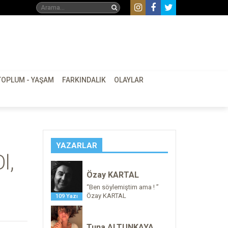
TOPLUM - YAŞAM
FARKINDALIK
OLAYLAR
YAZARLAR
l,
Özay KARTAL
“Ben söylemiştim ama ! ”
Özay KARTAL
109 Yazı
Tuna ALTUNKAYA