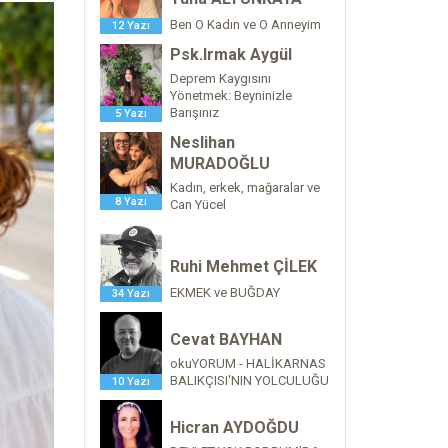
Ben O Kadın ve O Anneyim
12 Yazı
Psk.Irmak Aygül
Deprem Kaygısını
Yönetmek: Beyninizle
Barışınız
5 Yazı
Neslihan
MURADOĞLU
Kadın, erkek, mağaralar ve
8 Yazı
Can Yücel
Ruhi Mehmet ÇİLEK
EKMEK ve BUĞDAY
34 Yazı
Cevat BAYHAN
okuYORUM - HALİKARNAS
BALIKÇISI'NIN YOLCULUĞU
10 Yazı
Hicran AYDOĞDU