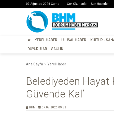
07 Ağustos 2026 Cuma
Çok Okunanlar
Son Haberler
YEREL HABER
ULUSAL HABER
KÜLTÜR - SAN
DUYURULAR
SAĞLIK
Ana Sayfa
Yerel Haber
Belediyeden Hayat Ku
Güvende Kal’
BHM
07.07.2026 09:38