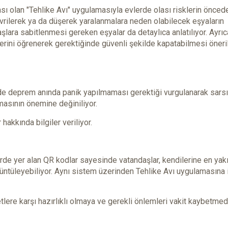
ası olan "Tehlike Avı" uygulamasıyla evlerde olası risklerin önced
vrilerek ya da düşerek yaralanmalara neden olabilecek eşyaların
şlara sabitlenmesi gereken eşyalar da detaylıca anlatılıyor. Ayrı
 yerini öğrenerek gerektiğinde güvenli şekilde kapatabilmesi öneri
de deprem anında panik yapılmaması gerektiği vurgulanarak sarsı
masının önemine değiniliyor.
hakkında bilgiler veriliyor.
e yer alan QR kodlar sayesinde vatandaşlar, kendilerine en yakı
rüntüleyebiliyor. Aynı sistem üzerinden Tehlike Avı uygulamasına i
etlere karşı hazırlıklı olmaya ve gerekli önlemleri vakit kaybetme