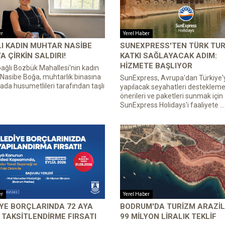
er
Yerel Haber
I KADIN MUHTAR NASIBE
SUNEXPRESS'TEN TÜRK TUR
A ÇIRKIN SALDIRI!
KATKI SAĞLAYACAK ADIM:
HIZMETE BAŞLIYOR
bağlı Bozbük Mahallesi'nin kadın
Nasibe Boğa, muhtarlık binasına
SunExpress, Avrupa'dan Türkiye'
ırada husumetlileri tarafından taşlı
yapılacak seyahatleri desteklemek
önerileri ve paketleri sunmak için
SunExpress Holidays'i faaliyete ...
er
Yerel Haber
YE BORÇLARINDA 72 AYA
BODRUM'DA TURIZM ARAZIL
TAKSITLENDIRME FIRSATI
99 MILYON LIRALIK TEKLIF