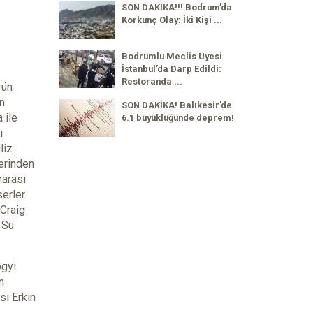
SON DAKİKA!!! Bodrum’da
Korkunç Olay: İki Kişi ...
Bodrumlu Meclis Üyesi
İstanbul’da Darp Edildi:
Restoranda ...
rün
on
SON DAKİKA! Balıkesir’de
 ile
6.1 büyüklüğünde deprem!
i
liz
lerinden
rarası
serler
 Craig
 Su
ogyi
n
sı Erkin