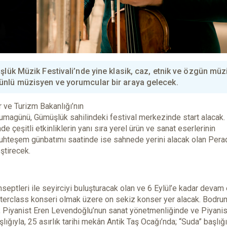
şlük Müzik Festivali’nde yine klasik, caz, etnik ve özgün müz
ünlü müzisyen ve yorumcular bir araya gelecek.
 ve Turizm Bakanlığı’nın
umagünü, Gümüşlük sahilindeki festival merkezinde start alacak.
 çeşitli etkinliklerin yanı sıra yerel ürün ve sanat eserlerinin
muhteşem günbatımı saatinde ise sahnede yerini alacak olan Pera
ştirecek.
septleri ile seyirciyi buluşturacak olan ve 6 Eylül’e kadar deva
sterclass konseri olmak üzere on sekiz konser yer alacak. Bodru
l, Piyanist Eren Levendoğlu’nun sanat yönetmenliğinde ve Piyanis
lığıyla, 25 asırlık tarihi mekân Antik Taş Ocağı’nda; “Suda” başlığı