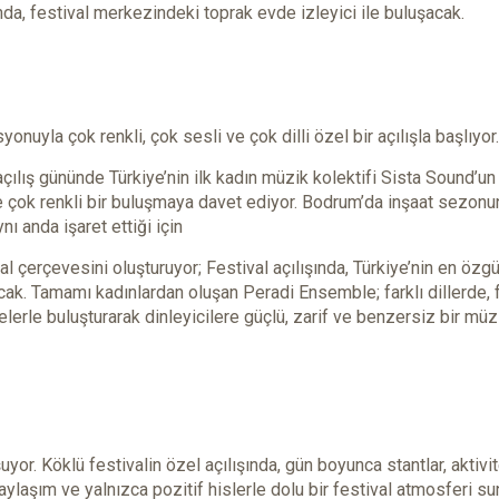
nda, festival merkezindeki toprak evde izleyici ile buluşacak.
nuyla çok renkli, çok sesli ve çok dilli özel bir açılışla başlıyor.
çılış gününde Türkiye’nin ilk kadın müzik kolektifi Sista Sound’un
ve çok renkli bir buluşmaya davet ediyor. Bodrum’da inşaat sezon
ı anda işaret ettiği için
al çerçevesini oluşturuyor; Festival açılışında, Türkiye’nin en özg
k. Tamamı kadınlardan oluşan Peradi Ensemble; farklı dillerde, f
erle buluşturarak dinleyicilere güçlü, zarif ve benzersiz bir müz
yor. Köklü festivalin özel açılışında, gün boyunca stantlar, aktivit
ylaşım ve yalnızca pozitif hislerle dolu bir festival atmosferi su