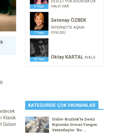
DEVLET YOK BODRUM'DA
HALK VAR
3 Yazı
Setenay ÖZBEK
İNTERNETTE AŞKIN
ÖYKÜSÜ
7 Yazı
ik
Oktay KARTAL
WALS
16 Yazı
di
KATEGORIDE ÇOK OKUNANLAR
m edecek
m Klasik
Didim-Bozbük’te Deniz
t Gülsin
Kıyısında Orman Yangını:
Vatandaşlar ‘Bu ...