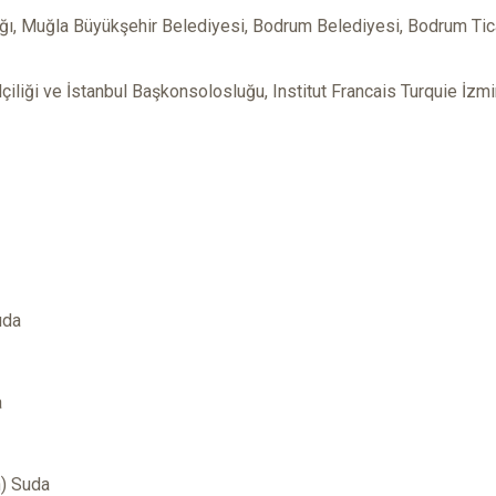
lığı, Muğla Büyükşehir Belediyesi, Bodrum Belediyesi, Bodrum Tic
lçiliği ve İstanbul Başkonsolosluğu, Institut Francais Turquie İzmir
uda
a
n) Suda