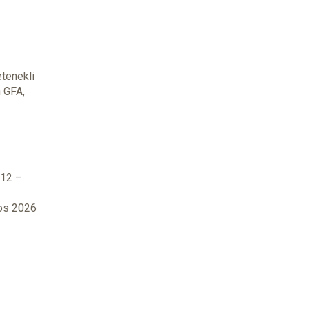
etenekli
n GFA,
1
 12 –
tos 2026