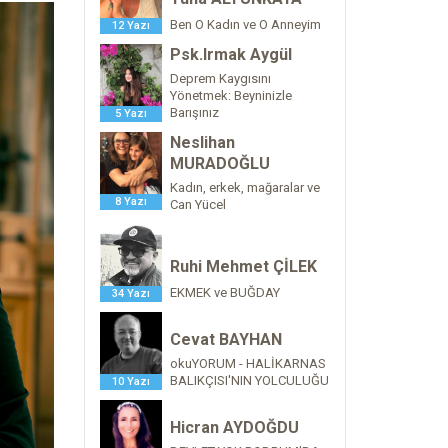
Ben O Kadın ve O Anneyim
12 Yazı
Psk.Irmak Aygül
Deprem Kaygısını
Yönetmek: Beyninizle
Barışınız
5 Yazı
Neslihan
MURADOĞLU
Kadın, erkek, mağaralar ve
8 Yazı
Can Yücel
Ruhi Mehmet ÇİLEK
EKMEK ve BUĞDAY
34 Yazı
Cevat BAYHAN
okuYORUM - HALİKARNAS
BALIKÇISI'NIN YOLCULUĞU
10 Yazı
Hicran AYDOĞDU