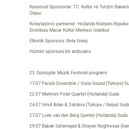
Kurumsal Sponsorlar: T.C. Kültür ve Turizm Bakan
Odası
Kolaylaştırıcı partnerler: Hollanda Kraliyeti Büyüke
Enstitüsü Macar Kültür Merkezi İstanbul
Etkinlik Sponsoru: Beta Enerji,
Hizmet sponsoru bir ambulans
23. Gümüşlük Müzik Festivali programı:
17.07 Peradi Ensemble / Sista Sound (Türkiye) S
22.07 Mehmet Polat Quartet (Hollanda) Suda
24.07 Umut Adan & Zebânis (Türkiye / İtalya) Sud
27.07 Loek van den Berg Quintet (Hollanda) Suda
29.07 Babak Safarnejad & Shayan Noghresaz (İra