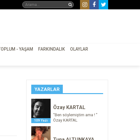
TOPLUM - YAŞAM
FARKINDALIK
OLAYLAR
YAZARLAR
Özay KARTAL
“Ben söylemiştim ama ! ”
Özay KARTAL
109 Yazı
Tuna ALTUNKAYA