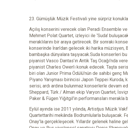
23. Gümüşlük Müzik Festivali yine sürpriz konukl
Açılış konserini verecek olan Peradi Ensemble ve 
Mehmet Polat Quartet, izleyici ile ‘Suda’ buluşac
meraklılarını bir araya getirecek. Bir sonraki kon
konserinde İran’dan gelecek iki harika müzisyen, 
bambaşka dünyalara taşıyacak.Suda konserleri bu t
piyanist Vasco Dantas’ın Antik Taş Ocağı’nda vere
piyanist Charles Owen’ı konuk edecek. Taşta serisi,
biri olan Junior Prima Ödülü'nün de sahibi genç Ma
Piyano Yarışması birincisi Japon Teppei Kuroda, k
serisi, ardı ardına bulunmaz konserlerle devam ede
Sheppard, Türk / Alman ekip Varyon Quartet, İsviç
Paker & Fügen Yiğitgil’in performansları merakla 
Eylül ayında ise 2011 yılında, Artistjus Müzik Va
Quartettarihi mekânda Bodrumlularla buluşacak. Fes
Onay’la gerçekleşecek. Yıllardır gelenek haline g
Onay ve Rus viyolonsel sanatçısı Denis Shapovalo