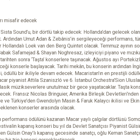
arı misafir edecek
Sista Sound’u, bir dörtlü takip edecek: Hollanda’dan gelecek olan
ak. Ardından Umut Adan & Zebânis’in sergileyeceği performans, tü
ser Hollandalı Loek van den Berg Quintet olacak. Temmuz ayının s
Babak Safarnejad & Shayan Noghresaz, izleyiciyi piyano ve mızıka
arihten sonra ‘Taşta’ konserlere taşınacak. Ağustos ayı Portekizl
ceği konserle başlayacak. Tarihi mekân, bu konserin ardından İngi
 ödüllü bir ikiliyle devam edecek. Macaristan'ın en prestijli ödül
car piyanist Attila Szaniszló ve 6. İstanbul Orchestra'Sion Ulusla
lasik müzikseverlere unutulmaz bir gece yaşatacaklar. Taşta kon
cek. Fransız Nicolas Bringuier, Amerika Birleşik Devletleri’nden
re ve Türkiye’den Gwendolyn Masin & Faruk Kalaycı ikilisi ve Ekin
beklenen konserler arasında olacak.
kfı performans ödülünü kazanan Macar yaylı çalgılar dörtlüsü Som
tivalin kapanış konseri bu yıl da Devlet Sanatçısı Piyanist Gülsi
elen Gülsin Onay’lı kapanış gecesinde sanatçı, oğlu Keman Sanatçı
v bir trio konseri gerçekleştirecek.