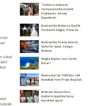
‘Türklere Hakaret’
Tartışmasında Destek
Paylaşımı, Hesap
Kapattırdı…
Bodrum’da Binlerce Kişilik
Görkemli Düğün: Polat ve ...
 özel
Bodrum’da Fırtına Alarmı:
unun
Seferler İptal, Yangın
Riskine ...
ün vokal
Muğla Kıyıları İçin Tarihi
arklı
Karar!
ikal
Mumcular’da TOKİ’den 168
Konutluk Yeni Proje Başladı
Bodrum denizcileri,
koyların işgaline karşı
eler,
harekete geçti
nulacak.