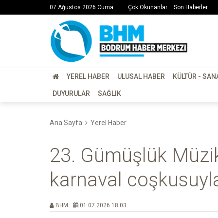
07 Ağustos 2026 Cuma
Çok Okunanlar
Son Haberler
YEREL HABER
ULUSAL HABER
KÜLTÜR - SAN
DUYURULAR
SAĞLIK
Ana Sayfa
Yerel Haber
23. Gümüşlük Müzik
karnaval coşkusuyla
BHM
01.07.2026 18:03