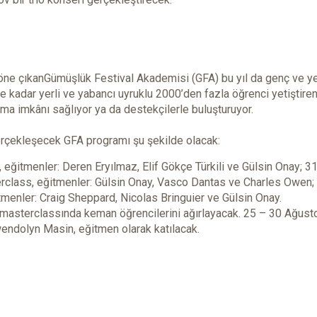
 öne çıkanGümüşlük Festival Akademisi (GFA) bu yıl da genç ve y
ne kadar yerli ve yabancı uyruklu 2000’den fazla öğrenci yetiştire
uma imkânı sağlıyor ya da destekçilerle buluşturuyor.
rçekleşecek GFA programı şu şekilde olacak:
itmenler: Deren Eryılmaz, Elif Gökçe Türkili ve Gülsin Onay; 3
lass, eğitmenler: Gülsin Onay, Vasco Dantas ve Charles Owen;
enler: Craig Sheppard, Nicolas Bringuier ve Gülsin Onay.
masterclassında keman öğrencilerini ağırlayacak. 25 – 30 Ağus
wendolyn Masin, eğitmen olarak katılacak.